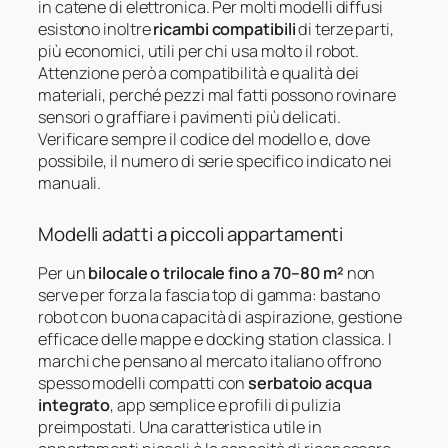
in catene di elettronica. Per molti modelli diffusi
esistono inoltre
ricambi compatibili
di terze parti,
più economici, utili per chi usa molto il robot.
Attenzione però a compatibilità e qualità dei
materiali, perché pezzi mal fatti possono rovinare
sensori o graffiare i pavimenti più delicati.
Verificare sempre il codice del modello e, dove
possibile, il numero di serie specifico indicato nei
manuali.
Modelli adatti a piccoli appartamenti
Per un
bilocale o trilocale fino a 70–80 m²
non
serve per forza la fascia top di gamma: bastano
robot con buona capacità di aspirazione, gestione
efficace delle mappe e docking station classica. I
marchi che pensano al mercato italiano offrono
spesso modelli compatti con
serbatoio acqua
integrato
, app semplice e profili di pulizia
preimpostati. Una caratteristica utile in