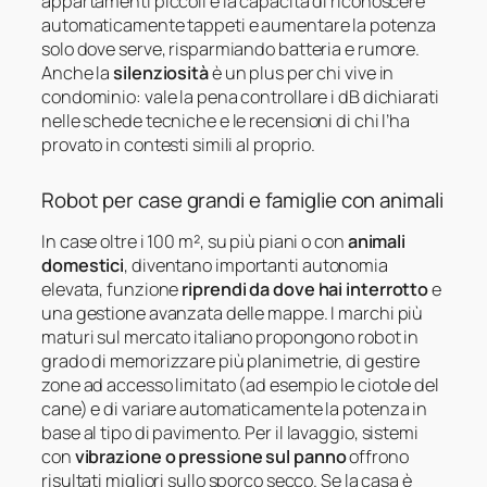
appartamenti piccoli è la capacità di riconoscere
automaticamente tappeti e aumentare la potenza
solo dove serve, risparmiando batteria e rumore.
Anche la
silenziosità
è un plus per chi vive in
condominio: vale la pena controllare i dB dichiarati
nelle schede tecniche e le recensioni di chi l’ha
provato in contesti simili al proprio.
Robot per case grandi e famiglie con animali
In case oltre i 100 m², su più piani o con
animali
domestici
, diventano importanti autonomia
elevata, funzione
riprendi da dove hai interrotto
e
una gestione avanzata delle mappe. I marchi più
maturi sul mercato italiano propongono robot in
grado di memorizzare più planimetrie, di gestire
zone ad accesso limitato (ad esempio le ciotole del
cane) e di variare automaticamente la potenza in
base al tipo di pavimento. Per il lavaggio, sistemi
con
vibrazione o pressione sul panno
offrono
risultati migliori sullo sporco secco. Se la casa è