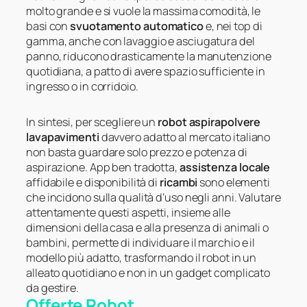
molto grande e si vuole la massima comodità, le
basi con
svuotamento automatico
e, nei top di
gamma, anche con lavaggio e asciugatura del
panno, riducono drasticamente la manutenzione
quotidiana, a patto di avere spazio sufficiente in
ingresso o in corridoio.
In sintesi, per scegliere un
robot aspirapolvere
lavapavimenti
davvero adatto al mercato italiano
non basta guardare solo prezzo e potenza di
aspirazione. App ben tradotta,
assistenza locale
affidabile e disponibilità di
ricambi
sono elementi
che incidono sulla qualità d’uso negli anni. Valutare
attentamente questi aspetti, insieme alle
dimensioni della casa e alla presenza di animali o
bambini, permette di individuare il marchio e il
modello più adatto, trasformando il robot in un
alleato quotidiano e non in un gadget complicato
da gestire.
Offerte Robot