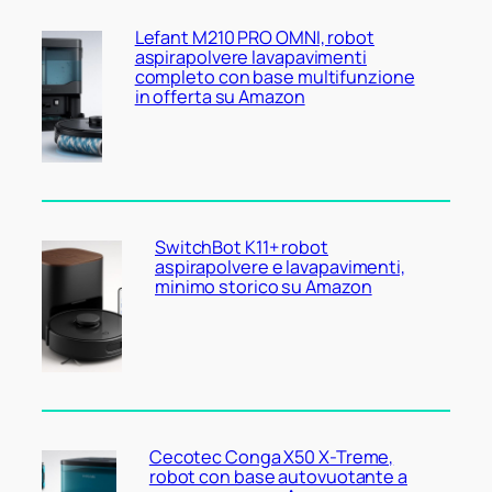
Lefant M210 PRO OMNI, robot
aspirapolvere lavapavimenti
completo con base multifunzione
in offerta su Amazon
SwitchBot K11+ robot
aspirapolvere e lavapavimenti,
minimo storico su Amazon
Cecotec Conga X50 X-Treme,
robot con base autovuotante a