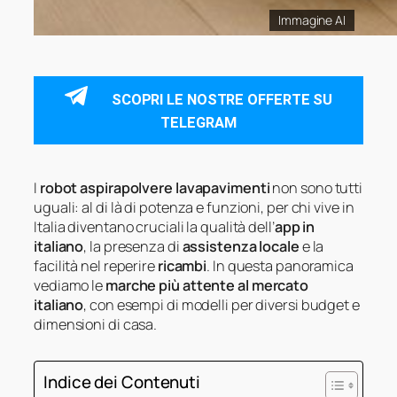
Immagine AI
SCOPRI LE NOSTRE OFFERTE SU
TELEGRAM
I
robot aspirapolvere lavapavimenti
non sono tutti
uguali: al di là di potenza e funzioni, per chi vive in
Italia diventano cruciali la qualità dell’
app in
italiano
, la presenza di
assistenza locale
e la
facilità nel reperire
ricambi
. In questa panoramica
vediamo le
marche più attente al mercato
italiano
, con esempi di modelli per diversi budget e
dimensioni di casa.
Indice dei Contenuti