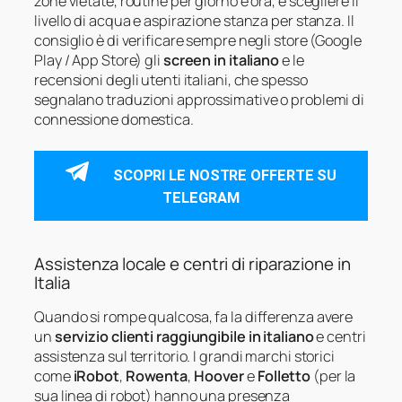
zone vietate, routine per giorno e ora, e scegliere il
livello di acqua e aspirazione stanza per stanza. Il
consiglio è di verificare sempre negli store (Google
Play / App Store) gli
screen in italiano
e le
recensioni degli utenti italiani, che spesso
segnalano traduzioni approssimative o problemi di
connessione domestica.
SCOPRI LE NOSTRE OFFERTE SU
TELEGRAM
Assistenza locale e centri di riparazione in
Italia
Quando si rompe qualcosa, fa la differenza avere
un
servizio clienti raggiungibile in italiano
e centri
assistenza sul territorio. I grandi marchi storici
come
iRobot
,
Rowenta
,
Hoover
e
Folletto
(per la
sua linea di robot) hanno una presenza