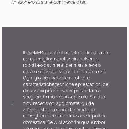
Amazon e/o su altri e-commerce citati.
ILoveMyRobot.it è il portale dedicato a chi
cerca i migliori robot aspirapolvere e
robot lavapavimenti per mantenere la
casa sempre pulita con il minimo sforzo.
Ogni giorno analizziamo offerte,
caratteristiche tecniche e prestazioni dei
dispositivi più innovativi per aiutarti a
scegliere in modo consapevole. Sul sito
trovi recensioni aggiornate, guide
all’acquisto, confronti tra modelli e
consigli pratici per ottimizzare la pulizia
domestica. Se vuoi scoprire quale robot
aspirapolvere o lavapavimenti fa davvero