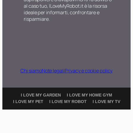
al caso tuo, ILoveMyRobot.it è la risorsa
ideale per informarti, confrontare e
risparmiare.
Chi siamo
Note legali
Privacy e cookie policy
I LOVE MY GARDEN
I LOVE MY HOME GYM
I LOVE MY PET
I LOVE MY ROBOT
I LOVE MY TV