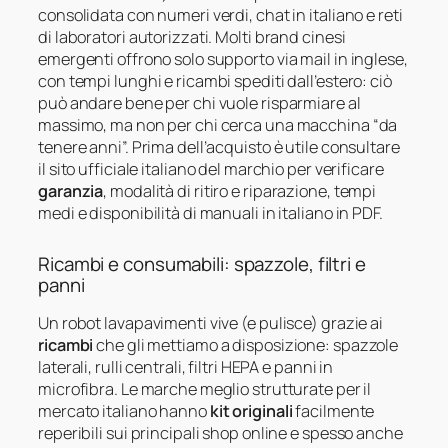
consolidata con numeri verdi, chat in italiano e reti
di laboratori autorizzati. Molti brand cinesi
emergenti offrono solo supporto via mail in inglese,
con tempi lunghi e ricambi spediti dall’estero: ciò
può andare bene per chi vuole risparmiare al
massimo, ma non per chi cerca una macchina “da
tenere anni”. Prima dell’acquisto è utile consultare
il sito ufficiale italiano del marchio per verificare
garanzia
, modalità di ritiro e riparazione, tempi
medi e disponibilità di manuali in italiano in PDF.
Ricambi e consumabili: spazzole, filtri e
panni
Un robot lavapavimenti vive (e pulisce) grazie ai
ricambi
che gli mettiamo a disposizione: spazzole
laterali, rulli centrali, filtri HEPA e panni in
microfibra. Le marche meglio strutturate per il
mercato italiano hanno
kit originali
facilmente
reperibili sui principali shop online e spesso anche