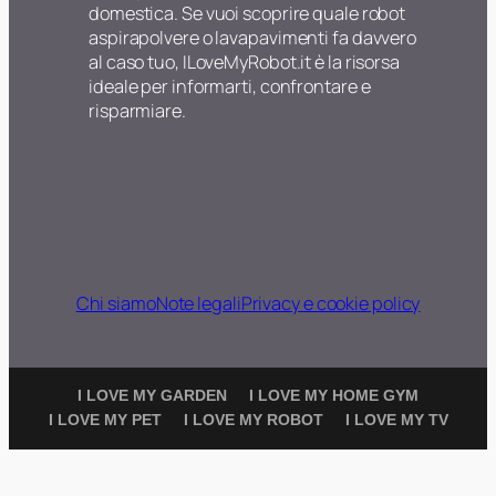
domestica. Se vuoi scoprire quale robot
aspirapolvere o lavapavimenti fa davvero
al caso tuo, ILoveMyRobot.it è la risorsa
ideale per informarti, confrontare e
risparmiare.
Chi siamo
Note legali
Privacy e cookie policy
I LOVE MY GARDEN
I LOVE MY HOME GYM
I LOVE MY PET
I LOVE MY ROBOT
I LOVE MY TV