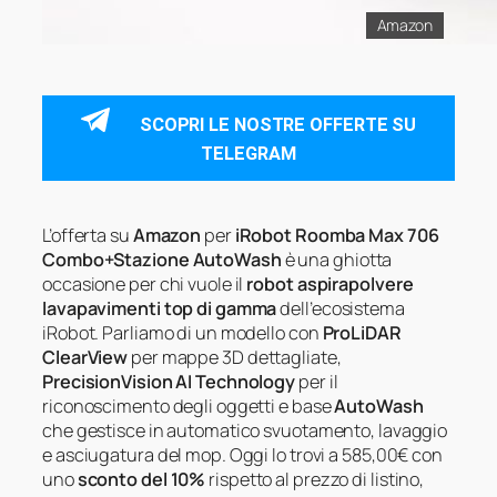
Amazon
SCOPRI LE NOSTRE OFFERTE SU
TELEGRAM
L’offerta su
Amazon
per
iRobot Roomba Max 706
Combo+Stazione AutoWash
è una ghiotta
occasione per chi vuole il
robot aspirapolvere
lavapavimenti top di gamma
dell’ecosistema
iRobot. Parliamo di un modello con
ProLiDAR
ClearView
per mappe 3D dettagliate,
PrecisionVision AI Technology
per il
riconoscimento degli oggetti e base
AutoWash
che gestisce in automatico svuotamento, lavaggio
e asciugatura del mop. Oggi lo trovi a 585,00€ con
uno
sconto del 10%
rispetto al prezzo di listino,