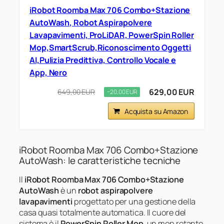
iRobot Roomba Max 706 Combo+Stazione
AutoWash, Robot Aspirapolvere
Lavapavimenti, ProLiDAR, PowerSpin Roller
Mop,SmartScrub,Riconoscimento Oggetti
AI,Pulizia Predittiva, Controllo Vocale e
App, Nero
629,00 EUR
649,00 EUR
−20,00 EUR
Acquista su Amazon
iRobot Roomba Max 706 Combo+Stazione
AutoWash: le caratteristiche tecniche
Il
iRobot Roomba Max 706 Combo+Stazione
AutoWash
è un
robot aspirapolvere
lavapavimenti
progettato per una gestione della
casa quasi totalmente automatica. Il cuore del
sistema è il
PowerSpin Roller Mop
, un mop rotante