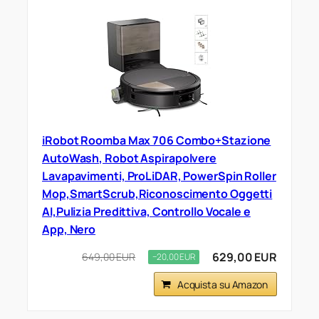
iRobot Roomba Max 706 Combo+Stazione
AutoWash, Robot Aspirapolvere
Lavapavimenti, ProLiDAR, PowerSpin Roller
Mop,SmartScrub,Riconoscimento Oggetti
AI,Pulizia Predittiva, Controllo Vocale e
App, Nero
629,00 EUR
649,00 EUR
−20,00 EUR
Acquista su Amazon