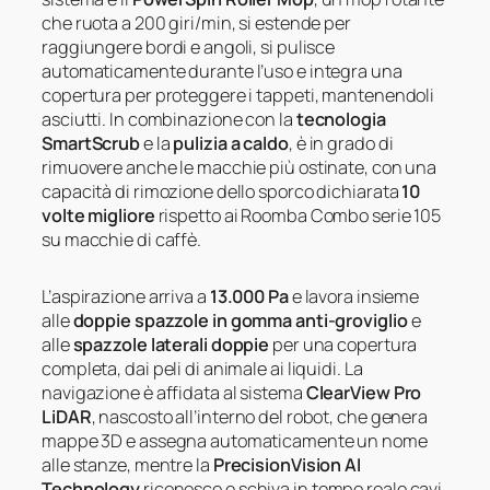
che ruota a 200 giri/min, si estende per
raggiungere bordi e angoli, si pulisce
automaticamente durante l’uso e integra una
copertura per proteggere i tappeti, mantenendoli
asciutti. In combinazione con la
tecnologia
SmartScrub
e la
pulizia a caldo
, è in grado di
rimuovere anche le macchie più ostinate, con una
capacità di rimozione dello sporco dichiarata
10
volte migliore
rispetto ai Roomba Combo serie 105
su macchie di caffè.
L’aspirazione arriva a
13.000 Pa
e lavora insieme
alle
doppie spazzole in gomma anti-groviglio
e
alle
spazzole laterali doppie
per una copertura
completa, dai peli di animale ai liquidi. La
navigazione è affidata al sistema
ClearView Pro
LiDAR
, nascosto all’interno del robot, che genera
mappe 3D e assegna automaticamente un nome
alle stanze, mentre la
PrecisionVision AI
Technology
riconosce e schiva in tempo reale cavi,