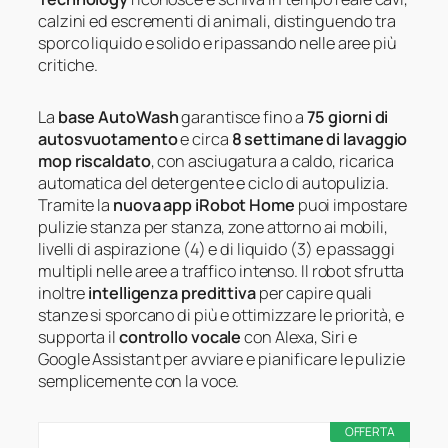
calzini ed escrementi di animali, distinguendo tra
sporco liquido e solido e ripassando nelle aree più
critiche.
La
base AutoWash
garantisce fino a
75 giorni di
autosvuotamento
e circa
8 settimane di lavaggio
mop riscaldato
, con asciugatura a caldo, ricarica
automatica del detergente e ciclo di autopulizia.
Tramite la
nuova app iRobot Home
puoi impostare
pulizie stanza per stanza, zone attorno ai mobili,
livelli di aspirazione (4) e di liquido (3) e passaggi
multipli nelle aree a traffico intenso. Il robot sfrutta
inoltre
intelligenza predittiva
per capire quali
stanze si sporcano di più e ottimizzare le priorità, e
supporta il
controllo vocale
con Alexa, Siri e
Google Assistant per avviare e pianificare le pulizie
semplicemente con la voce.
OFFERTA