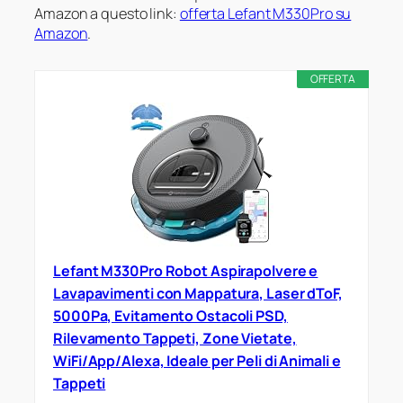
Amazon a questo link:
offerta Lefant M330Pro su
Amazon
.
OFFERTA
Lefant M330Pro Robot Aspirapolvere e
Lavapavimenti con Mappatura, Laser dToF,
5000Pa, Evitamento Ostacoli PSD,
Rilevamento Tappeti, Zone Vietate,
WiFi/App/Alexa, Ideale per Peli di Animali e
Tappeti