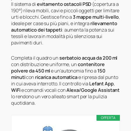
Il sistema di
evitamento ostacoli PSD
(copertura a
190°) rileva mobili, cavi e piccoli oggetti per limitare
urti e blocchi. Gestisce fino a
3 mappe multi-livello
,
ideale per case su più piani, e integra
rilevamento
automatico dei tappeti
: aumenta la potenza sui
tessili e lavora in modalità più silenziosa sui
pavimenti duri.
Completa il quadro un
serbatoio acqua da 200 ml
con distribuzione uniforme, un
contenitore
polvere da 450 ml
e un’autonomia fino a
150
minuti
con
ricarica automatica
e ripresa dal punto
in cui aveva interrotto. Il controllo via
Lefant App
,
WiFi
e comandi vocali con
Alexa/Google Assistant
lo rendono un vero alleato smart per la pulizia
quotidiana.
OFFERTA