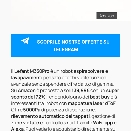
Amazon
SCOPRI LE NOSTRE OFFERTE SU
TELEGRAM
Il
Lefant M330Pro
è un
robot aspirapolvere e
lavapavimenti
pensato per chi vuole funzioni
avanzate senza spendere cifre da top di gamma.
Su
Amazon
è proposto a soli
139,99€
con un
super
sconto del 72%
, rendendolo uno dei
best buy
più
interessanti tra i robot con
mappatura laser dToF
.
Offre
5000Pa
di potenza di aspirazione,
rilevamento automatico dei tappeti
, gestione di
zone vietate
e controllo smart tramite
WiFi, app e
Alexa
. Puoi vederlo e acquistarlo direttamente su