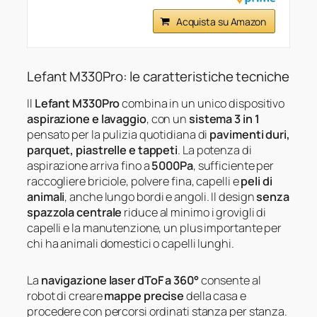
Acquista su Amazon
Lefant M330Pro: le caratteristiche tecniche
Il
Lefant M330Pro
combina in un unico dispositivo
aspirazione e lavaggio
, con un
sistema 3 in 1
pensato per la pulizia quotidiana di
pavimenti duri,
parquet, piastrelle e tappeti
. La potenza di
aspirazione arriva fino a
5000Pa
, sufficiente per
raccogliere briciole, polvere fina, capelli e
peli di
animali
, anche lungo bordi e angoli. Il design
senza
spazzola centrale
riduce al minimo i grovigli di
capelli e la manutenzione, un plus importante per
chi ha animali domestici o capelli lunghi.
La
navigazione laser dToF a 360°
consente al
robot di creare
mappe precise
della casa e
procedere con percorsi ordinati stanza per stanza.