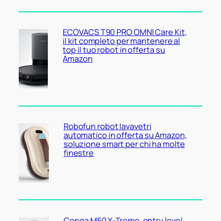
ECOVACS T90 PRO OMNI Care Kit,
il kit completo per mantenere al
top il tuo robot in offerta su
Amazon
Robofun robot lavavetri
automatico in offerta su Amazon,
soluzione smart per chi ha molte
finestre
Conga M50 X-Treme, entry level