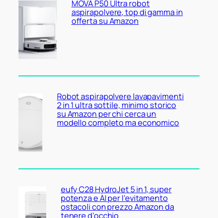
MOVA P50 Ultra robot
aspirapolvere, top di gamma in
offerta su Amazon
Robot aspirapolvere lavapavimenti
2 in 1 ultra sottile, minimo storico
su Amazon per chi cerca un
modello completo ma economico
eufy C28 HydroJet 5 in 1, super
potenza e AI per l’evitamento
ostacoli con prezzo Amazon da
tenere d’occhio