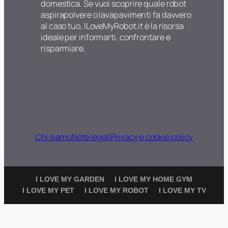
domestica. Se vuoi scoprire quale robot
aspirapolvere o lavapavimenti fa davvero
al caso tuo, ILoveMyRobot.it è la risorsa
ideale per informarti, confrontare e
risparmiare.
Chi siamo
Note legali
Privacy e cookie policy
I LOVE MY GARDEN
I LOVE MY HOME GYM
I LOVE MY PET
I LOVE MY ROBOT
I LOVE MY TV