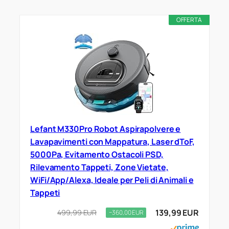
OFFERTA
Lefant M330Pro Robot Aspirapolvere e
Lavapavimenti con Mappatura, Laser dToF,
5000Pa, Evitamento Ostacoli PSD,
Rilevamento Tappeti, Zone Vietate,
WiFi/App/Alexa, Ideale per Peli di Animali e
Tappeti
139,99 EUR
499,99 EUR
−360,00 EUR