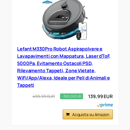
Lefant M330Pro Robot Aspirapolvere e
Lavapavimenti con Mappatura, Laser dToF,
5000Pa, Evitamento Ostacoli PSD,
Rilevamento Tappeti, Zone Vietate,
WiFi/App/Alexa, Ideale per Peli di Animali e
Tappeti
139,99 EUR
499,99 EUR
−360,00 EUR
Acquista su Amazon