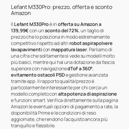
Lefant M330Pro: prezzo, offerta e sconto
Amazon
Il
Lefant M330Pro
è in
offerta su Amazon a
139,99€
con un
sconto del 72%
, un taglio di
prezzo che lo posiziona in modo estremamente
competitivo rispetto ad altri
robot aspirapolvere
lavapavimenti
con
mappatura laser
. Parliamo di
una cifra che solitamente si vede su modelli molto
più basici, mentre qui hai una dotazione da fascia
superiore con navigazione
dToF a 360°
,
evitamento ostacoli PSD
e gestione avanzata
tramite app. Il rapporto qualità/prezzo è
particolarmente interessante per chi cerca un
modello completo con
alta potenza di aspirazione
e funzioni smart. Verifica direttamente sulla pagina
Amazon le eventuali opzioni di pagamento a rate, la
disponibilità Prime e le condizioni di reso
aggiornate, che rendono l’acquisto ancora più
tranquillo e flessibile.