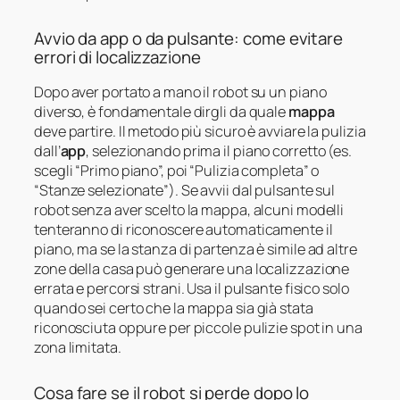
Avvio da app o da pulsante: come evitare
errori di localizzazione
Dopo aver portato a mano il robot su un piano
diverso, è fondamentale dirgli da quale
mappa
deve partire. Il metodo più sicuro è avviare la pulizia
dall’
app
, selezionando prima il piano corretto (es.
scegli “Primo piano”, poi “Pulizia completa” o
“Stanze selezionate”). Se avvii dal pulsante sul
robot senza aver scelto la mappa, alcuni modelli
tenteranno di riconoscere automaticamente il
piano, ma se la stanza di partenza è simile ad altre
zone della casa può generare una localizzazione
errata e percorsi strani. Usa il pulsante fisico solo
quando sei certo che la mappa sia già stata
riconosciuta oppure per piccole pulizie spot in una
zona limitata.
Cosa fare se il robot si perde dopo lo