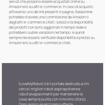
servizi che possono essere acquistati online su
Amazon e/o su altri e-commerce. In caso di acquisto
attraverso uno dei link presenti in pagina, Italiaonline
potrebbe ricevere una commissione da Amazon o
dagli altri e-commerce citati. I prezzi e la disponibilità
dei prodotti non sono aggiornati in tempo reale e
potrebbero subire variazioni nel tempo: è quindi
sempre necessario verificate disponibilità e prezzo su
Amazon e/o su altri e-commerce citati.
ILoveMyRobot.it è il portale dedicato a chi
cerca i migliori robot aspirapolvere e
robot lavapavimenti per mantenere la
casa sempre pulita con il minimo sforzo.
Ogni giorno analizziamo offerte,