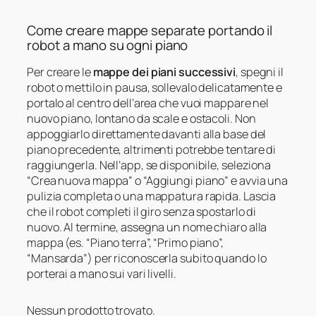
Come creare mappe separate portando il
robot a mano su ogni piano
Per creare le
mappe dei piani successivi
, spegni il
robot o mettilo in pausa, sollevalo delicatamente e
portalo al centro dell’area che vuoi mappare nel
nuovo piano, lontano da scale e ostacoli. Non
appoggiarlo direttamente davanti alla base del
piano precedente, altrimenti potrebbe tentare di
raggiungerla. Nell’app, se disponibile, seleziona
“Crea nuova mappa” o “Aggiungi piano” e avvia una
pulizia completa o una mappatura rapida. Lascia
che il robot completi il giro senza spostarlo di
nuovo. Al termine, assegna un nome chiaro alla
mappa (es. “Piano terra”, “Primo piano”,
“Mansarda”) per riconoscerla subito quando lo
porterai a mano sui vari livelli.
Nessun prodotto trovato.