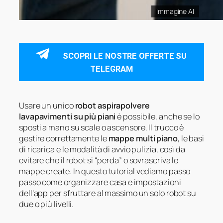
Immagine AI
SCOPRI LE NOSTRE OFFERTE SU
TELEGRAM
Usare un unico
robot aspirapolvere
lavapavimenti su più piani
è possibile, anche se lo
sposti a mano su scale o ascensore. Il trucco è
gestire correttamente le
mappe multi piano
, le basi
di ricarica e le modalità di avvio pulizia, così da
evitare che il robot si “perda” o sovrascriva le
mappe create. In questo tutorial vediamo passo
passo come organizzare casa e impostazioni
dell’app per sfruttare al massimo un solo robot su
due o più livelli.