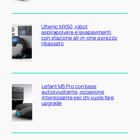
Ultenic MX50, robot
aspirapolvere e lavapavimenti
con stazione all-in-one a prezzo
ribassato
Lefant M5 Pro con base
autosvuotante, occasione
interessante per chi vuole fare
upgrade