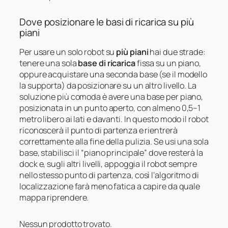
Dove posizionare le basi di ricarica su più
piani
Per usare un solo robot su
più piani
hai due strade:
tenere una sola
base di ricarica
fissa su un piano,
oppure acquistare una seconda base (se il modello
la supporta) da posizionare su un altro livello. La
soluzione più comoda è avere una base per piano,
posizionata in un punto aperto, con almeno 0,5–1
metro libero ai lati e davanti. In questo modo il robot
riconoscerà il punto di partenza e rientrerà
correttamente alla fine della pulizia. Se usi una sola
base, stabilisci il “piano principale” dove resterà la
dock e, sugli altri livelli, appoggia il robot sempre
nello stesso punto di partenza, così l’algoritmo di
localizzazione farà meno fatica a capire da quale
mappa riprendere.
Nessun prodotto trovato.