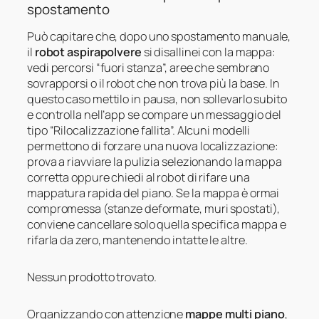
spostamento
Può capitare che, dopo uno spostamento manuale,
il
robot aspirapolvere
si disallinei con la mappa:
vedi percorsi “fuori stanza”, aree che sembrano
sovrapporsi o il robot che non trova più la base. In
questo caso mettilo in pausa, non sollevarlo subito
e controlla nell’app se compare un messaggio del
tipo “Rilocalizzazione fallita”. Alcuni modelli
permettono di forzare una nuova localizzazione:
prova a riavviare la pulizia selezionando la mappa
corretta oppure chiedi al robot di rifare una
mappatura rapida del piano. Se la mappa è ormai
compromessa (stanze deformate, muri spostati),
conviene cancellare solo quella specifica mappa e
rifarla da zero, mantenendo intatte le altre.
Nessun prodotto trovato.
Organizzando con attenzione
mappe multi piano
,