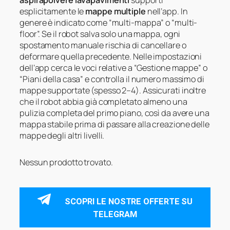
aspirapolvere lavapavimenti
supporti
esplicitamente le
mappe multiple
nell’app. In
genere è indicato come “multi-mappa” o “multi-
floor”. Se il robot salva solo una mappa, ogni
spostamento manuale rischia di cancellare o
deformare quella precedente. Nelle impostazioni
dell’app cerca le voci relative a “Gestione mappe” o
“Piani della casa” e controlla il numero massimo di
mappe supportate (spesso 2–4). Assicurati inoltre
che il robot abbia già completato almeno una
pulizia completa del primo piano, così da avere una
mappa stabile prima di passare alla creazione delle
mappe degli altri livelli.
Nessun prodotto trovato.
SCOPRI LE NOSTRE OFFERTE SU
TELEGRAM