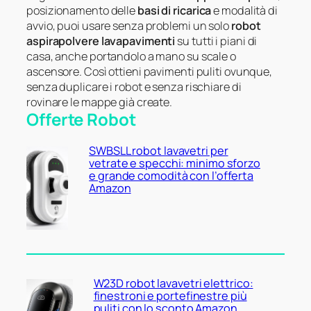
posizionamento delle
basi di ricarica
e modalità di
avvio, puoi usare senza problemi un solo
robot
aspirapolvere lavapavimenti
su tutti i piani di
casa, anche portandolo a mano su scale o
ascensore. Così ottieni pavimenti puliti ovunque,
senza duplicare i robot e senza rischiare di
rovinare le mappe già create.
Offerte Robot
SWBSLL robot lavavetri per
vetrate e specchi: minimo sforzo
e grande comodità con l’offerta
Amazon
W23D robot lavavetri elettrico:
finestroni e portefinestre più
puliti con lo sconto Amazon