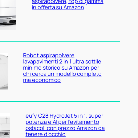
aspirapolvere, top di gamma
in offerta su Amazon
Robot aspirapolvere
lavapavimenti 2 in 1 ultra sottile,
minimo storico su Amazon per
chi cerca un modello completo
ma economico
eufy C28 HydroJet 5 in 1, super
potenza e AI per l’evitamento
ostacoli con prezzo Amazon da
tenere d’occhio