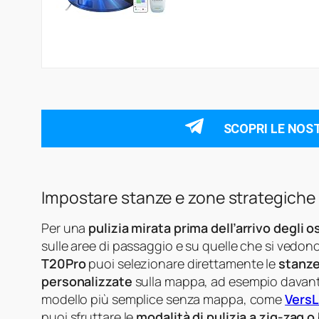
SCOPRI LE NOS
Impostare stanze e zone strategiche
Per una
pulizia mirata prima dell’arrivo degli o
sulle aree di passaggio e su quelle che si vedon
T20Pro
puoi selezionare direttamente le
stanz
personalizzate
sulla mappa, ad esempio davanti 
modello più semplice senza mappa, come
VersL
puoi sfruttare le
modalità di pulizia a zig-zag o