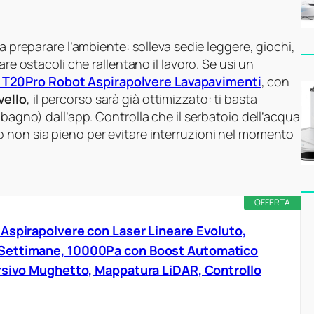
a preparare l’ambiente: solleva sedie leggere, giochi,
are ostacoli che rallentano il lavoro. Se usi un
c T20Pro Robot Aspirapolvere Lavapavimenti
, con
vello
, il percorso sarà già ottimizzato: ti basta
 bagno) dall’app. Controlla che il serbatoio dell’acqua
 non sia pieno per evitare interruzioni nel momento
OFFERTA
Aspirapolvere con Laser Lineare Evoluto,
Settimane, 10000Pa con Boost Automatico
rsivo Mughetto, Mappatura LiDAR, Controllo