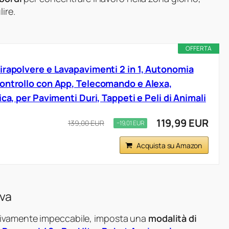
ire.
OFFERTA
irapolvere e Lavapavimenti 2 in 1, Autonomia
ontrollo con App, Telecomando e Alexa,
ica, per Pavimenti Duri, Tappeti e Peli di Animali
119,99 EUR
139,00 EUR
−19,01 EUR
Acquista su Amazon
iva
sivamente impeccabile, imposta una
modalità di