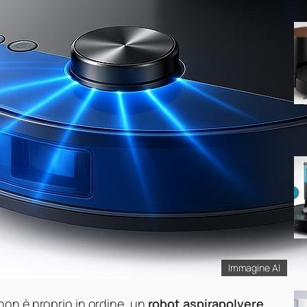
Immagine AI
non è proprio in ordine, un
robot aspirapolvere