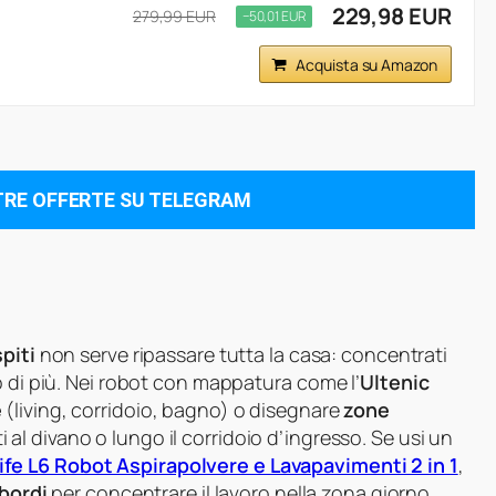
229,98 EUR
279,99 EUR
−50,01 EUR
Acquista su Amazon
TRE OFFERTE SU TELEGRAM
spiti
non serve ripassare tutta la casa: concentrati
o di più. Nei robot con mappatura come l’
Ultenic
e
(living, corridoio, bagno) o disegnare
zone
al divano o lungo il corridoio d’ingresso. Se usi un
ife L6 Robot Aspirapolvere e Lavapavimenti 2 in 1
,
 bordi
per concentrare il lavoro nella zona giorno,