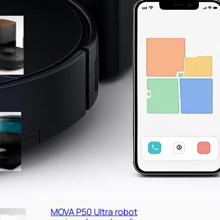
SwitchBot K11+ robot
aspirapolvere e
lavapavimenti, minimo
storico su Amazon
Cecotec Conga X50 X-Treme,
robot con base autovuotante
a prezzo super su Amazon
MOVA P50 Ultra robot