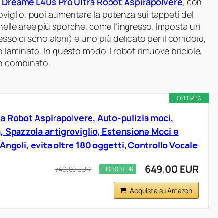
e
Dreame L40s Pro Ultra Robot Aspirapolvere
, con
viglio, puoi aumentare la potenza sui tappeti del
nelle aree più sporche, come l’ingresso. Imposta un
sso ci sono aloni) e uno più delicato per il corridoio,
 laminato. In questo modo il robot rimuove briciole,
io combinato.
OFFERTA
 Robot Aspirapolvere, Auto-pulizia moci,
, Spazzola antigroviglio, Estensione Moci e
Angoli, evita oltre 180 oggetti, Controllo Vocale
649,00 EUR
749,00 EUR
−100,00 EUR
Acquista su Amazon