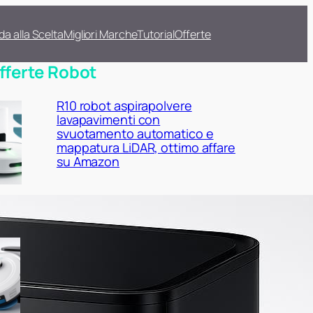
da alla Scelta
Migliori Marche
Tutorial
Offerte
fferte Robot
R10 robot aspirapolvere
lavapavimenti con
svuotamento automatico e
mappatura LiDAR, ottimo affare
su Amazon
Lefant M2 Plus con stazione di
raccolta automatica: robot
aspirapolvere lavapavimenti 2 in
1 da prendere ora su Amazon