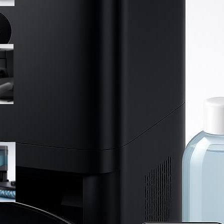
Lefant M5 MAX, robot
aspirapolvere lavapavimenti
con rullo riscaldato e base
autopulente: occasione da
cogliere su Amazon
Lefant M210 PRO OMNI, robot
aspirapolvere lavapavimenti
completo con base
multifunzione in offerta su
Amazon