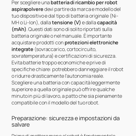
Per scegliere una
batteria di ricambio per robot
aspirapolvere
devi partire da marca e modello del
tuo dispositivo e dal tipo di batteria originale (Ni-
MH o Li-Ion), dalla
tensione (V)
e dalla
capacità
(mAh)
. Questi dati sono di solito riportati sulla
batteria originale o nel manuale. È importante
acquistare prodotti con
protezioni elettroniche
integrate
(sovraccarico, cortocircuito,
sovratemperatura) e certificazioni di sicurezza.
Evita batterie troppo economiche e prive di
specifiche chiare: potrebbero danneggiare il robot
o ridurre drasticamente l’autonomia reale.
Scegliere una batteria con capacità leggermente
superiore a quella originale può offrire qualche
minuto in più di lavoro, a patto che sia pienamente
compatibile con il modello del tuo robot.
Preparazione: sicurezza e impostazioni da
salvare
Prima di mettere mano al robot è fondamentale