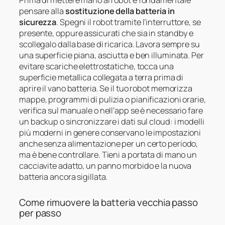
pensare alla
sostituzione della batteria in
sicurezza
. Spegni il robot tramite l’interruttore, se
presente, oppure assicurati che sia in standby e
scollegalo dalla base di ricarica. Lavora sempre su
una superficie piana, asciutta e ben illuminata. Per
evitare scariche elettrostatiche, tocca una
superficie metallica collegata a terra prima di
aprire il vano batteria. Se il tuo robot memorizza
mappe, programmi di pulizia o pianificazioni orarie,
verifica sul manuale o nell’app se è necessario fare
un backup o sincronizzare i dati sul cloud: i modelli
più moderni in genere conservano le impostazioni
anche senza alimentazione per un certo periodo,
ma è bene controllare. Tieni a portata di mano un
cacciavite adatto, un panno morbido e la nuova
batteria ancora sigillata.
Come rimuovere la batteria vecchia passo
per passo