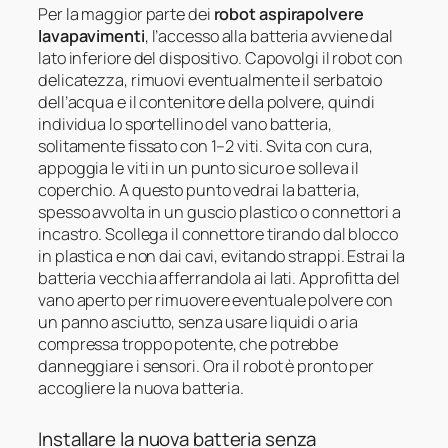
Per la maggior parte dei
robot aspirapolvere
lavapavimenti
, l’accesso alla batteria avviene dal
lato inferiore del dispositivo. Capovolgi il robot con
delicatezza, rimuovi eventualmente il serbatoio
dell’acqua e il contenitore della polvere, quindi
individua lo sportellino del vano batteria,
solitamente fissato con 1–2 viti. Svita con cura,
appoggia le viti in un punto sicuro e solleva il
coperchio. A questo punto vedrai la batteria,
spesso avvolta in un guscio plastico o connettori a
incastro. Scollega il connettore tirando dal blocco
in plastica e non dai cavi, evitando strappi. Estrai la
batteria vecchia afferrandola ai lati. Approfitta del
vano aperto per rimuovere eventuale polvere con
un panno asciutto, senza usare liquidi o aria
compressa troppo potente, che potrebbe
danneggiare i sensori. Ora il robot è pronto per
accogliere la nuova batteria.
Installare la nuova batteria senza