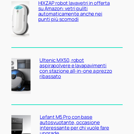
HIXZAP robot lavavetri in offerta
su Amazon: vetri puliti
automaticamente anche nei
punti più scomodi
Ultenic MX50, robot
aspirapolvere e lavapavimenti
con stazione all-in-one a prezzo
ribassato
Lefant M5 Pro con base
autosvuotante, occasione
interessante per chi vuole fare
upgrade