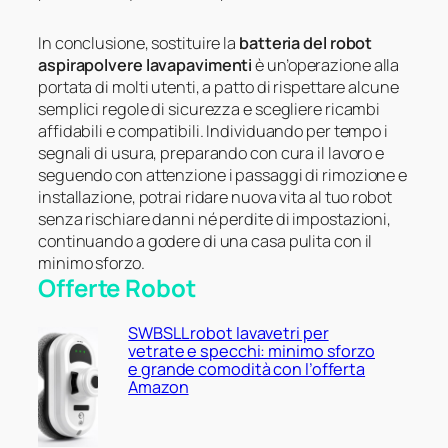
In conclusione, sostituire la
batteria del robot
aspirapolvere lavapavimenti
è un’operazione alla
portata di molti utenti, a patto di rispettare alcune
semplici regole di sicurezza e scegliere ricambi
affidabili e compatibili. Individuando per tempo i
segnali di usura, preparando con cura il lavoro e
seguendo con attenzione i passaggi di rimozione e
installazione, potrai ridare nuova vita al tuo robot
senza rischiare danni né perdite di impostazioni,
continuando a godere di una casa pulita con il
minimo sforzo.
Offerte Robot
SWBSLL robot lavavetri per
vetrate e specchi: minimo sforzo
e grande comodità con l’offerta
Amazon