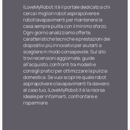
ILoveMyRobot.it è il portale dedicato a chi
cerca i migliori robot aspirapolvere e
robot lavapavimenti per mantenere la
casa sempre pulita con il minimo sforzo.
Ogni giorno analizziamo offerte,
caratteristiche tecniche e prestazioni dei
dispositivi più innovativi per aiutarti a
scegliere in modo consapevole. Sul sito
trovi recensioni aggiornate, guide
all’acquisto, confronti tra modelli e
consigli pratici per ottimizzare la pulizia
domestica. Se vuoi scoprire quale robot
aspirapolvere o lavapavimenti fa davvero
al caso tuo, ILoveMyRobot.it è la risorsa
ideale per informarti, confrontare e
risparmiare.