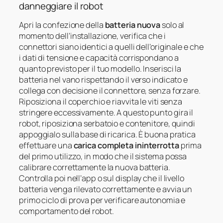
danneggiare il robot
Apri la confezione della
batteria nuova
solo al
momento dell’installazione, verifica che i
connettori siano identici a quelli dell’originale e che
i dati di tensione e capacità corrispondano a
quanto previsto per il tuo modello. Inserisci la
batteria nel vano rispettando il verso indicato e
collega con decisione il connettore, senza forzare.
Riposiziona il coperchio e riavvita le viti senza
stringere eccessivamente. A questo punto gira il
robot, riposiziona serbatoio e contenitore, quindi
appoggialo sulla base di ricarica. È buona pratica
effettuare una
carica completa ininterrotta
prima
del primo utilizzo, in modo che il sistema possa
calibrare correttamente la nuova batteria.
Controlla poi nell’app o sul display che il livello
batteria venga rilevato correttamente e avvia un
primo ciclo di prova per verificare autonomia e
comportamento del robot.