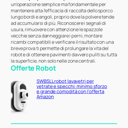
un’operazione semplice ma fondamentale per
mantenere alta l’efficacia di raccolta dello sporco
lungo bordi e angoli, proprio dove la polvere tende
ad accumularsi di più. Riconoscere i segnali di
usura, rimuovere con attenzione le spazzole
vecchie senza danneggiare i perni, montare
ricambi compatibili e verificare il risultato con una
breve prova ti permette di prolungare la vita del
robot e di ottenere pavimenti davvero puliti su tutta
la superficie, non solo nelle zone centrali.
Offerte Robot
SWBSLL robot lavavetri per
vetrate e specchi: minimo sforzo
e grande comodità con l’offerta
Amazon