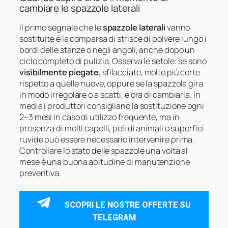
cambiare le spazzole laterali
Il primo segnale che le
spazzole laterali
vanno
sostituite è la comparsa di strisce di polvere lungo i
bordi delle stanze o negli angoli, anche dopo un
ciclo completo di pulizia. Osserva le setole: se sono
visibilmente piegate
, sfilacciate, molto più corte
rispetto a quelle nuove, oppure se la spazzola gira
in modo irregolare o a scatti, è ora di cambiarla. In
media i produttori consigliano la sostituzione ogni
2–3 mesi in caso di utilizzo frequente, ma in
presenza di molti capelli, peli di animali o superfici
ruvide può essere necessario intervenire prima.
Controllare lo stato delle spazzole una volta al
mese è una buona abitudine di manutenzione
preventiva.
SCOPRI LE NOSTRE OFFERTE SU
TELEGRAM