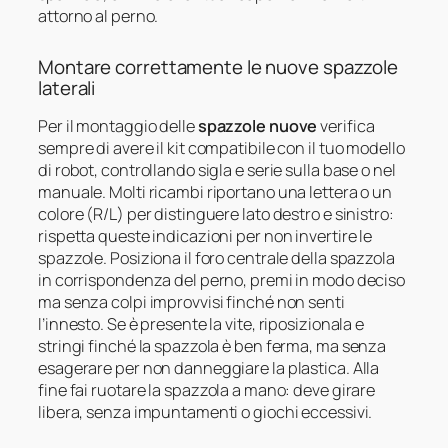
attorno al perno.
Montare correttamente le nuove spazzole
laterali
Per il montaggio delle
spazzole nuove
verifica
sempre di avere il kit compatibile con il tuo modello
di robot, controllando sigla e serie sulla base o nel
manuale. Molti ricambi riportano una lettera o un
colore (R/L) per distinguere lato destro e sinistro:
rispetta queste indicazioni per non invertire le
spazzole. Posiziona il foro centrale della spazzola
in corrispondenza del perno, premi in modo deciso
ma senza colpi improvvisi finché non senti
l’innesto. Se è presente la vite, riposizionala e
stringi finché la spazzola è ben ferma, ma senza
esagerare per non danneggiare la plastica. Alla
fine fai ruotare la spazzola a mano: deve girare
libera, senza impuntamenti o giochi eccessivi.