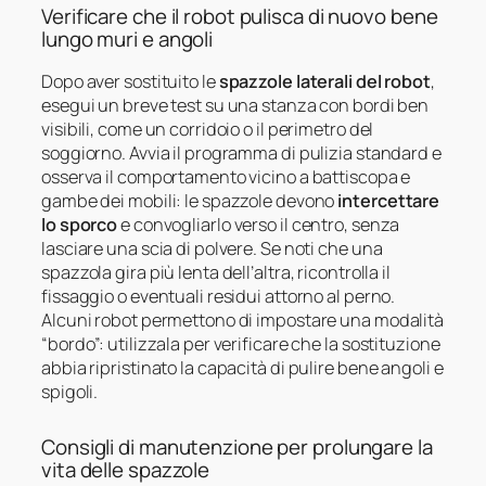
Verificare che il robot pulisca di nuovo bene
lungo muri e angoli
Dopo aver sostituito le
spazzole laterali del robot
,
esegui un breve test su una stanza con bordi ben
visibili, come un corridoio o il perimetro del
soggiorno. Avvia il programma di pulizia standard e
osserva il comportamento vicino a battiscopa e
gambe dei mobili: le spazzole devono
intercettare
lo sporco
e convogliarlo verso il centro, senza
lasciare una scia di polvere. Se noti che una
spazzola gira più lenta dell’altra, ricontrolla il
fissaggio o eventuali residui attorno al perno.
Alcuni robot permettono di impostare una modalità
“bordo”: utilizzala per verificare che la sostituzione
abbia ripristinato la capacità di pulire bene angoli e
spigoli.
Consigli di manutenzione per prolungare la
vita delle spazzole