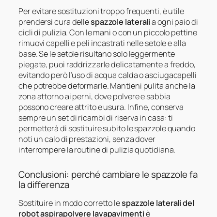
Per evitare sostituzioni troppo frequenti, è utile
prendersi cura delle
spazzole laterali
a ogni paio di
cicli di pulizia. Con le mani o con un piccolo pettine
rimuovi capelli e peli incastrati nelle setole e alla
base. Se le setole risultano solo leggermente
piegate, puoi raddrizzarle delicatamente a freddo,
evitando però l’uso di acqua calda o asciugacapelli
che potrebbe deformarle. Mantieni pulita anche la
zona attorno ai perni, dove polvere e sabbia
possono creare attrito e usura. Infine, conserva
sempre un set di ricambi di riserva in casa: ti
permetterà di sostituire subito le spazzole quando
noti un calo di prestazioni, senza dover
interrompere la routine di pulizia quotidiana.
Conclusioni: perché cambiare le spazzole fa
la differenza
Sostituire in modo corretto le
spazzole laterali del
robot aspirapolvere lavapavimenti
è