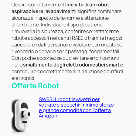
Gestire correttamente il
fine vita di un robot
aspirapolvere lavapavimenti
significa combinare
sicurezza, rispetto delle norme e attenzione
all’ambiente. Individuare il tipo di batteria,
rimuoverla in sicurezza, conferire correttamente
robot e accessori nei centri RAEE o tramite i negozi,
cancellare i dati personali e valutare con onestà se
rivenderlo o donarlo sono passaggi fondamentali.
Con poche accortezze puoi evitare errori comuni
nello
smaltimento degli elettrodomestici smart
e
contribuire concretamente alla riduzione dei rifiuti
elettronici.
Offerte Robot
SWBSLL robot lavavetri per
vetrate e specchi: minimo sforzo
e grande comodità con l’offerta
Amazon