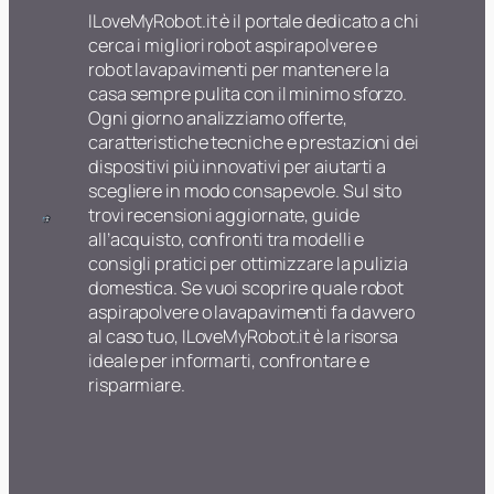
ILoveMyRobot.it è il portale dedicato a chi
cerca i migliori robot aspirapolvere e
robot lavapavimenti per mantenere la
casa sempre pulita con il minimo sforzo.
Ogni giorno analizziamo offerte,
caratteristiche tecniche e prestazioni dei
dispositivi più innovativi per aiutarti a
scegliere in modo consapevole. Sul sito
trovi recensioni aggiornate, guide
all’acquisto, confronti tra modelli e
consigli pratici per ottimizzare la pulizia
domestica. Se vuoi scoprire quale robot
aspirapolvere o lavapavimenti fa davvero
al caso tuo, ILoveMyRobot.it è la risorsa
ideale per informarti, confrontare e
risparmiare.