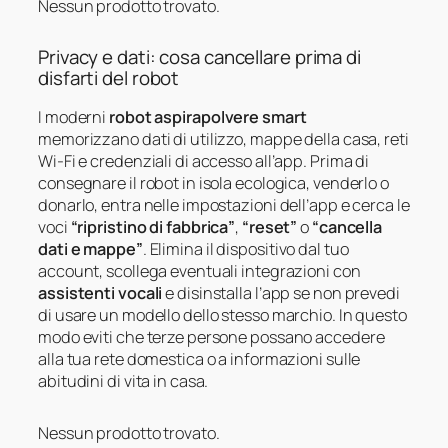
Nessun prodotto trovato.
Privacy e dati: cosa cancellare prima di
disfarti del robot
I moderni
robot aspirapolvere smart
memorizzano dati di utilizzo, mappe della casa, reti
Wi-Fi e credenziali di accesso all’app. Prima di
consegnare il robot in isola ecologica, venderlo o
donarlo, entra nelle impostazioni dell’app e cerca le
voci
“ripristino di fabbrica”
,
“reset”
o
“cancella
dati e mappe”
. Elimina il dispositivo dal tuo
account, scollega eventuali integrazioni con
assistenti vocali
e disinstalla l’app se non prevedi
di usare un modello dello stesso marchio. In questo
modo eviti che terze persone possano accedere
alla tua rete domestica o a informazioni sulle
abitudini di vita in casa.
Nessun prodotto trovato.