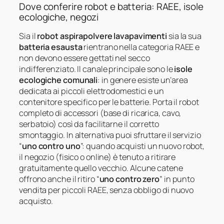
Dove conferire robot e batteria: RAEE, isole
ecologiche, negozi
Sia il
robot aspirapolvere lavapavimenti
sia la sua
batteria esausta
rientrano nella categoria RAEE e
non devono essere gettati nel secco
indifferenziato. Il canale principale sono le
isole
ecologiche comunali
: in genere esiste un’area
dedicata ai piccoli elettrodomestici e un
contenitore specifico per le batterie. Porta il robot
completo di accessori (base di ricarica, cavo,
serbatoio) così da facilitarne il corretto
smontaggio. In alternativa puoi sfruttare il servizio
“
uno contro uno
”: quando acquisti un nuovo robot,
il negozio (fisico o online) è tenuto a ritirare
gratuitamente quello vecchio. Alcune catene
offrono anche il ritiro “
uno contro zero
” in punto
vendita per piccoli RAEE, senza obbligo di nuovo
acquisto.