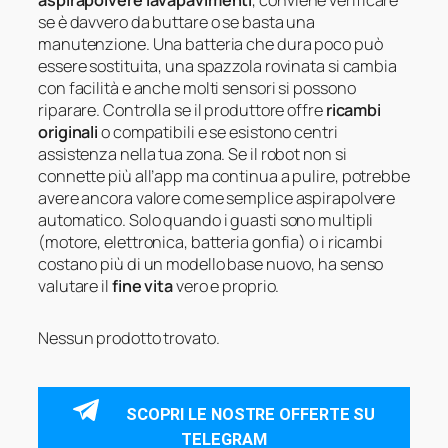
aspirapolvere lavapavimenti
, conviene verificare
se è davvero da buttare o se basta una
manutenzione. Una batteria che dura poco può
essere sostituita, una spazzola rovinata si cambia
con facilità e anche molti sensori si possono
riparare. Controlla se il produttore offre
ricambi
originali
o compatibili e se esistono centri
assistenza nella tua zona. Se il robot non si
connette più all’app ma continua a pulire, potrebbe
avere ancora valore come semplice aspirapolvere
automatico. Solo quando i guasti sono multipli
(motore, elettronica, batteria gonfia) o i ricambi
costano più di un modello base nuovo, ha senso
valutare il
fine vita
vero e proprio.
Nessun prodotto trovato.
SCOPRI LE NOSTRE OFFERTE SU
TELEGRAM