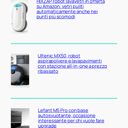
HIXZAP robot lavavetri in offerta
su Amazon: vetri puliti
automaticamente anche nei
punti più scomodi
Ultenic MX50, robot
aspirapolvere e lavapavimenti
con stazione all-in-one a prezzo
ribassato
Lefant M5 Pro con base
autosvuotante, occasione
interessante per chi vuole fare
upgrade