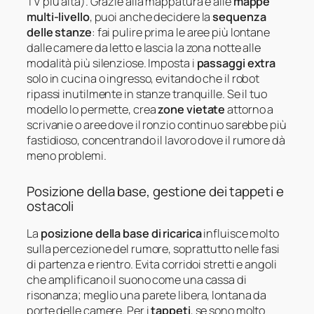
TV più alta). Grazie alla mappatura e alle
mappe
multi-livello
, puoi anche decidere la
sequenza
delle stanze
: fai pulire prima le aree più lontane
dalle camere da letto e lascia la zona notte alle
modalità più silenziose. Imposta i
passaggi extra
solo in cucina o ingresso, evitando che il robot
ripassi inutilmente in stanze tranquille. Se il tuo
modello lo permette, crea
zone vietate
attorno a
scrivanie o aree dove il ronzio continuo sarebbe più
fastidioso, concentrando il lavoro dove il rumore dà
meno problemi.
Posizione della base, gestione dei tappeti e
ostacoli
La
posizione della base di ricarica
influisce molto
sulla percezione del rumore, soprattutto nelle fasi
di partenza e rientro. Evita corridoi stretti e angoli
che amplificano il suono come una cassa di
risonanza; meglio una parete libera, lontana da
porte delle camere. Per i
tappeti
, se sono molto