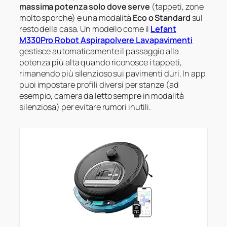
massima potenza solo dove serve
(tappeti, zone
molto sporche) e una modalità
Eco o Standard
sul
resto della casa. Un modello come il
Lefant
M330Pro Robot Aspirapolvere Lavapavimenti
gestisce automaticamente il passaggio alla
potenza più alta quando riconosce i tappeti,
rimanendo più silenzioso sui pavimenti duri. In app
puoi impostare profili diversi per stanze (ad
esempio, camera da letto sempre in modalità
silenziosa) per evitare rumori inutili.