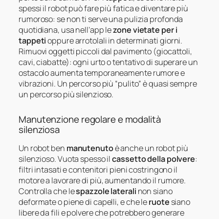
spessi il robot può fare più fatica e diventare più
rumoroso: se non ti serve una pulizia profonda
quotidiana, usa nell’app le
zone vietate per i
tappeti
oppure arrotolali in determinati giorni.
Rimuovi oggetti piccoli dal pavimento (giocattoli,
cavi, ciabatte): ogni urto o tentativo di superare un
ostacolo aumenta temporaneamente rumore e
vibrazioni. Un percorso più “pulito” è quasi sempre
un percorso più silenzioso.
Manutenzione regolare e modalità
silenziosa
Un robot ben
manutenuto
è anche un robot più
silenzioso. Vuota spesso il
cassetto della polvere
:
filtri intasati e contenitori pieni costringono il
motore a lavorare di più, aumentando il rumore.
Controlla che le
spazzole laterali
non siano
deformate o piene di capelli, e che le
ruote
siano
libere da fili e polvere che potrebbero generare