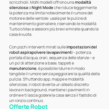
scricchiolii. Molti modelli offrono una
modalità
silenziosa
o
Night Mode
che riduce leggermente
la potenza ma limita notevolmente il rumore del
motore e delle ventole: usala per le pulizie di
mantenimento giornaliere, riservando le modalità
Turbo o Max a sessioni più brevi e mirate quando la
casa è vuota.
Con pochi interventi mirati sulle
impostazioni del
robot aspirapolvere lavapavimenti
– potenza,
portata d’acqua, orari, sequenza delle stanze – e
un po’ di attenzione a base, tappeti e
manutenzione
, è possibile ridurre in modo
tangibile il rumore senza peggiorare la qualità della
pulizia. Sfruttando app, mappe e modalità
silenziose, il robot diventa un alleato discreto:
lavora in background, mantiene i pavimenti in
ordine e ti lascia godere la casa senza il fastidio di
un ronzio continuo.
Offerte Robot