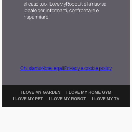
al caso tuo, ILoveMyRobot.it è la risorsa
ideale per informarti, confrontare e
risparmiare.
Chi siamo
Note legali
Privacy e cookie policy
I LOVE MY GARDEN
I LOVE MY HOME GYM
I LOVE MY PET
I LOVE MY ROBOT
I LOVE MY TV