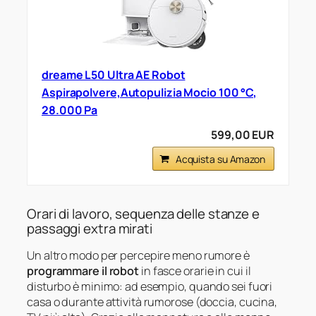
dreame L50 Ultra AE Robot
Aspirapolvere,Autopulizia Mocio 100 °C,
28.000 Pa
599,00 EUR
Acquista su Amazon
Orari di lavoro, sequenza delle stanze e
passaggi extra mirati
Un altro modo per percepire meno rumore è
programmare il robot
in fasce orarie in cui il
disturbo è minimo: ad esempio, quando sei fuori
casa o durante attività rumorose (doccia, cucina,