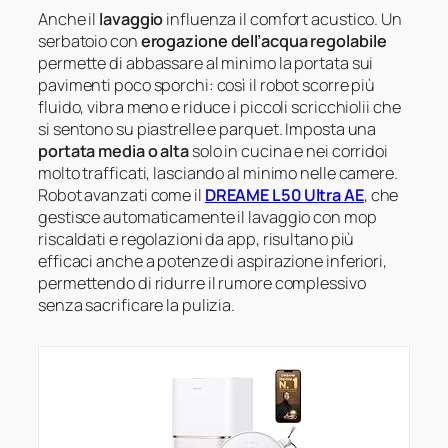
Anche il
lavaggio
influenza il comfort acustico. Un
serbatoio con
erogazione dell’acqua regolabile
permette di abbassare al minimo la portata sui
pavimenti poco sporchi: così il robot scorre più
fluido, vibra meno e riduce i piccoli scricchiolii che
si sentono su piastrelle e parquet. Imposta una
portata media o alta
solo in cucina e nei corridoi
molto trafficati, lasciando al minimo nelle camere.
Robot avanzati come il
DREAME L50 Ultra AE
, che
gestisce automaticamente il lavaggio con mop
riscaldati e regolazioni da app, risultano più
efficaci anche a potenze di aspirazione inferiori,
permettendo di ridurre il rumore complessivo
senza sacrificare la pulizia.