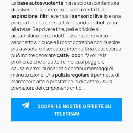
La
base autosvuotante
non è solo un contenitore
di polvere: al suo interno ci sono
condotti di
aspirazione
,
filtri
, eventuali
sensori di livello
e una
piccola turbina che si attiva quando il robot torna
alla base. Se polvere fine, peli e briciole si
accumulano nei condotti, l’aspirazione verso il
sacchetto si riduce e il robot potrebbe non riuscire
più a svuotare il serbatoio interno. Una base sporca
può inoltre generare
cattivi odori
, favorire la
proliferazione di batteri e, nei casi peggiori,
causare errori di ricarica o continui messaggi di
manutenzione. Una
pulizia regolare
ti permette di
mantenere alte le prestazioni e di evitare usura
prematura dei componenti critici.
SCOPRI LE NOSTRE OFFERTE SU
TELEGRAM