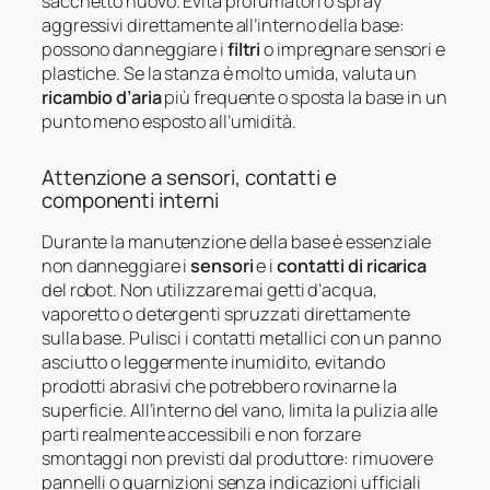
sacchetto nuovo. Evita profumatori o spray
aggressivi direttamente all’interno della base:
possono danneggiare i
filtri
o impregnare sensori e
plastiche. Se la stanza è molto umida, valuta un
ricambio d’aria
più frequente o sposta la base in un
punto meno esposto all’umidità.
Attenzione a sensori, contatti e
componenti interni
Durante la manutenzione della base è essenziale
non danneggiare i
sensori
e i
contatti di ricarica
del robot. Non utilizzare mai getti d’acqua,
vaporetto o detergenti spruzzati direttamente
sulla base. Pulisci i contatti metallici con un panno
asciutto o leggermente inumidito, evitando
prodotti abrasivi che potrebbero rovinarne la
superficie. All’interno del vano, limita la pulizia alle
parti realmente accessibili e non forzare
smontaggi non previsti dal produttore: rimuovere
pannelli o guarnizioni senza indicazioni ufficiali