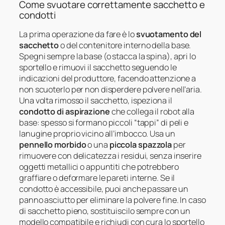
Come svuotare correttamente sacchetto e
condotti
La prima operazione da fare è lo
svuotamento del
sacchetto
o del contenitore interno della base.
Spegni sempre la base (o stacca la spina), apri lo
sportello e rimuovi il sacchetto seguendo le
indicazioni del produttore, facendo attenzione a
non scuoterlo per non disperdere polvere nell’aria.
Una volta rimosso il sacchetto, ispeziona il
condotto di aspirazione
che collega il robot alla
base: spesso si formano piccoli “tappi” di peli e
lanugine proprio vicino all’imbocco. Usa un
pennello morbido
o una
piccola spazzola
per
rimuovere con delicatezza i residui, senza inserire
oggetti metallici o appuntiti che potrebbero
graffiare o deformare le pareti interne. Se il
condotto è accessibile, puoi anche passare un
panno asciutto per eliminare la polvere fine. In caso
di sacchetto pieno, sostituiscilo sempre con un
modello compatibile e richiudi con cura lo sportello