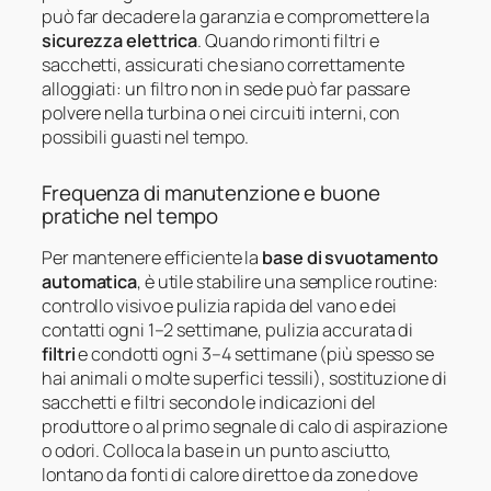
può far decadere la garanzia e compromettere la
sicurezza elettrica
. Quando rimonti filtri e
sacchetti, assicurati che siano correttamente
alloggiati: un filtro non in sede può far passare
polvere nella turbina o nei circuiti interni, con
possibili guasti nel tempo.
Frequenza di manutenzione e buone
pratiche nel tempo
Per mantenere efficiente la
base di svuotamento
automatica
, è utile stabilire una semplice routine:
controllo visivo e pulizia rapida del vano e dei
contatti ogni 1–2 settimane, pulizia accurata di
filtri
e condotti ogni 3–4 settimane (più spesso se
hai animali o molte superfici tessili), sostituzione di
sacchetti e filtri secondo le indicazioni del
produttore o al primo segnale di calo di aspirazione
o odori. Colloca la base in un punto asciutto,
lontano da fonti di calore diretto e da zone dove