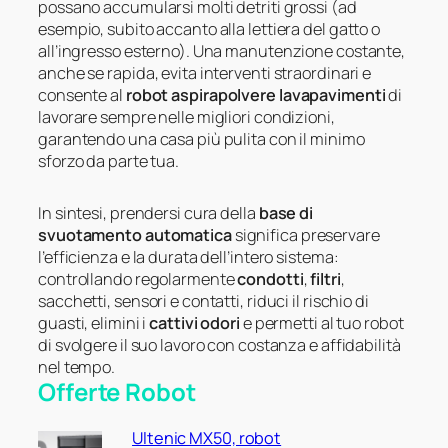
possano accumularsi molti detriti grossi (ad
esempio, subito accanto alla lettiera del gatto o
all’ingresso esterno). Una manutenzione costante,
anche se rapida, evita interventi straordinari e
consente al
robot aspirapolvere lavapavimenti
di
lavorare sempre nelle migliori condizioni,
garantendo una casa più pulita con il minimo
sforzo da parte tua.
In sintesi, prendersi cura della
base di
svuotamento automatica
significa preservare
l’efficienza e la durata dell’intero sistema:
controllando regolarmente
condotti
,
filtri
,
sacchetti, sensori e contatti, riduci il rischio di
guasti, elimini i
cattivi odori
e permetti al tuo robot
di svolgere il suo lavoro con costanza e affidabilità
nel tempo.
Offerte Robot
Ultenic MX50, robot