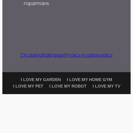
risparmiare.
Chi siamo
Note legali
Privacy e cookie policy
I LOVE MY GARDEN
I LOVE MY HOME GYM
I LOVE MY PET
I LOVE MY ROBOT
I LOVE MY TV