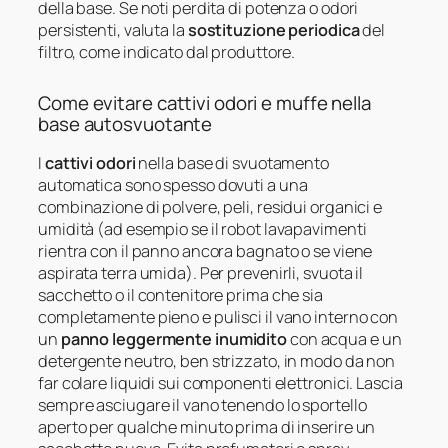
della base. Se noti perdita di potenza o odori
persistenti, valuta la
sostituzione periodica
del
filtro, come indicato dal produttore.
Come evitare cattivi odori e muffe nella
base autosvuotante
I
cattivi odori
nella base di svuotamento
automatica sono spesso dovuti a una
combinazione di polvere, peli, residui organici e
umidità (ad esempio se il robot lavapavimenti
rientra con il panno ancora bagnato o se viene
aspirata terra umida). Per prevenirli, svuota il
sacchetto o il contenitore prima che sia
completamente pieno e pulisci il vano interno con
un
panno leggermente inumidito
con acqua e un
detergente neutro, ben strizzato, in modo da non
far colare liquidi sui componenti elettronici. Lascia
sempre asciugare il vano tenendo lo sportello
aperto per qualche minuto prima di inserire un