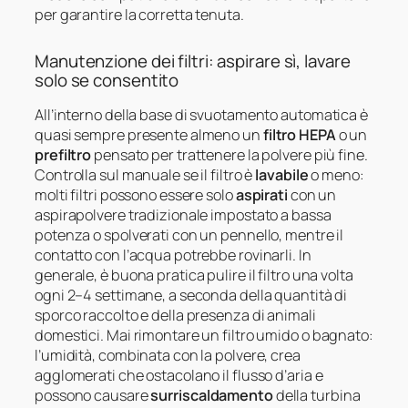
per garantire la corretta tenuta.
Manutenzione dei filtri: aspirare sì, lavare
solo se consentito
All’interno della base di svuotamento automatica è
quasi sempre presente almeno un
filtro HEPA
o un
prefiltro
pensato per trattenere la polvere più fine.
Controlla sul manuale se il filtro è
lavabile
o meno:
molti filtri possono essere solo
aspirati
con un
aspirapolvere tradizionale impostato a bassa
potenza o spolverati con un pennello, mentre il
contatto con l’acqua potrebbe rovinarli. In
generale, è buona pratica pulire il filtro una volta
ogni 2–4 settimane, a seconda della quantità di
sporco raccolto e della presenza di animali
domestici. Mai rimontare un filtro umido o bagnato:
l’umidità, combinata con la polvere, crea
agglomerati che ostacolano il flusso d’aria e
possono causare
surriscaldamento
della turbina