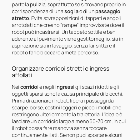
parte la pulizia, soprattutto se si trovano proprio in
corrispondenza di una
soglia
o di un
passaggio
stretto
. Evita sovrapposizioni di tappeti e angoli
arrotolati che creano “rampe” improvvisate dove il
robot può incastrarsi. Un tappeto sottile e ben
aderente al pavimento viene gestito meglio, sia in
aspirazione sia in lavaggio, senza far slittare il
robot o farlo bloccare a metà percorso.
Organizzare corridoi stretti e ingressi
affollati
Nei
corridoi
e negli
ingressi
gli spazi ridotti e gli
oggetti sparsi sono la causa principale di blocchi.
Prima di azionare il robot, libera i passaggi da
scarpe, borse, cestini leggeri e piccoli mobili che
restringono ulteriormente la traiettoria. L’ideale è
lasciare un corridoio largo almeno 60-70 cm, in cui
il robot possa fare manovra senza toccare
continuamente i lati. Se non puoi spostare alcuni