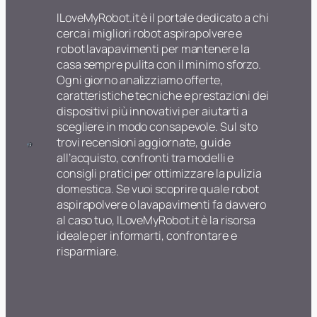
ILoveMyRobot.it è il portale dedicato a chi
cerca i migliori robot aspirapolvere e
robot lavapavimenti per mantenere la
casa sempre pulita con il minimo sforzo.
Ogni giorno analizziamo offerte,
caratteristiche tecniche e prestazioni dei
dispositivi più innovativi per aiutarti a
scegliere in modo consapevole. Sul sito
trovi recensioni aggiornate, guide
all’acquisto, confronti tra modelli e
consigli pratici per ottimizzare la pulizia
domestica. Se vuoi scoprire quale robot
aspirapolvere o lavapavimenti fa davvero
al caso tuo, ILoveMyRobot.it è la risorsa
ideale per informarti, confrontare e
risparmiare.