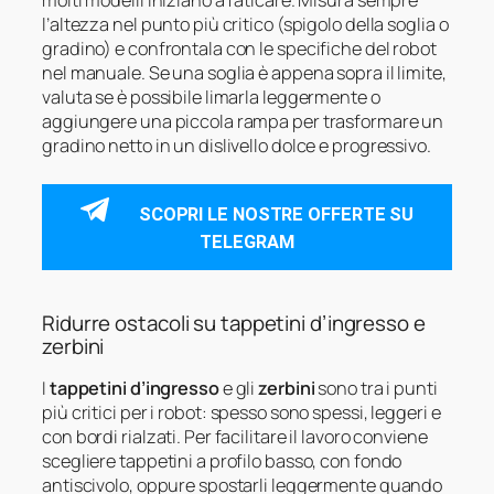
molti modelli iniziano a faticare. Misura sempre
l’altezza nel punto più critico (spigolo della soglia o
gradino) e confrontala con le specifiche del robot
nel manuale. Se una soglia è appena sopra il limite,
valuta se è possibile limarla leggermente o
aggiungere una piccola rampa per trasformare un
gradino netto in un dislivello dolce e progressivo.
SCOPRI LE NOSTRE OFFERTE SU
TELEGRAM
Ridurre ostacoli su tappetini d’ingresso e
zerbini
I
tappetini d’ingresso
e gli
zerbini
sono tra i punti
più critici per i robot: spesso sono spessi, leggeri e
con bordi rialzati. Per facilitare il lavoro conviene
scegliere tappetini a profilo basso, con fondo
antiscivolo, oppure spostarli leggermente quando