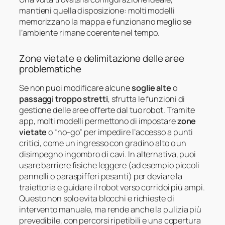
mantieni quella disposizione: molti modelli
memorizzano la mappa e funzionano meglio se
l’ambiente rimane coerente nel tempo.
Zone vietate e delimitazione delle aree
problematiche
Se non puoi modificare alcune
soglie alte
o
passaggi troppo stretti
, sfrutta le funzioni di
gestione delle aree offerte dal tuo robot. Tramite
app, molti modelli permettono di impostare
zone
vietate
o “no-go” per impedire l’accesso a punti
critici, come un ingresso con gradino alto o un
disimpegno ingombro di cavi. In alternativa, puoi
usare barriere fisiche leggere (ad esempio piccoli
pannelli o paraspifferi pesanti) per deviare la
traiettoria e guidare il robot verso corridoi più ampi.
Questo non solo evita blocchi e richieste di
intervento manuale, ma rende anche la pulizia più
prevedibile, con percorsi ripetibili e una copertura