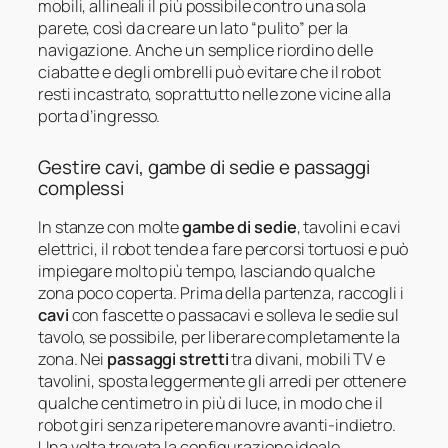
mobili, allineali il più possibile contro una sola
parete, così da creare un lato “pulito” per la
navigazione. Anche un semplice riordino delle
ciabatte e degli ombrelli può evitare che il robot
resti incastrato, soprattutto nelle zone vicine alla
porta d’ingresso.
Gestire cavi, gambe di sedie e passaggi
complessi
In stanze con molte
gambe di sedie
, tavolini e cavi
elettrici, il robot tende a fare percorsi tortuosi e può
impiegare molto più tempo, lasciando qualche
zona poco coperta. Prima della partenza, raccogli i
cavi
con fascette o passacavi e solleva le sedie sul
tavolo, se possibile, per liberare completamente la
zona. Nei
passaggi stretti
tra divani, mobili TV e
tavolini, sposta leggermente gli arredi per ottenere
qualche centimetro in più di luce, in modo che il
robot giri senza ripetere manovre avanti-indietro.
Una volta trovata la configurazione ideale,