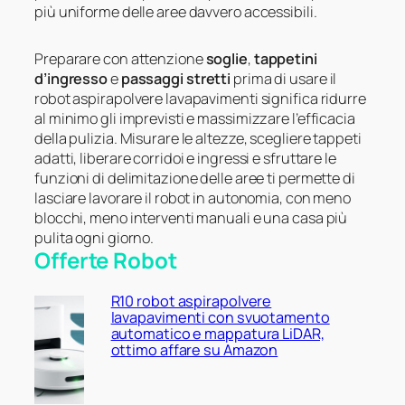
più uniforme delle aree davvero accessibili.
Preparare con attenzione
soglie
,
tappetini
d’ingresso
e
passaggi stretti
prima di usare il
robot aspirapolvere lavapavimenti significa ridurre
al minimo gli imprevisti e massimizzare l’efficacia
della pulizia. Misurare le altezze, scegliere tappeti
adatti, liberare corridoi e ingressi e sfruttare le
funzioni di delimitazione delle aree ti permette di
lasciare lavorare il robot in autonomia, con meno
blocchi, meno interventi manuali e una casa più
pulita ogni giorno.
Offerte Robot
R10 robot aspirapolvere
lavapavimenti con svuotamento
automatico e mappatura LiDAR,
ottimo affare su Amazon