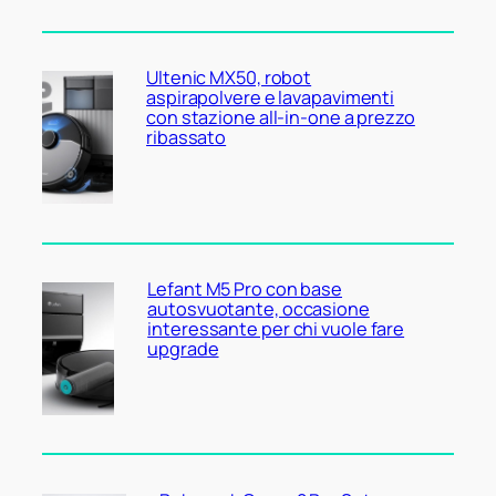
Ultenic MX50, robot
aspirapolvere e lavapavimenti
con stazione all-in-one a prezzo
ribassato
Lefant M5 Pro con base
autosvuotante, occasione
interessante per chi vuole fare
upgrade