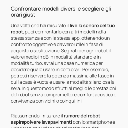
Confrontare modelli diversi e scegliere gli
orari giusti
Una volta che hai misurato il
livello sonoro del tuo
robot
, puoi confrontarlo con altri modelli nella
stessa stanza e con la stessa app, ottenendo un
confronto oggettivo e davvero utile in fase di
acquisto o sostituzione. Segnati per ogni robot il
valore medio in dB in modalità standard e in
modalità turbo: avrai una base numerica per
decidere quale usare in certi orari. Per esempio,
potresti riservare la potenza massima alle fasce in
cui la casa è vuota e usare la modalità silenziosa la
sera. In questo modo sfrutti al meglio le prestazioni
del robot senza compromettere comfort acustico e
convivenza con vicini o coinquilini.
Riassumendo, misurare il
rumore del robot
aspirapolvere lavapavimenti
con lo smartphone è