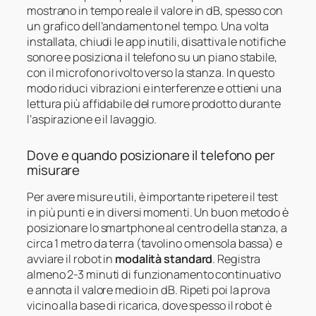
mostrano in tempo reale il valore in dB, spesso con
un grafico dell’andamento nel tempo. Una volta
installata, chiudi le app inutili, disattiva le notifiche
sonore e posiziona il telefono su un piano stabile,
con il microfono rivolto verso la stanza. In questo
modo riduci vibrazioni e interferenze e ottieni una
lettura più affidabile del rumore prodotto durante
l’aspirazione e il lavaggio.
Dove e quando posizionare il telefono per
misurare
Per avere misure utili, è importante ripetere il test
in più punti e in diversi momenti. Un buon metodo è
posizionare lo smartphone al centro della stanza, a
circa 1 metro da terra (tavolino o mensola bassa) e
avviare il robot in
modalità standard
. Registra
almeno 2-3 minuti di funzionamento continuativo
e annota il valore medio in dB. Ripeti poi la prova
vicino alla base di ricarica, dove spesso il robot è