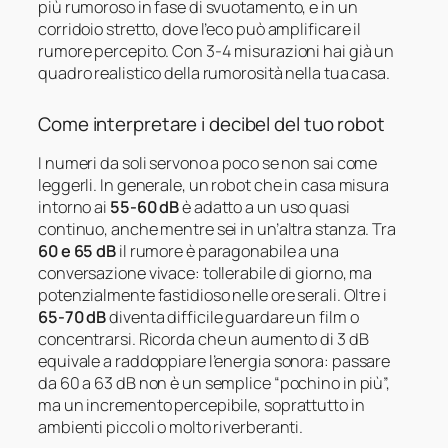
più rumoroso in fase di svuotamento, e in un
corridoio stretto, dove l’eco può amplificare il
rumore percepito. Con 3-4 misurazioni hai già un
quadro realistico della rumorosità nella tua casa.
Come interpretare i decibel del tuo robot
I numeri da soli servono a poco se non sai come
leggerli. In generale, un robot che in casa misura
intorno ai
55-60 dB
è adatto a un uso quasi
continuo, anche mentre sei in un’altra stanza. Tra
60 e 65 dB
il rumore è paragonabile a una
conversazione vivace: tollerabile di giorno, ma
potenzialmente fastidioso nelle ore serali. Oltre i
65-70 dB
diventa difficile guardare un film o
concentrarsi. Ricorda che un aumento di 3 dB
equivale a raddoppiare l’energia sonora: passare
da 60 a 63 dB non è un semplice “pochino in più”,
ma un incremento percepibile, soprattutto in
ambienti piccoli o molto riverberanti.