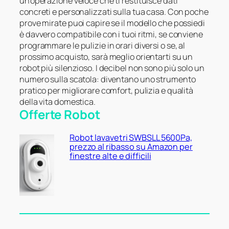
un’operazione veloce che ti restituisce dati
concreti e personalizzati sulla tua casa. Con poche
prove mirate puoi capire se il modello che possiedi
è davvero compatibile con i tuoi ritmi, se conviene
programmare le pulizie in orari diversi o se, al
prossimo acquisto, sarà meglio orientarti su un
robot più silenzioso. I decibel non sono più solo un
numero sulla scatola: diventano uno strumento
pratico per migliorare comfort, pulizia e qualità
della vita domestica.
Offerte Robot
Robot lavavetri SWBSLL 5600Pa,
prezzo al ribasso su Amazon per
finestre alte e difficili