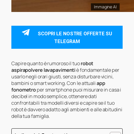
Immagine AI
SCOPRI LE NOSTRE OFFERTE SU
TELEGRAM
Capire quanto è rumoroso il tuo
robot
aspirapolvere lavapavimenti
è fondamentale per
usarlo negli orari giusti, senza disturbare vicini,
bambini o smart working. Con le attuali
app
fonometro
per smartphone puoi misurare in casa i
decibel in modo semplice, ottenere dati
confrontabili tra modelli diversi e capire se il tuo
robot è davvero adatto agli ambienti e alle abitudini
della tua famiglia.