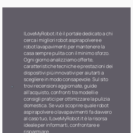
ILoveMyRobot.it è il portale dedicato a chi
cerca i migliori robot aspirapolvere e
robot lavapavimenti per mantenere la
casa sempre pulita con il minimo sforzo.
Ogni giorno analizziamo offerte,
caratteristiche tecniche e prestazioni dei
dispositivi più innovativi per aiutarti a
scegliere in modo consapevole. Sul sito
trovi recensioni aggiornate, guide
all’acquisto, confronti tra modelli e
consigli pratici per ottimizzare la pulizia
domestica. Se vuoi scoprire quale robot
aspirapolvere o lavapavimenti fa davvero
al caso tuo, ILoveMyRobot.it è la risorsa
ideale per informarti, confrontare e
risparmiare.