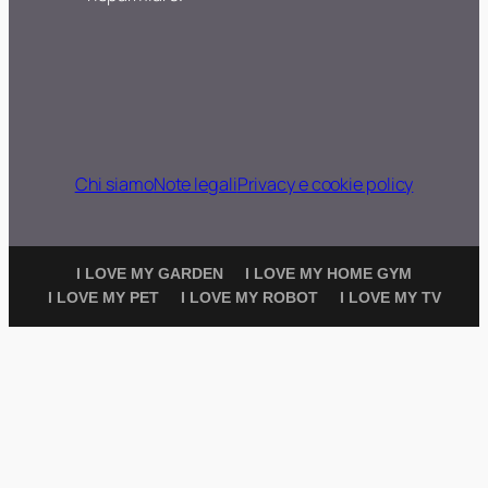
Chi siamo
Note legali
Privacy e cookie policy
I LOVE MY GARDEN
I LOVE MY HOME GYM
I LOVE MY PET
I LOVE MY ROBOT
I LOVE MY TV