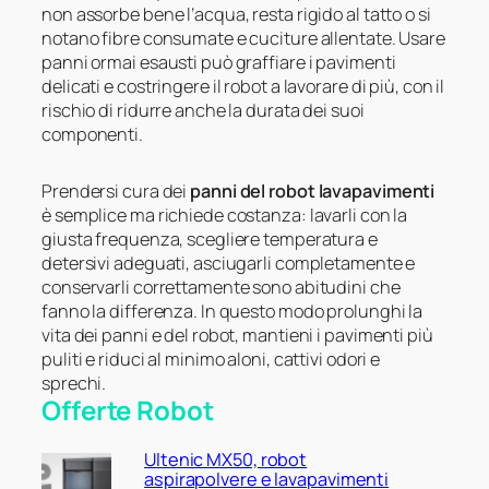
non assorbe bene l’acqua, resta rigido al tatto o si
notano fibre consumate e cuciture allentate. Usare
panni ormai esausti può graffiare i pavimenti
delicati e costringere il robot a lavorare di più, con il
rischio di ridurre anche la durata dei suoi
componenti.
Prendersi cura dei
panni del robot lavapavimenti
è semplice ma richiede costanza: lavarli con la
giusta frequenza, scegliere temperatura e
detersivi adeguati, asciugarli completamente e
conservarli correttamente sono abitudini che
fanno la differenza. In questo modo prolunghi la
vita dei panni e del robot, mantieni i pavimenti più
puliti e riduci al minimo aloni, cattivi odori e
sprechi.
Offerte Robot
Ultenic MX50, robot
aspirapolvere e lavapavimenti