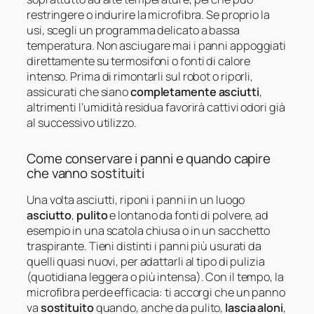
restringere o indurire la microfibra. Se proprio la
usi, scegli un programma delicato a bassa
temperatura. Non asciugare mai i panni appoggiati
direttamente su termosifoni o fonti di calore
intenso. Prima di rimontarli sul robot o riporli,
assicurati che siano
completamente asciutti
,
altrimenti l’umidità residua favorirà cattivi odori già
al successivo utilizzo.
Come conservare i panni e quando capire
che vanno sostituiti
Una volta asciutti, riponi i panni in un luogo
asciutto
,
pulito
e lontano da fonti di polvere, ad
esempio in una scatola chiusa o in un sacchetto
traspirante. Tieni distinti i panni più usurati da
quelli quasi nuovi, per adattarli al tipo di pulizia
(quotidiana leggera o più intensa). Con il tempo, la
microfibra perde efficacia: ti accorgi che un panno
va
sostituito
quando, anche da pulito,
lascia aloni
,