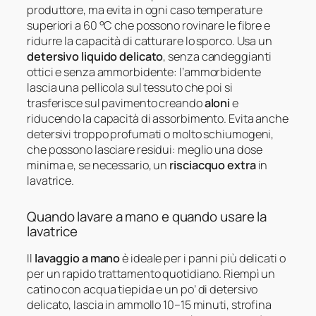
produttore, ma evita in ogni caso temperature
superiori a 60 °C che possono rovinare le fibre e
ridurre la capacità di catturare lo sporco. Usa un
detersivo liquido delicato
, senza candeggianti
ottici e senza ammorbidente: l’ammorbidente
lascia una pellicola sul tessuto che poi si
trasferisce sul pavimento creando
aloni
e
riducendo la capacità di assorbimento. Evita anche
detersivi troppo profumati o molto schiumogeni,
che possono lasciare residui: meglio una dose
minima e, se necessario, un
risciacquo extra
in
lavatrice.
Quando lavare a mano e quando usare la
lavatrice
Il
lavaggio a mano
è ideale per i panni più delicati o
per un rapido trattamento quotidiano. Riempì un
catino con acqua tiepida e un po’ di detersivo
delicato, lascia in ammollo 10–15 minuti, strofina