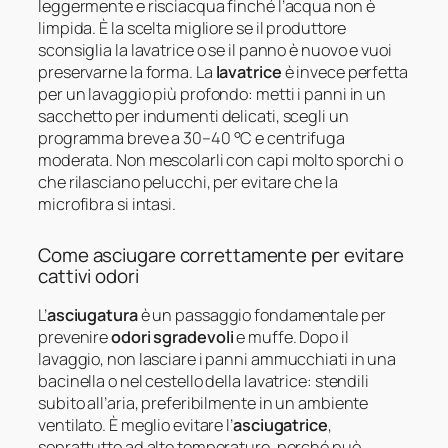
leggermente e risciacqua finché l’acqua non è
limpida. È la scelta migliore se il produttore
sconsiglia la lavatrice o se il panno è nuovo e vuoi
preservarne la forma. La
lavatrice
è invece perfetta
per un lavaggio più profondo: metti i panni in un
sacchetto per indumenti delicati, scegli un
programma breve a 30–40 °C e centrifuga
moderata. Non mescolarli con capi molto sporchi o
che rilasciano pelucchi, per evitare che la
microfibra si intasi.
Come asciugare correttamente per evitare
cattivi odori
L’
asciugatura
è un passaggio fondamentale per
prevenire
odori sgradevoli
e muffe. Dopo il
lavaggio, non lasciare i panni ammucchiati in una
bacinella o nel cestello della lavatrice: stendili
subito all’aria, preferibilmente in un ambiente
ventilato. È meglio evitare l’
asciugatrice
,
soprattutto ad alte temperature, perché può