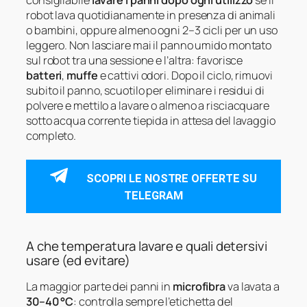
consigliabile
lavare i panni dopo ogni utilizzo
se il
robot lava quotidianamente in presenza di animali
o bambini, oppure almeno ogni 2–3 cicli per un uso
leggero. Non lasciare mai il panno umido montato
sul robot tra una sessione e l’altra: favorisce
batteri
,
muffe
e cattivi odori. Dopo il ciclo, rimuovi
subito il panno, scuotilo per eliminare i residui di
polvere e mettilo a lavare o almeno a risciacquare
sotto acqua corrente tiepida in attesa del lavaggio
completo.
SCOPRI LE NOSTRE OFFERTE SU
TELEGRAM
A che temperatura lavare e quali detersivi
usare (ed evitare)
La maggior parte dei panni in
microfibra
va lavata a
30–40 °C
: controlla sempre l’etichetta del