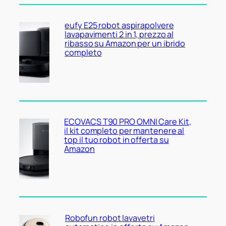
eufy E25 robot aspirapolvere
lavapavimenti 2 in 1, prezzo al
ribasso su Amazon per un ibrido
completo
ECOVACS T90 PRO OMNI Care Kit,
il kit completo per mantenere al
top il tuo robot in offerta su
Amazon
Robofun robot lavavetri