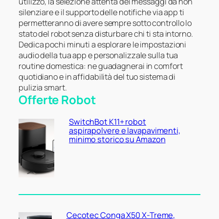
utilizzo, la selezione attenta dei messaggi da non
silenziare e il supporto delle notifiche via app ti
permetteranno di avere sempre sotto controllo lo
stato del robot senza disturbare chi ti sta intorno.
Dedica pochi minuti a esplorare le impostazioni
audio della tua app e personalizzale sulla tua
routine domestica: ne guadagnerai in comfort
quotidiano e in affidabilità del tuo sistema di
pulizia smart.
Offerte Robot
SwitchBot K11+ robot
aspirapolvere e lavapavimenti,
minimo storico su Amazon
Cecotec Conga X50 X-Treme,