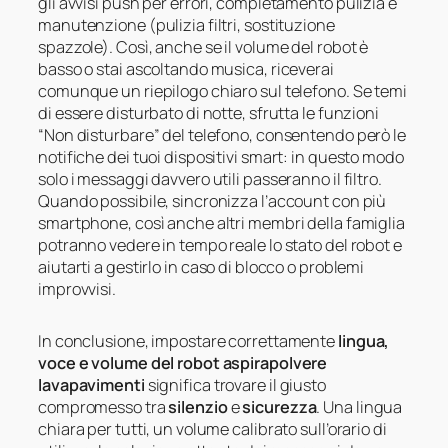
gli avvisi push per errori, completamento pulizia e
manutenzione (pulizia filtri, sostituzione
spazzole). Così, anche se il volume del robot è
basso o stai ascoltando musica, riceverai
comunque un riepilogo chiaro sul telefono. Se temi
di essere disturbato di notte, sfrutta le funzioni
“Non disturbare” del telefono, consentendo però le
notifiche dei tuoi dispositivi smart: in questo modo
solo i messaggi davvero utili passeranno il filtro.
Quando possibile, sincronizza l’account con più
smartphone, così anche altri membri della famiglia
potranno vedere in tempo reale lo stato del robot e
aiutarti a gestirlo in caso di blocco o problemi
improvvisi.
In conclusione, impostare correttamente
lingua,
voce e volume del robot aspirapolvere
lavapavimenti
significa trovare il giusto
compromesso tra
silenzio
e
sicurezza
. Una lingua
chiara per tutti, un volume calibrato sull’orario di