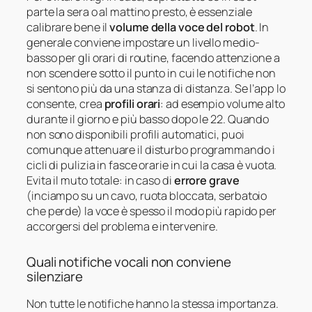
parte la sera o al mattino presto, è essenziale
calibrare bene il
volume della voce del robot
. In
generale conviene impostare un livello medio-
basso per gli orari di routine, facendo attenzione a
non scendere sotto il punto in cui le notifiche non
si sentono più da una stanza di distanza. Se l’app lo
consente, crea
profili orari
: ad esempio volume alto
durante il giorno e più basso dopo le 22. Quando
non sono disponibili profili automatici, puoi
comunque attenuare il disturbo programmando i
cicli di pulizia in fasce orarie in cui la casa è vuota.
Evita il muto totale: in caso di
errore grave
(inciampo su un cavo, ruota bloccata, serbatoio
che perde) la voce è spesso il modo più rapido per
accorgersi del problema e intervenire.
Quali notifiche vocali non conviene
silenziare
Non tutte le notifiche hanno la stessa importanza.