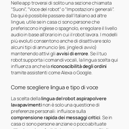
Nelle app troverai di solito una sezione chiamata
“Suoni”, “Voce del robot” o “Impostazioni generali”.
Da qui è possibile passare dall’italiano ad altre
lingue, utile se in casa ci sono persone che
preferiscono inglese o spagnolo, e regolare il livello
audio in base all’orario in cui il robot lavora. I modelli
più evoluti consentono anche di disattivare solo
alcuni tipi di annuncio (es. jingle di avvio)
mantenendo attivi gli
avvisi di errore
. Se il tuo
robot supporta i comandi vocali, la lingua scelta qui
influenza anche la
riconoscibilità degli ordini
tramite assistenti come Alexa o Google.
Come scegliere lingua e tipo di voce
La scelta della
lingua del robot aspirapolvere
lavapavimenti
non è solo una questione di
preferenze personali: influisce sulla
comprensione rapida dei messaggi critici
. Se in
casa ci sono persone anziane o poco abituate