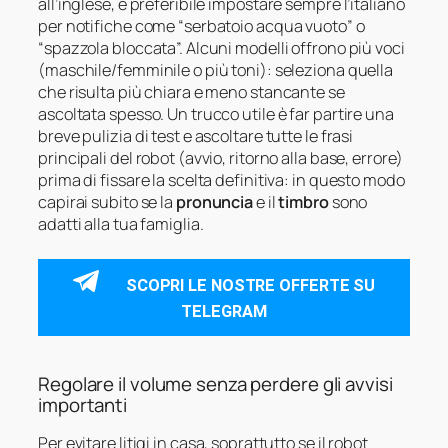
all’inglese, è preferibile impostare sempre l’italiano
per notifiche come “serbatoio acqua vuoto” o
“spazzola bloccata”. Alcuni modelli offrono più voci
(maschile/femminile o più toni): seleziona quella
che risulta più chiara e meno stancante se
ascoltata spesso. Un trucco utile è far partire una
breve pulizia di test e ascoltare tutte le frasi
principali del robot (avvio, ritorno alla base, errore)
prima di fissare la scelta definitiva: in questo modo
capirai subito se la
pronuncia
e il
timbro
sono
adatti alla tua famiglia.
SCOPRI LE NOSTRE OFFERTE SU
TELEGRAM
Regolare il volume senza perdere gli avvisi
importanti
Per evitare litigi in casa, soprattutto se il robot