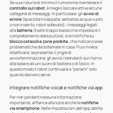
Se vuoi ridurre al minimo il rumore ma mantenere il
controllo sul robot
, è meglio lasciare attive alcune
categorie di messaggi. In particolare: gli
avvisi di
errore
(spazzola inceppata, serbatoio acqua vuoto
o non inserito, robot sollevato), i messaggi legati
alla
batteria
(livello troppo basso che impedisce il
completamento della pulizia), e le notifiche su
blocco ostacoli e zone proibite
, che indicano aree
problematiche da sistemare in casa. Puoi invece
disattivare, se presente, il jingle di
avvio/terminazione, gli avvisi ridondanti sul ritorno
alla base e alcuni suoni di tastiera o di tocco. In
questo modo il robot continuerà a “parlarti” solo
quando davvero serve.
Integrare notifiche vocali e notifiche via app
Per non perderti nessuna informazione
importante, affianca alla voce anche le
notifiche
via smartphone
. Nelle impostazioni dell’app abilita