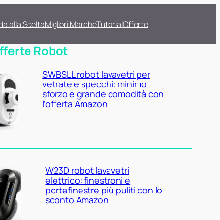
da alla Scelta
Migliori Marche
Tutorial
Offerte
fferte Robot
SWBSLL robot lavavetri per
vetrate e specchi: minimo
sforzo e grande comodità con
l’offerta Amazon
W23D robot lavavetri
elettrico: finestroni e
portefinestre più puliti con lo
sconto Amazon