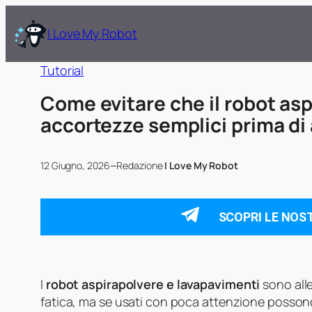
I Love My Robot
Tutorial
Come evitare che il robot asp
accortezze semplici prima di 
–
12 Giugno, 2026
Redazione
I Love My Robot
SCOPRI LE NOS
I
robot aspirapolvere e lavapavimenti
sono alle
fatica, ma se usati con poca attenzione posson