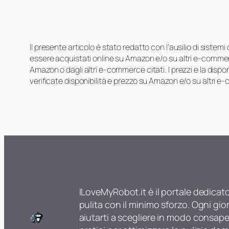
Il presente articolo è stato redatto con l’ausilio di sistem
essere acquistati online su Amazon e/o su altri e-commerc
Amazon o dagli altri e-commerce citati. I prezzi e la disp
verificate disponibilità e prezzo su Amazon e/o su altri e
ILoveMyRobot.it è il portale dedicat
pulita con il minimo sforzo. Ogni gio
aiutarti a scegliere in modo consapev