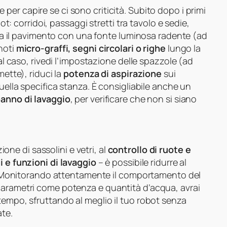
per capire se ci sono criticità. Subito dopo i primi
bot: corridoi, passaggi stretti tra tavolo e sedie,
erva il pavimento con una fonte luminosa radente (ad
noti
micro-graffi, segni circolari o righe
lungo la
tal caso, rivedi l’impostazione delle spazzole (ad
mette), riduci la
potenza di aspirazione
sui
quella specifica stanza. È consigliabile anche un
anno di lavaggio
, per verificare che non si siano
ione di sassolini e vetri, al
controllo di ruote e
i e funzioni di lavaggio
– è possibile ridurre al
to. Monitorando attentamente il comportamento del
parametri come potenza e quantità d’acqua, avrai
tempo, sfruttando al meglio il tuo robot senza
ate.