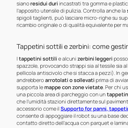
siano
residui duri
incastrati tra gomma e plastic
l’apposito utensile di pulizia. Controlla anche la
spigoli taglienti, può lasciare micro-righe su supe
ricambio originale o di qualità equivalente per
Tappetini sottili e zerbini: come gestir
I
tappetini sottili
e alcuni
zerbini leggeri
possono
spazzole, provocando strappi sia al tessile sia 
pellicola antiscivolo che si stacca a pezzi). In g
andrebbero
arrotolati o sollevati
prima di avviar
supporta le
mappe con zone vietate
. Per chi u
una piccola area di parcheggio con un
tappetin
che l’umidità stazioni direttamente sul pavimento
accessorio come il
Supporto for panni, tappet
consente di appoggiare il robot su una base ded
contatto diretto dell’acqua con parquet e laminat