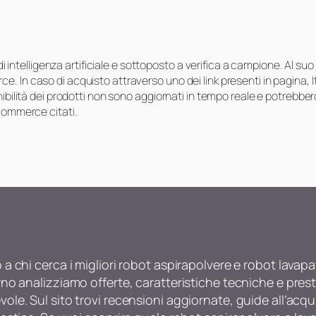
i di intelligenza artificiale e sottoposto a verifica a campione. Al 
e. In caso di acquisto attraverso uno dei link presenti in pagina,
onibilità dei prodotti non sono aggiornati in tempo reale e potrebb
-commerce citati.
o a chi cerca i migliori robot aspirapolvere e robot lav
rno analizziamo offerte, caratteristiche tecniche e presta
ole. Sul sito trovi recensioni aggiornate, guide all’acqui