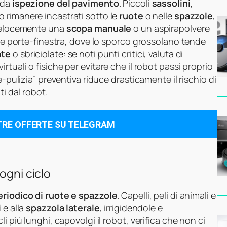
ida
ispezione del pavimento
. Piccoli
sassolini
,
 rimanere incastrati sotto le
ruote
o nelle
spazzole
,
 velocemente una
scopa manuale
o un aspirapolvere
si e porte-finestra, dove lo sporco grossolano tende
ate
o sbriciolate: se noti punti critici, valuta di
tuali o fisiche per evitare che il robot passi proprio
e-pulizia” preventiva riduce drasticamente il rischio di
ti dal robot.
TRE OFFERTE SU TELEGRAM
ogni ciclo
eriodico di ruote e spazzole
. Capelli, peli di animali e
i
e alla
spazzola laterale
, irrigidendole e
i più lunghi, capovolgi il robot, verifica che non ci