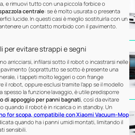
a, e rimuovi tutto con una piccola forbice o
spazzola centrale
: se è molto usurata o presenta
rfici lucide. In questi casi è meglio sostituirla con un
 mantenere un contatto morbido con il pavimento.
li per evitare strappi e segni
 arricciarsi, infilarsi sotto il robot o incastrarsi nelle
al pavimento (soprattutto se sotto è presente una
enerale, i tappeti molto leggeri o con frange
e il robot, oppure esclusi tramite l’app se il modello
sa spesso la funzione lavaggio, è utile predisporre
o di appoggio per panni bagnati
, così da evitare
 quando il robot è in ricarica o in standby. Un
ino for scopa, compatibile con Xiaomi Vacuum-Mop
icata quando ha i panni umidi montati, limitando il
i sensibili.