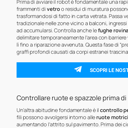
Prima di avviare il robot è fondamentale una rap
frammenti di
vetro
o residui di muratura possono
trasformandosi di fatto in carta vetrata. Passa
tradizionale nelle zone vicino a balconi, ingres
ad accumularsi. Controlla anche le
fughe rovin
delimitare temporaneamente l’area con barriere vir
lì fino a riparazione avvenuta. Questa fase di “pr
graffi profondi causati da corpi estranei trascina
SCOPRI LE NOS
Controllare ruote e spazzole prima di 
Un’altra abitudine fondamentale è il
controllo p
fili possono avvolgersi intorno alle
ruote motric
aumentando l’attrito sul pavimento. Prima dei cicl