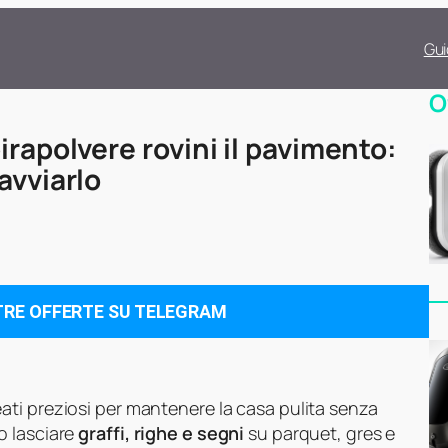
Gui
O
irapolvere rovini il pavimento:
avviarlo
TRE OFFERTE SU TELEGRAM
ati preziosi per mantenere la casa pulita senza
o lasciare
graffi, righe e segni
su parquet, gres e