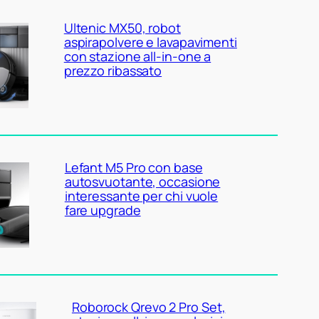
Ultenic MX50, robot
aspirapolvere e lavapavimenti
con stazione all-in-one a
prezzo ribassato
Lefant M5 Pro con base
autosvuotante, occasione
interessante per chi vuole
fare upgrade
Roborock Qrevo 2 Pro Set,