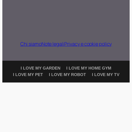
Chi siamo
Note legali
Privacy e cookie policy
I LOVE MY GARDEN
I LOVE MY HOME GYM
I LOVE MY PET
I LOVE MY ROBOT
I LOVE MY TV