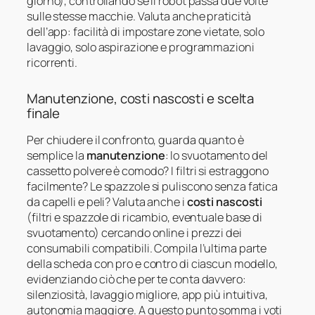
giorno), controllando se il robot passa due volte
sulle stesse macchie. Valuta anche praticità
dell’app: facilità di impostare zone vietate, solo
lavaggio, solo aspirazione e programmazioni
ricorrenti.
Manutenzione, costi nascosti e scelta
finale
Per chiudere il confronto, guarda quanto è
semplice la
manutenzione
: lo svuotamento del
cassetto polvere è comodo? I filtri si estraggono
facilmente? Le spazzole si puliscono senza fatica
da capelli e peli? Valuta anche i
costi nascosti
(filtri e spazzole di ricambio, eventuale base di
svuotamento) cercando online i prezzi dei
consumabili compatibili. Compila l’ultima parte
della scheda con pro e contro di ciascun modello,
evidenziando ciò che per te conta davvero:
silenziosità, lavaggio migliore, app più intuitiva,
autonomia maggiore. A questo punto somma i voti