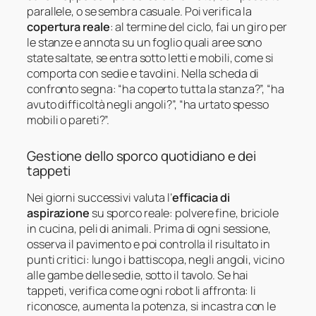
parallele, o se sembra casuale. Poi verifica la
copertura reale
: al termine del ciclo, fai un giro per
le stanze e annota su un foglio quali aree sono
state saltate, se entra sotto letti e mobili, come si
comporta con sedie e tavolini. Nella scheda di
confronto segna: “ha coperto tutta la stanza?”, “ha
avuto difficoltà negli angoli?”, “ha urtato spesso
mobili o pareti?”.
Gestione dello sporco quotidiano e dei
tappeti
Nei giorni successivi valuta l’
efficacia di
aspirazione
su sporco reale: polvere fine, briciole
in cucina, peli di animali. Prima di ogni sessione,
osserva il pavimento e poi controlla il risultato in
punti critici: lungo i battiscopa, negli angoli, vicino
alle gambe delle sedie, sotto il tavolo. Se hai
tappeti, verifica come ogni robot li affronta: li
riconosce, aumenta la potenza, si incastra con le