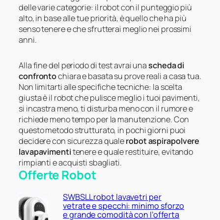
delle varie categorie: il robot con il punteggio più
alto, in base alle tue priorità, è quello che ha più
senso tenere e che sfrutterai meglio nei prossimi
anni.
Alla fine del periodo di test avrai una
scheda di
confronto
chiara e basata su prove reali a casa tua.
Non limitarti alle specifiche tecniche: la scelta
giusta è il robot che pulisce meglio i tuoi pavimenti,
si incastra meno, ti disturba meno con il rumore e
richiede meno tempo per la manutenzione. Con
questo metodo strutturato, in pochi giorni puoi
decidere con sicurezza quale
robot aspirapolvere
lavapavimenti
tenere e quale restituire, evitando
rimpianti e acquisti sbagliati.
Offerte Robot
SWBSLL robot lavavetri per
vetrate e specchi: minimo sforzo
e grande comodità con l’offerta