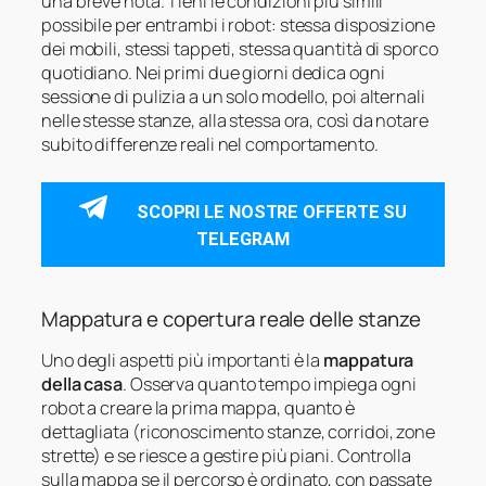
una breve nota. Tieni le condizioni più simili
possibile per entrambi i robot: stessa disposizione
dei mobili, stessi tappeti, stessa quantità di sporco
quotidiano. Nei primi due giorni dedica ogni
sessione di pulizia a un solo modello, poi alternali
nelle stesse stanze, alla stessa ora, così da notare
subito differenze reali nel comportamento.
SCOPRI LE NOSTRE OFFERTE SU
TELEGRAM
Mappatura e copertura reale delle stanze
Uno degli aspetti più importanti è la
mappatura
della casa
. Osserva quanto tempo impiega ogni
robot a creare la prima mappa, quanto è
dettagliata (riconoscimento stanze, corridoi, zone
strette) e se riesce a gestire più piani. Controlla
sulla mappa se il percorso è ordinato, con passate