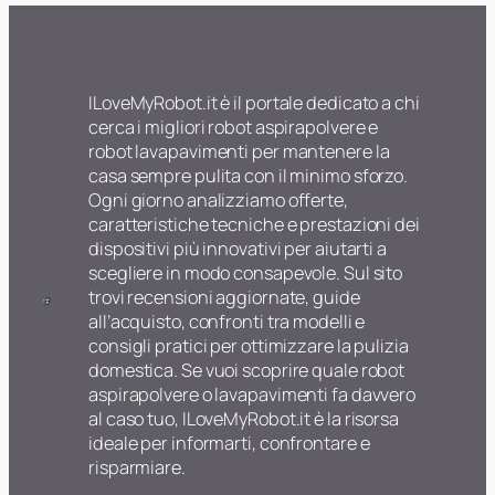
ILoveMyRobot.it è il portale dedicato a chi
cerca i migliori robot aspirapolvere e
robot lavapavimenti per mantenere la
casa sempre pulita con il minimo sforzo.
Ogni giorno analizziamo offerte,
caratteristiche tecniche e prestazioni dei
dispositivi più innovativi per aiutarti a
scegliere in modo consapevole. Sul sito
trovi recensioni aggiornate, guide
all’acquisto, confronti tra modelli e
consigli pratici per ottimizzare la pulizia
domestica. Se vuoi scoprire quale robot
aspirapolvere o lavapavimenti fa davvero
al caso tuo, ILoveMyRobot.it è la risorsa
ideale per informarti, confrontare e
risparmiare.