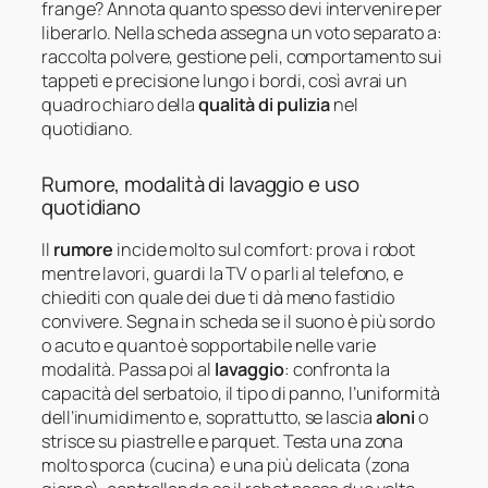
frange? Annota quanto spesso devi intervenire per
liberarlo. Nella scheda assegna un voto separato a:
raccolta polvere, gestione peli, comportamento sui
tappeti e precisione lungo i bordi, così avrai un
quadro chiaro della
qualità di pulizia
nel
quotidiano.
Rumore, modalità di lavaggio e uso
quotidiano
Il
rumore
incide molto sul comfort: prova i robot
mentre lavori, guardi la TV o parli al telefono, e
chiediti con quale dei due ti dà meno fastidio
convivere. Segna in scheda se il suono è più sordo
o acuto e quanto è sopportabile nelle varie
modalità. Passa poi al
lavaggio
: confronta la
capacità del serbatoio, il tipo di panno, l’uniformità
dell’inumidimento e, soprattutto, se lascia
aloni
o
strisce su piastrelle e parquet. Testa una zona
molto sporca (cucina) e una più delicata (zona