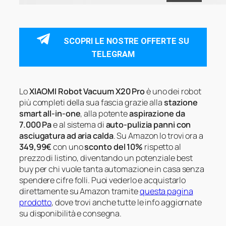
SCOPRI LE NOSTRE OFFERTE SU
TELEGRAM
Lo
XIAOMI Robot Vacuum X20 Pro
è uno dei robot
più completi della sua fascia grazie alla
stazione
smart all-in-one
, alla potente
aspirazione da
7.000 Pa
e al sistema di
auto-pulizia panni con
asciugatura ad aria calda
. Su Amazon lo trovi ora a
349,99€
con uno
sconto del 10%
rispetto al
prezzo di listino, diventando un potenziale best
buy per chi vuole tanta automazione in casa senza
spendere cifre folli. Puoi vederlo e acquistarlo
direttamente su Amazon tramite
questa pagina
prodotto
, dove trovi anche tutte le info aggiornate
su disponibilità e consegna.