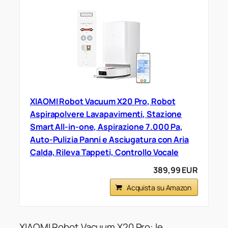
XIAOMI Robot Vacuum X20 Pro, Robot
Aspirapolvere Lavapavimenti, Stazione
Smart All-in-one, Aspirazione 7.000 Pa,
Auto-Pulizia Panni e Asciugatura con Aria
Calda, Rileva Tappeti, Controllo Vocale
389,99 EUR
Acquista su Amazon
XIAOMI Robot Vacuum X20 Pro: le