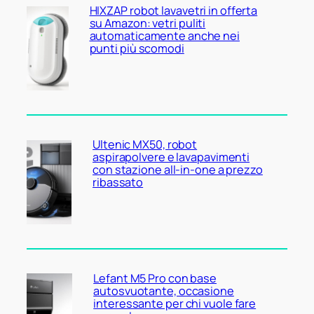
HIXZAP robot lavavetri in offerta
su Amazon: vetri puliti
automaticamente anche nei
punti più scomodi
Ultenic MX50, robot
aspirapolvere e lavapavimenti
con stazione all-in-one a prezzo
ribassato
Lefant M5 Pro con base
autosvuotante, occasione
interessante per chi vuole fare