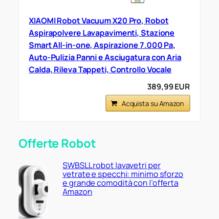
XIAOMI Robot Vacuum X20 Pro, Robot
Aspirapolvere Lavapavimenti, Stazione
Smart All-in-one, Aspirazione 7.000 Pa,
Auto-Pulizia Panni e Asciugatura con Aria
Calda, Rileva Tappeti, Controllo Vocale
389,99 EUR
Acquista su Amazon
Offerte Robot
SWBSLL robot lavavetri per
vetrate e specchi: minimo sforzo
e grande comodità con l’offerta
Amazon