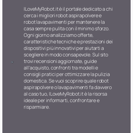
ILoveMyRobot.it è il portale dedicato a chi
cerca i migliori robot aspirapolvere e
robot lavapavimenti per mantenere la
casa sempre pulita con il minimo sforzo.
Ogni giorno analizziamo offerte,
caratteristiche tecniche e prestazioni dei
dispositivi più innovativi per aiutarti a
scegliere in modo consapevole. Sul sito
trovi recensioni aggiornate, guide
all’acquisto, confronti tra modelli e
consigli pratici per ottimizzare la pulizia
domestica. Se vuoi scoprire quale robot
aspirapolvere o lavapavimenti fa davvero
al caso tuo, ILoveMyRobot.it è la risorsa
ideale per informarti, confrontare e
risparmiare.