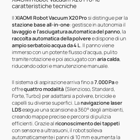
caratteristiche tecniche
Il
XIAOMI Robot Vacuum X20 Pro
si distingue per la
stazione base all-in-one
: gestisce in autonomia il
lavaggio e l’asciugatura automatica del panno
, la
raccolta automatica della polvere
e dispone di un
ampio serbatoio acqua da 4 L
. Il panno viene
immerso con un potente flusso d’acqua, pulito
tramite rotazione e poi asciugato con
aria calda
,
riducendo odori e manutenzione manuale.
Il sistema di aspirazione arriva fino a
7.000 Pa
e
offre
quattro modalità
(Silenzioso, Standard,
Forte, Turbo) per adattarsi a polvere, briciole e
capelli su diverse superfici. La
navigazione laser
LDS
esegue una scansione a 360° degli ambienti,
creando mappe precise e percorsi di pulizia
efficienti. Grazie al
riconoscimento dei tappeti
con sensore a ultrasuoni, il robot solleva
automaticamente i panni di 10 mm e aumenta la