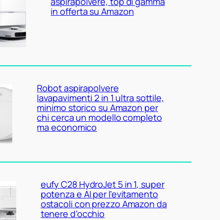
aspirapolvere, top di gamma
in offerta su Amazon
Robot aspirapolvere
lavapavimenti 2 in 1 ultra sottile,
minimo storico su Amazon per
chi cerca un modello completo
ma economico
eufy C28 HydroJet 5 in 1, super
potenza e AI per l’evitamento
ostacoli con prezzo Amazon da
tenere d’occhio