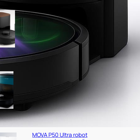
SwitchBot K11+ robot
aspirapolvere e
lavapavimenti, minimo
storico su Amazon
Cecotec Conga X50 X-Treme,
robot con base autovuotante
a prezzo super su Amazon
MOVA P50 Ultra robot