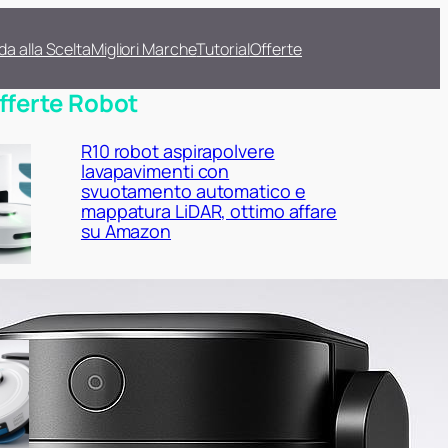
da alla Scelta
Migliori Marche
Tutorial
Offerte
fferte Robot
R10 robot aspirapolvere
lavapavimenti con
svuotamento automatico e
mappatura LiDAR, ottimo affare
su Amazon
Lefant M2 Plus con stazione di
raccolta automatica: robot
aspirapolvere lavapavimenti 2 in
1 da prendere ora su Amazon