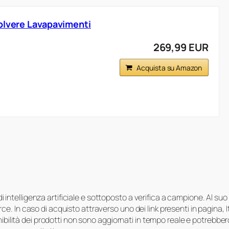
olvere Lavapavimenti
269,99 EUR
Acquista su Amazon
i di intelligenza artificiale e sottoposto a verifica a campione. Al 
e. In caso di acquisto attraverso uno dei link presenti in pagina,
onibilità dei prodotti non sono aggiornati in tempo reale e potrebb