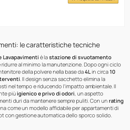
enti: le caratteristiche tecniche
re Lavapavimenti
è la
stazione di svuotamento
e ridurre al minimo la manutenzione. Dopo ogni ciclo
ntenitore della polvere nella base da
4L
in circa
10
nterventi
. Il design senza sacchetto elimina la
sti nel tempo e riducendo l’impatto ambientale. Il
nte più
igienico e privo di odori
, un aspetto
imenti duri da mantenere sempre puliti. Con un
rating
iona come un modello affidabile per appartamenti di
bot con gestione automatica dello sporco solido.