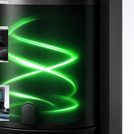
Lefant M5 MAX, robot
aspirapolvere lavapavimenti
con rullo riscaldato e base
autopulente: occasione da
cogliere su Amazon
Lefant M210 PRO OMNI, robot
aspirapolvere lavapavimenti
completo con base
multifunzione in offerta su
Amazon