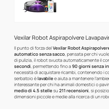
Vexilar Robot Aspirapolvere Lavapavim
Il punto di forza del
Vexilar Robot Aspirapolve
automatico senza sacco
, pensata per chi vuol
di pulizia, il robot svuota automaticamente il co
secondi
, permettendo fino a
90 giorni senza i
necessità di acquistare ricambi, contenendo i co
serbatoio è
lavabile
e aiuta a mantenere l’ambie
interessante per chi ha animali domestici o pav
medio di 4.5 stelle
su
211 recensioni
, si posiz
dimensioni piccole e medie alla ricerca di un ro