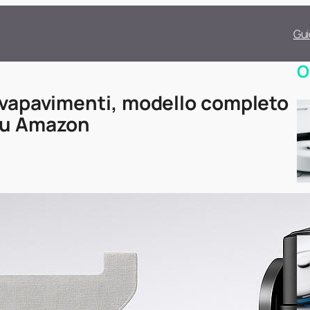
Gui
O
lavapavimenti, modello completo
 su Amazon