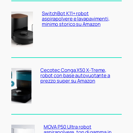
SwitchBot K11+ robot
aspirapolvere e lavapavimenti,
minimo storico su Amazon
Cecotec Conga X50 X-Treme,
robot con base autovuotante a
prezzo super su Amazon
MOVA P50 Ultra robot
aspirapolvere, top di gamma in