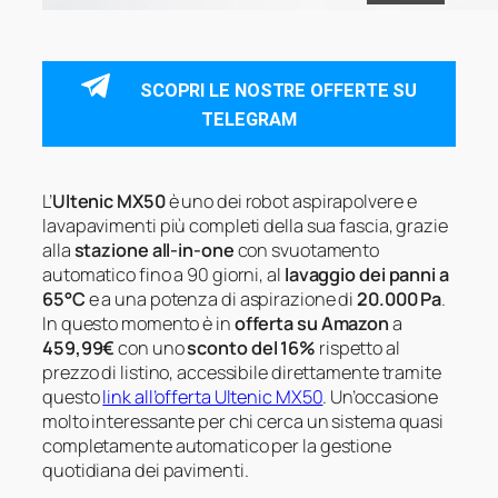
SCOPRI LE NOSTRE OFFERTE SU
TELEGRAM
L’
Ultenic MX50
è uno dei robot aspirapolvere e
lavapavimenti più completi della sua fascia, grazie
alla
stazione all-in-one
con svuotamento
automatico fino a 90 giorni, al
lavaggio dei panni a
65°C
e a una potenza di aspirazione di
20.000 Pa
.
In questo momento è in
offerta su Amazon
a
459,99€
con uno
sconto del 16%
rispetto al
prezzo di listino, accessibile direttamente tramite
questo
link all’offerta Ultenic MX50
. Un’occasione
molto interessante per chi cerca un sistema quasi
completamente automatico per la gestione
quotidiana dei pavimenti.