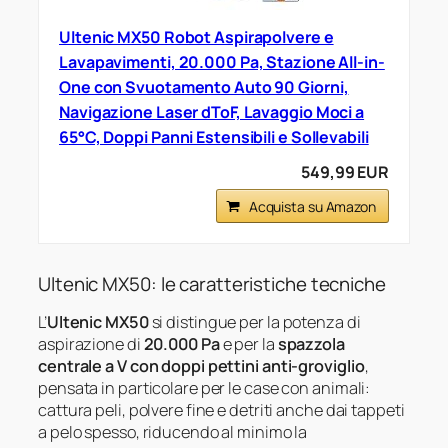
Ultenic MX50 Robot Aspirapolvere e
Lavapavimenti, 20.000 Pa, Stazione All-in-
One con Svuotamento Auto 90 Giorni,
Navigazione Laser dToF, Lavaggio Moci a
65°C, Doppi Panni Estensibili e Sollevabili
549,99 EUR
Acquista su Amazon
Ultenic MX50: le caratteristiche tecniche
L’
Ultenic MX50
si distingue per la potenza di
aspirazione di
20.000 Pa
e per la
spazzola
centrale a V con doppi pettini anti-groviglio
,
pensata in particolare per le case con animali:
cattura peli, polvere fine e detriti anche dai tappeti
a pelo spesso, riducendo al minimo la