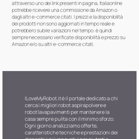
attraverso uno dei link presenti in pagina, Italiaonline
potrebbe ricevere una commissione da Amazon o
dagli altri e-commerce citati. I prezzi e la disponibilità
dei prodotti non sono aggiornati in tempo reale e
potrebbero subire variazioni nel tempo: è quindi
sempre necessario verificate disponibilità e prezzo su
Amazon e/o su altri e-commerce citati.
ILoveMyRobot.it è il portale dedicato a chi
cerca i migliori robot aspirapolvere e
robot lavapavimenti per mantenere la
casa sempre pulita con il minimo sforzo.
Ogni giorno analizziamo offerte,
caratteristiche tecniche e prestazioni dei