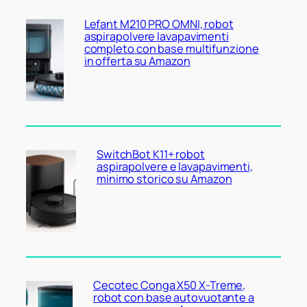
Lefant M210 PRO OMNI, robot
aspirapolvere lavapavimenti
completo con base multifunzione
in offerta su Amazon
SwitchBot K11+ robot
aspirapolvere e lavapavimenti,
minimo storico su Amazon
Cecotec Conga X50 X-Treme,
robot con base autovuotante a