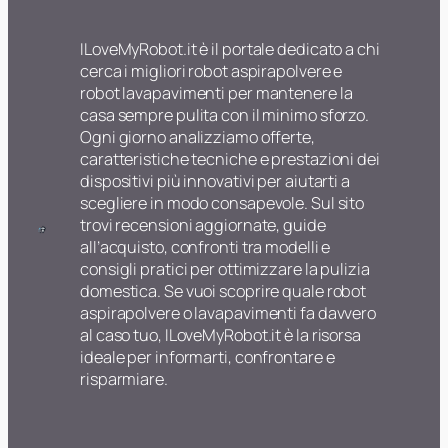
ILoveMyRobot.it è il portale dedicato a chi
cerca i migliori robot aspirapolvere e
robot lavapavimenti per mantenere la
casa sempre pulita con il minimo sforzo.
Ogni giorno analizziamo offerte,
caratteristiche tecniche e prestazioni dei
dispositivi più innovativi per aiutarti a
scegliere in modo consapevole. Sul sito
trovi recensioni aggiornate, guide
all’acquisto, confronti tra modelli e
consigli pratici per ottimizzare la pulizia
domestica. Se vuoi scoprire quale robot
aspirapolvere o lavapavimenti fa davvero
al caso tuo, ILoveMyRobot.it è la risorsa
ideale per informarti, confrontare e
risparmiare.