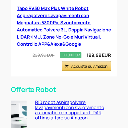
Tapo RV30 Max Plus White Robot
Aspirapolvere Lavapavimenti con
Mappatura 5300Pa, Svuotamento
Automatico Polvere 3L, Doppia Navigazione
LiDAR+IMU, Zone No-Go e Muri Virtuali,
Controllo APP&Alexa&Google
199,99 EUR
299,99 EUR
−100,00 EUR
Acquista su Amazon
Offerte Robot
R10 robot aspirapolvere
lavapavimenti con svuotamento
automatico e mappatura LiDAR,
ottimo affare su Amazon