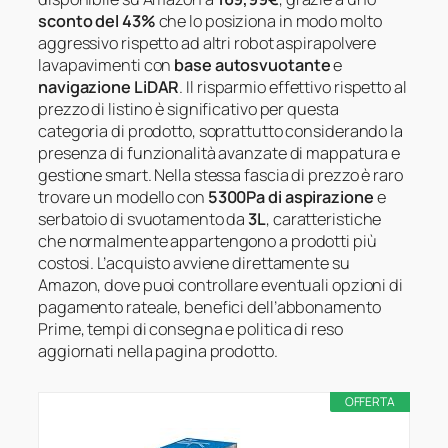
sconto del 43%
che lo posiziona in modo molto
aggressivo rispetto ad altri robot aspirapolvere
lavapavimenti con
base autosvuotante
e
navigazione LiDAR
. Il risparmio effettivo rispetto al
prezzo di listino è significativo per questa
categoria di prodotto, soprattutto considerando la
presenza di funzionalità avanzate di mappatura e
gestione smart. Nella stessa fascia di prezzo è raro
trovare un modello con
5300Pa di aspirazione
e
serbatoio di svuotamento da
3L
, caratteristiche
che normalmente appartengono a prodotti più
costosi. L’acquisto avviene direttamente su
Amazon, dove puoi controllare eventuali opzioni di
pagamento rateale, benefici dell’abbonamento
Prime, tempi di consegna e politica di reso
aggiornati nella pagina prodotto.
OFFERTA