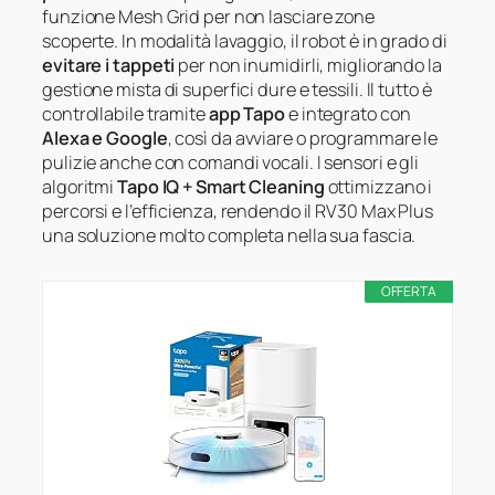
funzione Mesh Grid per non lasciare zone
scoperte. In modalità lavaggio, il robot è in grado di
evitare i tappeti
per non inumidirli, migliorando la
gestione mista di superfici dure e tessili. Il tutto è
controllabile tramite
app Tapo
e integrato con
Alexa e Google
, così da avviare o programmare le
pulizie anche con comandi vocali. I sensori e gli
algoritmi
Tapo IQ + Smart Cleaning
ottimizzano i
percorsi e l’efficienza, rendendo il RV30 Max Plus
una soluzione molto completa nella sua fascia.
OFFERTA