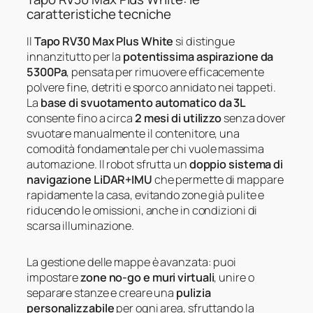
caratteristiche tecniche
Il
Tapo RV30 Max Plus White
si distingue
innanzitutto per la
potentissima aspirazione da
5300Pa
, pensata per rimuovere efficacemente
polvere fine, detriti e sporco annidato nei tappeti.
La
base di svuotamento automatico da 3L
consente fino a circa
2 mesi di utilizzo
senza dover
svuotare manualmente il contenitore, una
comodità fondamentale per chi vuole massima
automazione. Il robot sfrutta un
doppio sistema di
navigazione LiDAR+IMU
che permette di mappare
rapidamente la casa, evitando zone già pulite e
riducendo le omissioni, anche in condizioni di
scarsa illuminazione.
La gestione delle mappe è avanzata: puoi
impostare
zone no-go e muri virtuali
, unire o
separare stanze e creare una
pulizia
personalizzabile
per ogni area, sfruttando la