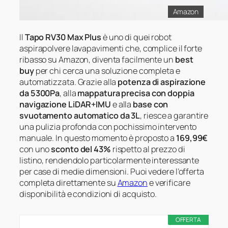
Amazon
Il
Tapo RV30 Max Plus
è uno di quei robot
aspirapolvere lavapavimenti che, complice il forte
ribasso su Amazon, diventa facilmente un
best
buy
per chi cerca una soluzione completa e
automatizzata. Grazie alla
potenza di aspirazione
da 5300Pa
, alla
mappatura precisa con doppia
navigazione LiDAR+IMU
e alla
base con
svuotamento automatico da 3L
, riesce a garantire
una pulizia profonda con pochissimo intervento
manuale. In questo momento è proposto a
169,99€
con uno
sconto del 43%
rispetto al prezzo di
listino, rendendolo particolarmente interessante
per case di medie dimensioni. Puoi vedere l’offerta
completa direttamente su
Amazon
e verificare
disponibilità e condizioni di acquisto.
OFFERTA