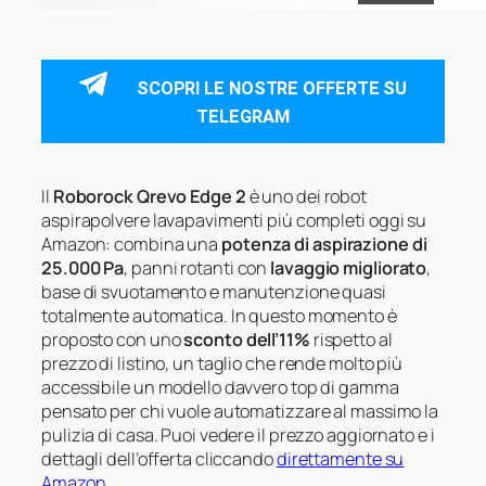
SCOPRI LE NOSTRE OFFERTE SU
TELEGRAM
Il
Roborock Qrevo Edge 2
è uno dei robot
aspirapolvere lavapavimenti più completi oggi su
Amazon: combina una
potenza di aspirazione di
25.000 Pa
, panni rotanti con
lavaggio migliorato
,
base di svuotamento e manutenzione quasi
totalmente automatica. In questo momento è
proposto con uno
sconto dell’11%
rispetto al
prezzo di listino, un taglio che rende molto più
accessibile un modello davvero top di gamma
pensato per chi vuole automatizzare al massimo la
pulizia di casa. Puoi vedere il prezzo aggiornato e i
dettagli dell’offerta cliccando
direttamente su
Amazon
.