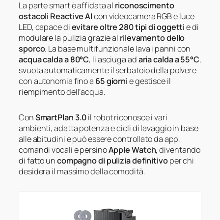
La parte smart è affidata al
riconoscimento
ostacoli Reactive AI
con videocamera RGB e luce
LED, capace di
evitare oltre 280 tipi di oggetti
e di
modulare la pulizia grazie al
rilevamento dello
sporco
. La base multifunzionale lava i panni con
acqua calda a 80°C
, li asciuga ad
aria calda a 55°C
,
svuota automaticamente il serbatoio della polvere
con autonomia fino a
65 giorni
e gestisce il
riempimento dell’acqua.
Con
SmartPlan 3.0
il robot riconosce i vari
ambienti, adatta potenza e cicli di lavaggio in base
alle abitudini e può essere controllato da app,
comandi vocali e persino
Apple Watch
, diventando
di fatto un
compagno di pulizia definitivo
per chi
desidera il massimo della comodità.