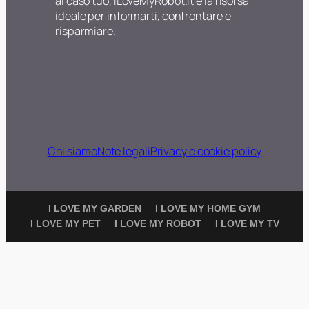
al caso tuo, ILoveMyRobot.it è la risorsa
ideale per informarti, confrontare e
risparmiare.
Chi siamo
Note legali
Privacy e cookie policy
I LOVE MY GARDEN
I LOVE MY HOME GYM
I LOVE MY PET
I LOVE MY ROBOT
I LOVE MY TV