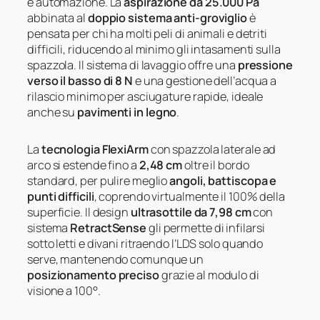
e automazione. La
aspirazione da 25.000 Pa
abbinata al
doppio sistema anti-groviglio
è
pensata per chi ha molti peli di animali e detriti
difficili, riducendo al minimo gli intasamenti sulla
spazzola. Il sistema di lavaggio offre una
pressione
verso il basso di 8 N
e una gestione dell’acqua a
rilascio minimo per asciugature rapide, ideale
anche su
pavimenti in legno
.
La
tecnologia FlexiArm
con spazzola laterale ad
arco si estende fino a
2,48 cm
oltre il bordo
standard, per pulire meglio
angoli, battiscopa e
punti difficili
, coprendo virtualmente il 100% della
superficie. Il design
ultrasottile da 7,98 cm
con
sistema
RetractSense
gli permette di infilarsi
sotto letti e divani ritraendo l’LDS solo quando
serve, mantenendo comunque un
posizionamento preciso
grazie al modulo di
visione a 100°.