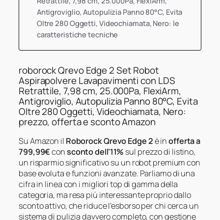
Retrattile, 7,98 cm, 25.000Pa, FlexiArm,
Antigroviglio, Autopulizia Panno 80°C, Evita
Oltre 280 Oggetti, Videochiamata, Nero: le
caratteristiche tecniche
roborock Qrevo Edge 2 Set Robot
Aspirapolvere Lavapavimenti con LDS
Retrattile, 7,98 cm, 25.000Pa, FlexiArm,
Antigroviglio, Autopulizia Panno 80°C, Evita
Oltre 280 Oggetti, Videochiamata, Nero:
prezzo, offerta e sconto Amazon
Su Amazon il
Roborock Qrevo Edge 2
è in
offerta a
799,99€
con
sconto dell’11%
sul prezzo di listino,
un risparmio significativo su un robot premium con
base evoluta e funzioni avanzate. Parliamo di una
cifra in linea con i migliori top di gamma della
categoria, ma resa più interessante proprio dallo
sconto attivo, che riduce l’esborso per chi cerca un
sistema di pulizia davvero completo, con gestione