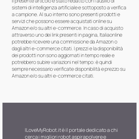
Il presente articolo è stato redatto con l’ausilio di
sistemi di intelligenza artificiale e sottoposto a verifica
a campione. Al suo interno sono presenti prodotti e
servizi che possono essere acquistati online su
Amazon e/o su altri e-commerce. In caso di acquisto
attraverso uno dei link presenti in pagina, Italiaonline
potrebbe ricevere una commissione da Amazon o
dagli altri e-commerce citati. I prezzi e la disponibilità
dei prodotti non sono aggiornati in tempo reale e
potrebbero subire variazioni nel tempo: è quindi
sempre necessario verificate disponibilità e prezzo su
Amazon e/o su altri e-commerce citati.
ILoveMyRobot.it è il portale dedicato a chi
cerca i migliori robot aspirapolvere e