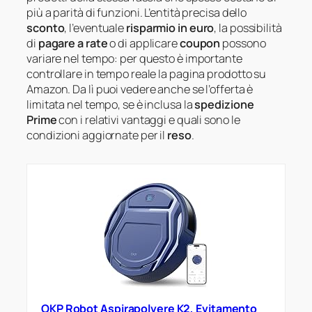
più a parità di funzioni. L’entità precisa dello
sconto
, l’eventuale
risparmio in euro
, la possibilità
di
pagare a rate
o di applicare
coupon
possono
variare nel tempo: per questo è importante
controllare in tempo reale la pagina prodotto su
Amazon. Da lì puoi vedere anche se l’offerta è
limitata nel tempo, se è inclusa la
spedizione
Prime
con i relativi vantaggi e quali sono le
condizioni aggiornate per il
reso
.
OKP Robot Aspirapolvere K2, Evitamento