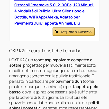
Ostacoli Freemove 3.0, 2100Pa, 120 Minuti,
4 Modalità di Pulizia, Ultra Silenzioso e
Sottile, WiFi/App/Alexa, Adatto per
Pavimenti Duri/Tappeti/Animali, Blu
Acquista su Amazon
OKP K2: le caratteristiche tecniche
L’
OKP K2
è un
robot aspirapolvere compatto e
sottile
, progettato per muoversi facilmente sotto
mobili e letti, così da raggiungere aree che spesso
rimangono sporche con la pulizia tradizionale. È
pensato in particolare per
pavimenti duri
(come
piastrelle, parquet e laminato) e per
tappeti a pelo
basso
, dove l’aspirazione essenziale è sufficiente
per la polvere di tutti i giorni. La struttura e le
spazzole sono adatte anche alla raccolta dei
peli di
animali domestici
, caratteristica interessante per