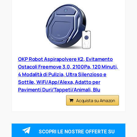
OKP Robot Aspirapolvere K2, Evitamento
Ostacoli Freemove 3.0, 2100Pa, 120 Minuti,
4 Modalità di Pulizia, Ultra Silenzioso e
Sottile, WiFi/App/Alexa, Adatto per
Pavimenti Duri/Tappeti/Animali, Blu
Acquista su Amazon
SCOPRI LE NOSTRE OFFERTE SU