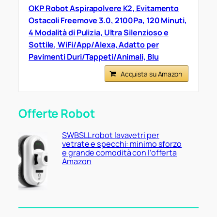
OKP Robot Aspirapolvere K2, Evitamento
Ostacoli Freemove 3.0, 2100Pa, 120 Minuti,
4 Modalità di Pulizia, Ultra Silenzioso e
Sottile, WiFi/App/Alexa, Adatto per
Pavimenti Duri/Tappeti/Animali, Blu
Acquista su Amazon
Offerte Robot
SWBSLL robot lavavetri per
vetrate e specchi: minimo sforzo
e grande comodità con l’offerta
Amazon