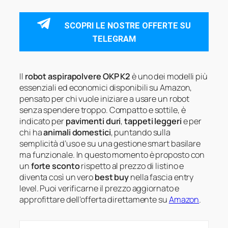
SCOPRI LE NOSTRE OFFERTE SU
TELEGRAM
Il
robot aspirapolvere OKP K2
è uno dei modelli più
essenziali ed economici disponibili su Amazon,
pensato per chi vuole iniziare a usare un robot
senza spendere troppo. Compatto e sottile, è
indicato per
pavimenti duri
,
tappeti leggeri
e per
chi ha
animali domestici
, puntando sulla
semplicità d’uso e su una gestione smart basilare
ma funzionale. In questo momento è proposto con
un
forte sconto
rispetto al prezzo di listino e
diventa così un vero
best buy
nella fascia entry
level. Puoi verificarne il prezzo aggiornato e
approfittare dell’offerta direttamente su
Amazon
.