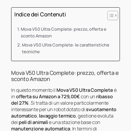
Indice dei Contenuti
Mova V50 Ultra Complete: prezzo, offerta e
sconto Amazon
Mova V50 Ultra Complete: le caratteristiche
tecniche
Mova V50 Ultra Complete: prezzo, offerta e
sconto Amazon
In questo momento il
Mova V50 Ultra Complete
è
in
offerta su Amazon a 729,00€
con un
ribasso
del 27%
. Si tratta di un valore particolarmente
interessante per un robot dotato di
svuotamento
automatico
,
lavaggio termico
, gestione evoluta
dei
peli di animali
e una stazione base con
manutenzione automatica
. In termini di