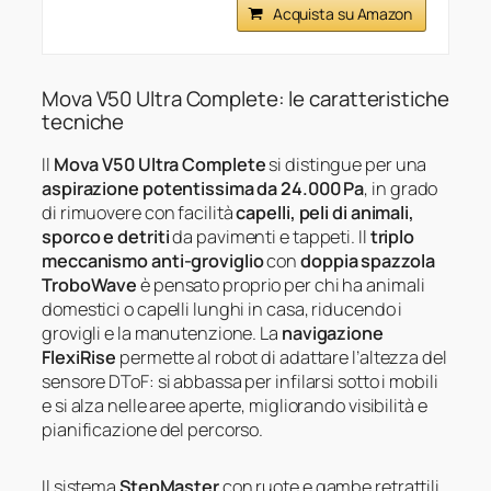
Acquista su Amazon
Mova V50 Ultra Complete: le caratteristiche
tecniche
Il
Mova V50 Ultra Complete
si distingue per una
aspirazione potentissima da 24.000 Pa
, in grado
di rimuovere con facilità
capelli, peli di animali,
sporco e detriti
da pavimenti e tappeti. Il
triplo
meccanismo anti-groviglio
con
doppia spazzola
TroboWave
è pensato proprio per chi ha animali
domestici o capelli lunghi in casa, riducendo i
grovigli e la manutenzione. La
navigazione
FlexiRise
permette al robot di adattare l’altezza del
sensore DToF: si abbassa per infilarsi sotto i mobili
e si alza nelle aree aperte, migliorando visibilità e
pianificazione del percorso.
Il sistema
StepMaster
con ruote e gambe retrattili