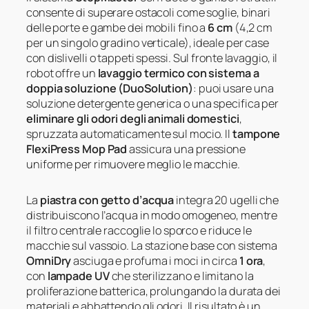
consente di superare ostacoli come soglie, binari
delle porte e gambe dei mobili fino a
6 cm
(4,2 cm
per un singolo gradino verticale), ideale per case
con dislivelli o tappeti spessi. Sul fronte lavaggio, il
robot offre un
lavaggio termico con sistema a
doppia soluzione (DuoSolution)
: puoi usare una
soluzione detergente generica o una specifica per
eliminare gli odori degli animali domestici
,
spruzzata automaticamente sul mocio. Il
tampone
FlexiPress Mop Pad
assicura una pressione
uniforme per rimuovere meglio le macchie.
La
piastra con getto d’acqua
integra 20 ugelli che
distribuiscono l’acqua in modo omogeneo, mentre
il filtro centrale raccoglie lo sporco e riduce le
macchie sul vassoio. La stazione base con sistema
OmniDry
asciuga e profuma i moci in circa
1 ora
,
con
lampade UV
che sterilizzano e limitano la
proliferazione batterica, prolungando la durata dei
materiali e abbattendo gli odori. Il risultato è un