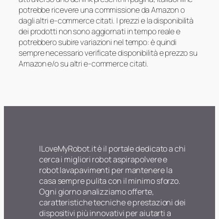
potrebbe ricevere una commissione da Amazon o
dagli altri e-commerce citati. I prezzi e la disponibilità
dei prodotti non sono aggiornati in tempo reale e
potrebbero subire variazioni nel tempo: è quindi
sempre necessario verificate disponibilità e prezzo su
Amazon e/o su altri e-commerce citati.
ILoveMyRobot.it è il portale dedicato a chi
cerca i migliori robot aspirapolvere e
robot lavapavimenti per mantenere la
casa sempre pulita con il minimo sforzo.
Ogni giorno analizziamo offerte,
caratteristiche tecniche e prestazioni dei
dispositivi più innovativi per aiutarti a