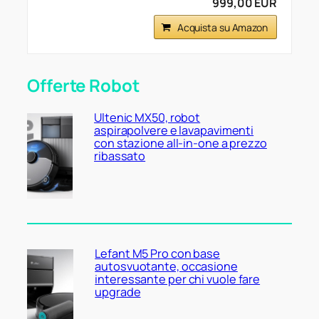
999,00 EUR
Acquista su Amazon
Offerte Robot
Ultenic MX50, robot
aspirapolvere e lavapavimenti
con stazione all-in-one a prezzo
ribassato
Lefant M5 Pro con base
autosvuotante, occasione
interessante per chi vuole fare
upgrade