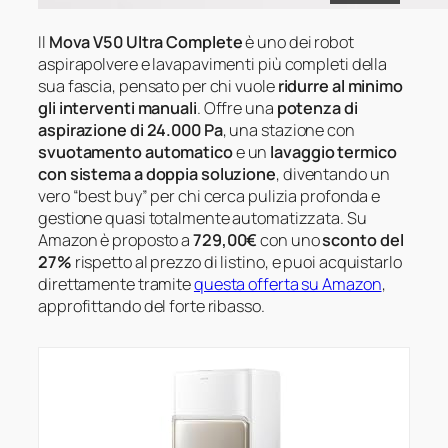
Il
Mova V50 Ultra Complete
è uno dei robot
aspirapolvere e lavapavimenti più completi della
sua fascia, pensato per chi vuole
ridurre al minimo
gli interventi manuali
. Offre una
potenza di
aspirazione di 24.000 Pa
, una stazione con
svuotamento automatico
e un
lavaggio termico
con sistema a doppia soluzione
, diventando un
vero “best buy” per chi cerca pulizia profonda e
gestione quasi totalmente automatizzata. Su
Amazon è proposto a
729,00€
con uno
sconto del
27%
rispetto al prezzo di listino, e puoi acquistarlo
direttamente tramite
questa offerta su Amazon
,
approfittando del forte ribasso.