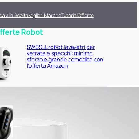
da alla Scelta
Migliori Marche
Tutorial
Offerte
fferte Robot
SWBSLL robot lavavetri per
vetrate e specchi: minimo
sforzo e grande comodità con
l’offerta Amazon
W23D robot lavavetri
elettrico: finestroni e
portefinestre più puliti con lo
sconto Amazon