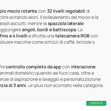
pio mocio rotante
con
32 livelli regolabili
di
climi evitando aloni. Il sollevamento del mocio e la
ssili asciutti, mentre la
spazzola laterale
raggiungere
angoli, bordi e battiscopa
. La
no a 4 livelli
e sfrutta una
telecamera RGB
con
iduare macchie come schizzi di caffè, briciole o
fre
controllo completo da app
con
interazione
 animali domestici quando sei fuori casa, oltre a
enze di aspirazione e lavaggio e personalizzazione
zia di 3 anni
, un plus non scontato nella categoria.
OFFERTA