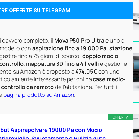
TRE OFFERTE SU TELEGRAM
i davvero completo, il
Mova P50 Pro Ultra
è uno di
n modello con
aspirazione fino a 19.000 Pa
,
stazione
estire fino a 75 giorni di sporco,
doppio mocio
controllo
,
mappatura 3D fino a 4 livelli
e gestione
omento su Amazon è proposto a
474,05€
con uno
articolarmente interessante per chi ha
case medio-
e
controllo da remoto
dell’abitazione. Per tutti i
la
pagina prodotto su Amazon
.
OFFERTA
obot Aspirapolvere 19000 Pa con Mocio
ntigroviglio, Svuotamento e Pulizia Auto,