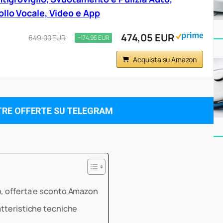
ollo Vocale, Video e App
474,05 EUR
649,00 EUR
−174,95 EUR
Acquista su Amazon
TRE OFFERTE SU TELEGRAM
o, offerta e sconto Amazon
atteristiche tecniche