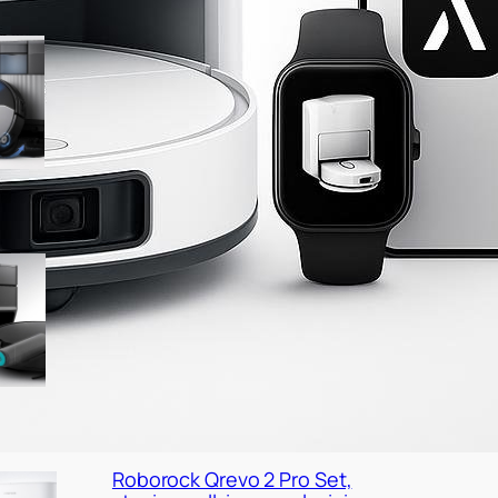
Ultenic MX50, robot
aspirapolvere e lavapavimenti
con stazione all-in-one a
prezzo ribassato
Lefant M5 Pro con base
autosvuotante, occasione
interessante per chi vuole
fare upgrade
Roborock Qrevo 2 Pro Set,