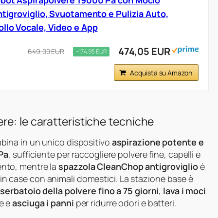
obot Aspirapolvere 19000 Pa con Mocio
ntigroviglio, Svuotamento e Pulizia Auto,
ollo Vocale, Video e App
474,05 EUR
649,00 EUR
−174,95 EUR
Acquista su Amazon
re: le caratteristiche tecniche
ina in un unico dispositivo
aspirazione potente e
Pa
, sufficiente per raccogliere polvere fine, capelli e
mento, mentre la
spazzola CleanChop antigroviglio
è
e in case con animali domestici. La stazione base è
erbatoio della polvere fino a 75 giorni
,
lava i moci
e e
asciuga i panni
per ridurre odori e batteri.