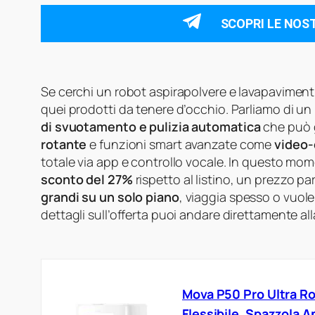
SCOPRI LE NOS
Se cerchi un robot aspirapolvere e lavapaviment
quei prodotti da tenere d’occhio. Parliamo di u
di svuotamento e pulizia automatica
che può g
rotante
e funzioni smart avanzate come
video-
totale via app e controllo vocale. In questo m
sconto del 27%
rispetto al listino, un prezzo p
grandi su un solo piano
, viaggia spesso o vuol
dettagli sull’offerta puoi andare direttamente al
Mova P50 Pro Ultra R
Flessibile, Spazzola A