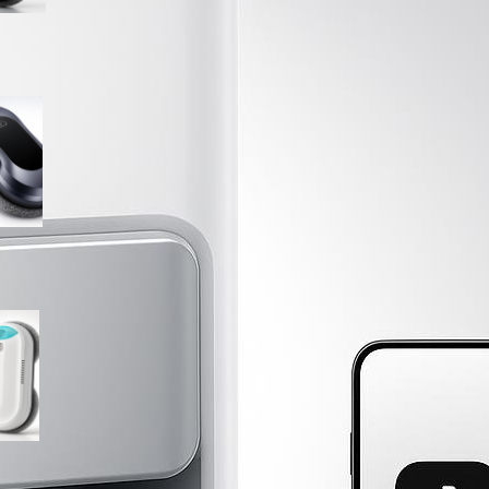
Robot lavavetri W22D su
Amazon: soluzione
automatica per finestre e
vetrate sempre in ordine
HIXZAP robot lavavetri in
offerta su Amazon: vetri puliti
automaticamente anche nei
punti più scomodi