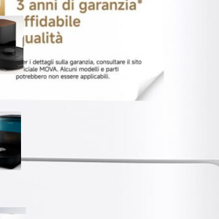
SwitchBot K11+ robot
aspirapolvere e
lavapavimenti, minimo
storico su Amazon
Cecotec Conga X50 X-Treme,
robot con base autovuotante
a prezzo super su Amazon
MOVA P50 Ultra robot