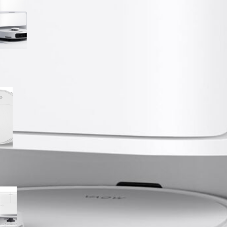
aspirapolvere, top di gamma
in offerta su Amazon
Robot aspirapolvere
lavapavimenti 2 in 1 ultra sottile,
minimo storico su Amazon per
chi cerca un modello completo
ma economico
eufy C28 HydroJet 5 in 1, super
potenza e AI per l’evitamento
ostacoli con prezzo Amazon da
tenere d’occhio