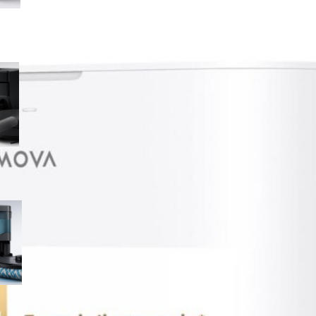
Lefant M5 MAX, robot
aspirapolvere lavapavimenti
con rullo riscaldato e base
autopulente: occasione da
cogliere su Amazon
Lefant M210 PRO OMNI, robot
aspirapolvere lavapavimenti
completo con base
multifunzione in offerta su
Amazon