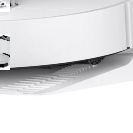
Lefant M210 PLUS in offerta su
Amazon, robot compatto con
base di raccolta a prezzo
molto interessante