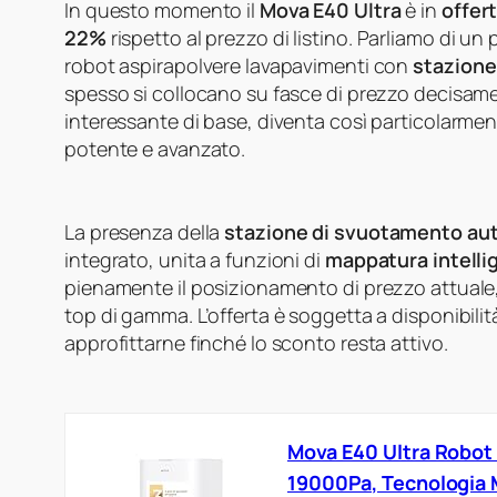
In questo momento il
Mova E40 Ultra
è in
offer
22%
rispetto al prezzo di listino. Parliamo di u
robot aspirapolvere lavapavimenti con
stazione
spesso si collocano su fasce di prezzo decisamen
interessante di base, diventa così particolarme
potente e avanzato.
La presenza della
stazione di svuotamento au
integrato, unita a funzioni di
mappatura intelli
pienamente il posizionamento di prezzo attuale, 
top di gamma. L’offerta è soggetta a disponibili
approfittarne finché lo sconto resta attivo.
Mova E40 Ultra Robot
19000Pa, Tecnologia 