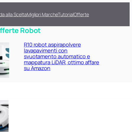
da alla Scelta
Migliori Marche
Tutorial
Offerte
fferte Robot
R10 robot aspirapolvere
lavapavimenti con
svuotamento automatico e
mappatura LiDAR, ottimo affare
su Amazon
Lefant M2 Plus con stazione di
raccolta automatica: robot
aspirapolvere lavapavimenti 2 in
1 da prendere ora su Amazon