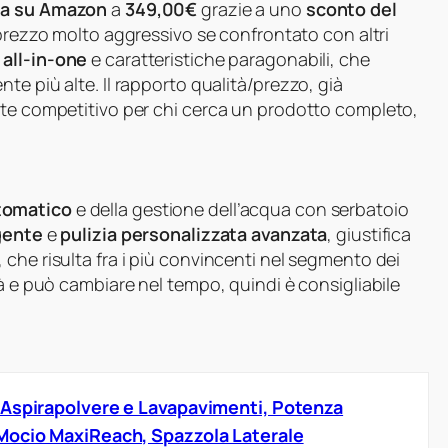
ta su Amazon
a
349,00€
grazie a uno
sconto del
n prezzo molto aggressivo se confrontato con altri
 all-in-one
e caratteristiche paragonabili, che
te più alte. Il rapporto qualità/prezzo, già
nte competitivo per chi cerca un prodotto completo,
tomatico
e della gestione dell’acqua con serbatoio
gente
e
pulizia personalizzata avanzata
, giustifica
che risulta fra i più convincenti nel segmento dei
tà e può cambiare nel tempo, quindi è consigliabile
 Aspirapolvere e Lavapavimenti, Potenza
Mocio MaxiReach, Spazzola Laterale