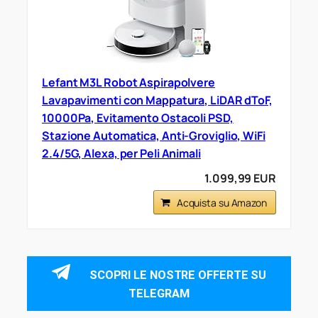
Lefant M3L Robot Aspirapolvere
Lavapavimenti con Mappatura, LiDAR dToF,
10000Pa, Evitamento Ostacoli PSD,
Stazione Automatica, Anti-Groviglio, WiFi
2.4/5G, Alexa, per Peli Animali
1.099,99 EUR
Acquista su Amazon
SCOPRI LE NOSTRE OFFERTE SU
TELEGRAM