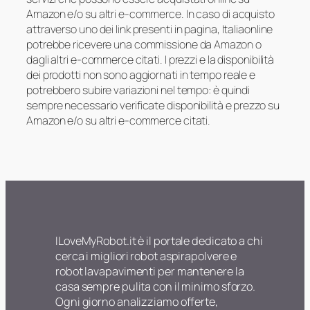
Amazon e/o su altri e-commerce. In caso di acquisto
attraverso uno dei link presenti in pagina, Italiaonline
potrebbe ricevere una commissione da Amazon o
dagli altri e-commerce citati. I prezzi e la disponibilità
dei prodotti non sono aggiornati in tempo reale e
potrebbero subire variazioni nel tempo: è quindi
sempre necessario verificate disponibilità e prezzo su
Amazon e/o su altri e-commerce citati.
ILoveMyRobot.it è il portale dedicato a chi
cerca i migliori robot aspirapolvere e
robot lavapavimenti per mantenere la
casa sempre pulita con il minimo sforzo.
Ogni giorno analizziamo offerte,