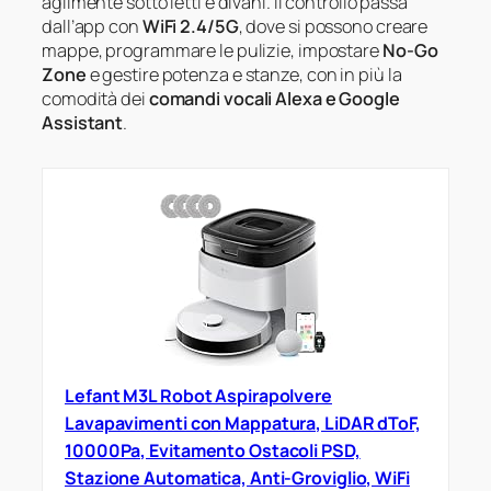
agilmente sotto letti e divani. Il controllo passa
dall’app con
WiFi 2.4/5G
, dove si possono creare
mappe, programmare le pulizie, impostare
No-Go
Zone
e gestire potenza e stanze, con in più la
comodità dei
comandi vocali Alexa e Google
Assistant
.
Lefant M3L Robot Aspirapolvere
Lavapavimenti con Mappatura, LiDAR dToF,
10000Pa, Evitamento Ostacoli PSD,
Stazione Automatica, Anti-Groviglio, WiFi