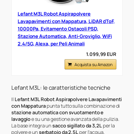
Lefant M3L Robot Aspirapolvere
Lavapavimenti con Mappatura, LiDAR dToF,
10000Pa, Evitamento Ostacoli PSD,
Stazione Automatica, Anti-Groviglio, WiFi
2.4/5G, Alexa, per Peli Animali
1.099,99 EUR
Acquista su Amazon
Lefant M3L: le caratteristiche tecniche
Il
Lefant M3L Robot Aspirapolvere Lavapavimenti
con Mappatura
punta tutto sulla combinazione di
stazione automatica con svuotamento e
lavaggio
e su una gestione avanzata della pulizia.
La base integra un
sacco sigillato da 3,2L
per la
polvere e un
serbatoio da 2,5L
per l’acqua,