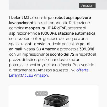
Amazon
L’
Lefant M3L
è uno di quei
robot aspirapolvere
lavapavimenti
che attirano subito l’attenzione:
combina
mappatura LiDAR dToF
, potenza di
aspirazione fino a
10000Pa
,
stazione automatica
con svuotamento e gestione dell’acqua e una
spazzola
anti-groviglio
ideale per chi ha
peli di
animali
in casa. Su
Amazon
è proposto a
309,99€
con un impressionante
sconto del 72%
rispetto al
prezzo di listino, posizionandosi come un
potenziale best buy nella sua fascia. Puoi vederlo
direttamente su Amazon a questo link:
offerta
Lefant M3L su Amazon
.