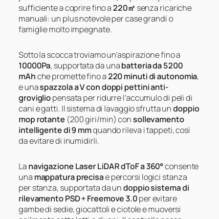
sufficiente a coprire fino a
220㎡
senza ricariche
manuali: un plus notevole per case grandi o
famiglie molto impegnate.
Sotto la scocca troviamo un’aspirazione fino a
10000Pa
, supportata da una
batteria da 5200
mAh
che promette fino a
220 minuti di autonomia
,
e una
spazzola a V con doppi pettini anti-
groviglio
pensata per ridurre l’accumulo di peli di
cani e gatti. Il sistema di lavaggio sfrutta un
doppio
mop rotante
(200 giri/min) con
sollevamento
intelligente di 9 mm
quando rileva i tappeti, così
da evitare di inumidirli.
La
navigazione Laser LiDAR dToF a 360°
consente
una
mappatura precisa
e percorsi logici stanza
per stanza, supportata da un
doppio sistema di
rilevamento PSD + Freemove 3.0
per evitare
gambe di sedie, giocattoli e ciotole e muoversi