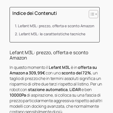
Indice dei Contenuti
Lefant M3L: prezzo, offerta e sconto Amazon
Lefant M3L: le caratteristiche tecniche
Lefant M3L: prezzo, offerta e sconto
Amazon
In questo momento il
Lefant M3L
è in
offerta su
Amazon a 309,99€
con uno
sconto del 72%
, un
taglio di prezzo che in termini assoluti significa un
risparmio di oltre due terzi rispetto al listino. Per un
robot con
stazione automatica
,
LiDAR
e ben
10000Pa
di aspirazione, si colloca su una fascia di
prezzo particolarmente aggressiva rispetto ad altri
modelli con docking avanzata, che normalmente
costano sensibilmente di più.