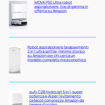
MOVA P50 Ultra robot
aspirapolvere, top di gamma in
offerta su Amazon
Robot aspirapolvere lavapavimenti
2 in 1 ultra sottile, minimo storico
su Amazon per chi cerca un
modello completo ma economico
eufy C28 HydroJet 5 in 1, super
potenza e AI per l’evitamento
ostacoli con prezzo Amazon da
tenere d’occhio