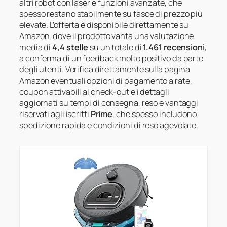
altri robot con laser e funzioni avanzate, che
spesso restano stabilmente su fasce di prezzo più
elevate. L’offerta è disponibile direttamente su
Amazon, dove il prodotto vanta una valutazione
media di
4,4 stelle
su un totale di
1.461 recensioni
,
a conferma di un feedback molto positivo da parte
degli utenti. Verifica direttamente sulla pagina
Amazon eventuali opzioni di pagamento a rate,
coupon attivabili al check-out e i dettagli
aggiornati su tempi di consegna, reso e vantaggi
riservati agli iscritti
Prime
, che spesso includono
spedizione rapida e condizioni di reso agevolate.