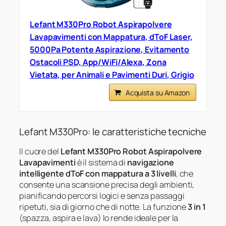
Lefant M330Pro Robot Aspirapolvere
Lavapavimenti con Mappatura, dToF Laser,
5000Pa Potente Aspirazione, Evitamento
Ostacoli PSD, App/WiFi/Alexa, Zona
Vietata, per Animali e Pavimenti Duri, Grigio
Acquista su Amazon
Lefant M330Pro: le caratteristiche tecniche
Il cuore del
Lefant M330Pro Robot Aspirapolvere
Lavapavimenti
è il sistema di
navigazione
intelligente dToF con mappatura a 3 livelli
, che
consente una scansione precisa degli ambienti,
pianificando percorsi logici e senza passaggi
ripetuti, sia di giorno che di notte. La funzione
3 in 1
(spazza, aspira e lava) lo rende ideale per la