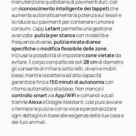
manutenzione quotidiana di pavimenti duri, con
un
riconoscimento intelligente dei tappeti
che
aumenta automaticamente la potenza sui tessili e
la riduce sui pavimenti per contenere rumore e
consumi. L’app
Lefant
permette una gestione
avanzata:
pulizia per stanza
con modalità e
frequenze diverse,
pulizia mirata di aree
specifiche
e
modifica flessibile delle zone
,
inclusa la possibilità di impostare
zone vietate
da
evitare. Il corpo compatto da soli
28 cm
di diametro
gli consente di infilarsi sotto letti, divani e mobili
bassi, mentre la batteria ad alta capacità
garantisce fino a
150 minuti di autonomia
con
ritorno automatico alla base. Non manca il
controllo smart
via
App/WiFi
e comandi vocali
tramite
Alexa
e Google Assistant, così puoi avviare
o fermare le pulizie con la voce e personalizzare
ogni dettaglio in base alle esigenze della tua casa e
dei tuoi animali.