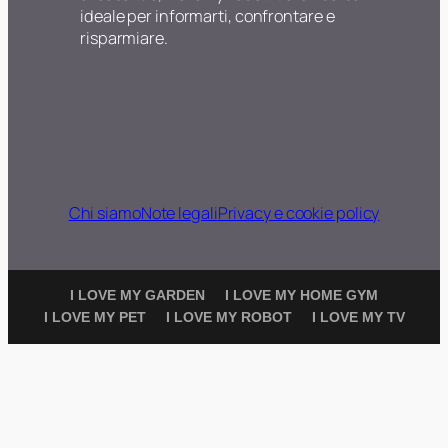
ideale per informarti, confrontare e
risparmiare.
Chi siamo
Note legali
Privacy e cookie policy
I LOVE MY GARDEN
I LOVE MY HOME GYM
I LOVE MY PET
I LOVE MY ROBOT
I LOVE MY TV