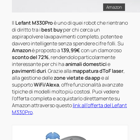
Amazon
Il
Lefant M330Pro
è uno di quei robot che rientrano
di diritto tra i
best buy
per chi cerca un
aspirapolvere lavapavimenti completo, potente e
davvero intelligente senza spendere cifre folli. Su
Amazon
è proposto a
139,99€
con un clamoroso
sconto del 72%
, rendendolo particolarmente
interessante per chi ha
animali domestici
e
pavimenti duri
. Grazie alla
mappatura dToF laser
,
alla gestione delle
zone vietate da app
e al
supporto
WiFi/Alexa
, offre funzionalità avanzate
tipiche di modelli molto più costosi. Puoi vedere
l’offerta completa e acquistarlo direttamente su
Amazon attraverso questo
link all’offerta del Lefant
M330Pro
.