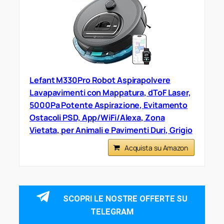
Lefant M330Pro Robot Aspirapolvere
Lavapavimenti con Mappatura, dToF Laser,
5000Pa Potente Aspirazione, Evitamento
Ostacoli PSD, App/WiFi/Alexa, Zona
Vietata, per Animali e Pavimenti Duri, Grigio
Acquista su Amazon
SCOPRI LE NOSTRE OFFERTE SU
TELEGRAM