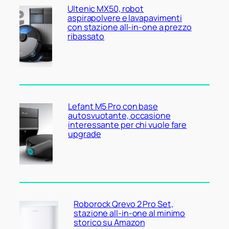
Ultenic MX50, robot
aspirapolvere e lavapavimenti
con stazione all-in-one a prezzo
ribassato
Lefant M5 Pro con base
autosvuotante, occasione
interessante per chi vuole fare
upgrade
Roborock Qrevo 2 Pro Set,
stazione all-in-one al minimo
storico su Amazon