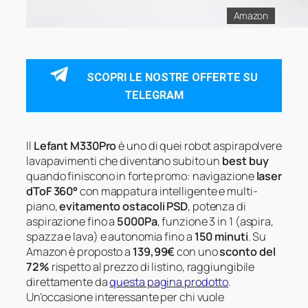
Amazon
SCOPRI LE NOSTRE OFFERTE SU
TELEGRAM
Il
Lefant M330Pro
è uno di quei robot aspirapolvere
lavapavimenti che diventano subito un
best buy
quando finiscono in forte promo: navigazione
laser
dToF 360°
con mappatura intelligente e multi-
piano,
evitamento ostacoli PSD
, potenza di
aspirazione fino a
5000Pa
, funzione 3 in 1 (aspira,
spazza e lava) e autonomia fino a
150 minuti
. Su
Amazon è proposto a
139,99€
con uno
sconto del
72%
rispetto al prezzo di listino, raggiungibile
direttamente da
questa pagina prodotto
.
Un’occasione interessante per chi vuole