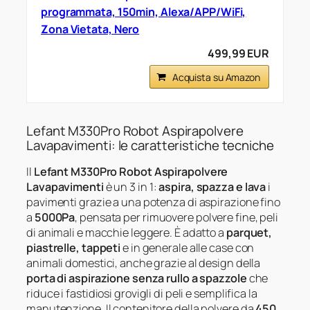
programmata, 150min, Alexa/APP/WiFi,
Zona Vietata, Nero
499,99 EUR
Acquista su Amazon
Lefant M330Pro Robot Aspirapolvere
Lavapavimenti: le caratteristiche tecniche
Il
Lefant M330Pro Robot Aspirapolvere
Lavapavimenti
è un 3 in 1:
aspira, spazza e lava
i
pavimenti grazie a una potenza di aspirazione fino
a
5000Pa
, pensata per rimuovere polvere fine, peli
di animali e macchie leggere. È adatto a
parquet,
piastrelle, tappeti
e in generale alle case con
animali domestici, anche grazie al design della
porta di aspirazione senza rullo a spazzole
che
riduce i fastidiosi grovigli di peli e semplifica la
manutenzione. Il contenitore della polvere da
450