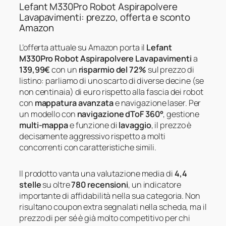
Lefant M330Pro Robot Aspirapolvere
Lavapavimenti: prezzo, offerta e sconto
Amazon
L’offerta attuale su Amazon porta il
Lefant
M330Pro Robot Aspirapolvere Lavapavimenti
a
139,99€
con un
risparmio del 72%
sul prezzo di
listino: parliamo di uno scarto di diverse decine (se
non centinaia) di euro rispetto alla fascia dei robot
con
mappatura avanzata
e navigazione laser. Per
un modello con
navigazione dToF 360°
, gestione
multi-mappa
e funzione di
lavaggio
, il prezzo è
decisamente aggressivo rispetto a molti
concorrenti con caratteristiche simili.
Il prodotto vanta una valutazione media di
4,4
stelle
su oltre
780 recensioni
, un indicatore
importante di affidabilità nella sua categoria. Non
risultano coupon extra segnalati nella scheda, ma il
prezzo di per sé è già molto competitivo per chi