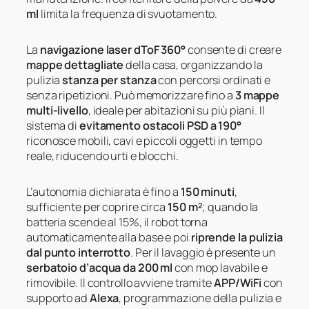
ml
limita la frequenza di svuotamento.
La
navigazione laser dToF 360°
consente di creare
mappe dettagliate
della casa, organizzando la
pulizia
stanza per stanza
con percorsi ordinati e
senza ripetizioni. Può memorizzare fino a
3 mappe
multi-livello
, ideale per abitazioni su più piani. Il
sistema di
evitamento ostacoli PSD a 190°
riconosce mobili, cavi e piccoli oggetti in tempo
reale, riducendo urti e blocchi.
L’autonomia dichiarata è fino a
150 minuti
,
sufficiente per coprire circa
150 m²
; quando la
batteria scende al 15%, il robot torna
automaticamente alla base e poi
riprende la pulizia
dal punto interrotto
. Per il lavaggio è presente un
serbatoio d’acqua da 200 ml
con mop lavabile e
rimovibile. Il controllo avviene tramite
APP/WiFi
con
supporto ad
Alexa
, programmazione della pulizia e