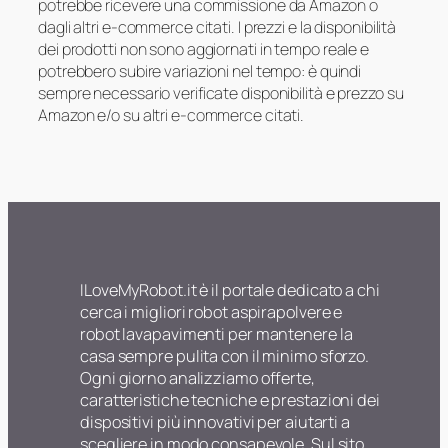
potrebbe ricevere una commissione da Amazon o
dagli altri e-commerce citati. I prezzi e la disponibilità
dei prodotti non sono aggiornati in tempo reale e
potrebbero subire variazioni nel tempo: è quindi
sempre necessario verificate disponibilità e prezzo su
Amazon e/o su altri e-commerce citati.
ILoveMyRobot.it è il portale dedicato a chi
cerca i migliori robot aspirapolvere e
robot lavapavimenti per mantenere la
casa sempre pulita con il minimo sforzo.
Ogni giorno analizziamo offerte,
caratteristiche tecniche e prestazioni dei
dispositivi più innovativi per aiutarti a
scegliere in modo consapevole. Sul sito