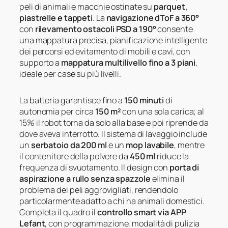
peli di animali e macchie ostinate su
parquet,
piastrelle e tappeti
. La
navigazione dToF a 360°
con
rilevamento ostacoli PSD a 190°
consente
una mappatura precisa, pianificazione intelligente
dei percorsi ed evitamento di mobili e cavi, con
supporto a
mappatura multilivello fino a 3 piani
,
ideale per case su più livelli.
La batteria garantisce fino a
150 minuti
di
autonomia per circa
150 m²
con una sola carica; al
15% il robot torna da solo alla base e poi riprende da
dove aveva interrotto. Il sistema di lavaggio include
un
serbatoio da 200 ml
e un
mop lavabile
, mentre
il contenitore della polvere da
450 ml
riduce la
frequenza di svuotamento. Il design con
porta di
aspirazione a rullo senza spazzole
elimina il
problema dei peli aggrovigliati, rendendolo
particolarmente adatto a chi ha animali domestici.
Completa il quadro il
controllo smart via APP
Lefant
, con programmazione, modalità di pulizia