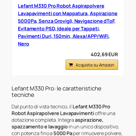
Lefant M330 Pro Robot Aspirapolvere
Lavapavimenti con Mappatura, Aspirazione
5000Pa, Senza Grovigli, Navigazione dToF,
Evitamento PSD, Ideale per Tappeti,
Pavimenti Duri, 150min, Alexa/APP/WiFi,
Nero
402,69 EUR
Acquista su Amazon
Lefant M330 Pro: le caratteristiche
tecniche
Dal punto di vista tecnico, il
Lefant M330 Pro
Robot Aspirapolvere Lavapavimenti
offre una
dotazione completa. Integra
aspirazione,
spazzamento e lavaggio
in un unico dispositivo,
con potenza fino a
5000 Pa
per rimuovere polvere,