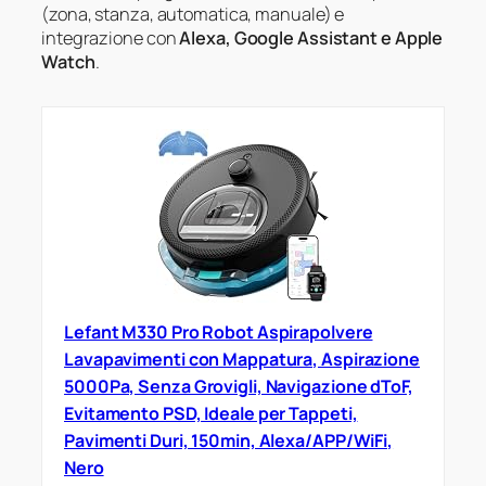
(zona, stanza, automatica, manuale) e
integrazione con
Alexa, Google Assistant e Apple
Watch
.
Lefant M330 Pro Robot Aspirapolvere
Lavapavimenti con Mappatura, Aspirazione
5000Pa, Senza Grovigli, Navigazione dToF,
Evitamento PSD, Ideale per Tappeti,
Pavimenti Duri, 150min, Alexa/APP/WiFi,
Nero