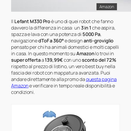
Amazon
Il
Lefant M330 Pro
è uno di quei robot che fanno
davvero la differenza in casa: un
3 in 1
che aspira,
spazza e lava con una potenza di
5000 Pa
,
navigazione
dToF a 360°
e design
anti-groviglio
pensato per chi ha animali domestici e molti capelli
in casa. In questo momento su
Amazon
lo trovi in
super offerta
a
139,99€
con uno
sconto del 72%
rispetto al prezzo di listino, un vero best buy nella
fascia dei robot con mappatura avanzata. Puoi
andare direttamente alla promo da
questa pagina
Amazon
e verificare in tempo reale disponibilità e
condizioni.