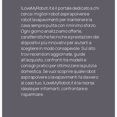
ILoveMyRobot.it è il portale dedicato a chi
cerca i migliori robot aspirapolvere e
robot lavapavimenti per mantenere la
casa sempre pulita con il minimo sforzo.
Ogni giorno analizziamo offerte,
caratteristiche tecniche e prestazioni dei
dispositivi più innovativi per aiutarti a
scegliere in modo consapevole. Sul sito
trovi recensioni aggiornate, guide
all’acquisto, confronti tra modelli e
consigli pratici per ottimizzare la pulizia
domestica. Se vuoi scoprire quale robot
aspirapolvere o lavapavimenti fa davvero
al caso tuo, ILoveMyRobot.it è la risorsa
ideale per informarti, confrontare e
risparmiare.