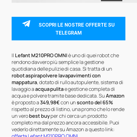
SCOPRI LE NOSTRE OFFERTE SU
TELEGRAM
Il
Lefant M210PRO OMNI
è uno di quei robot che
rendono davvero più semplice la gestione
quotidiana delle pulizie di casa. Si tratta di un
robot aspirapolvere lavapavimenti con
mappatura
, dotato di rullo autopulente, sistema di
lavaggio a
acqua pulita
e gestione completa di
acqua e polvere tramite base dedicata. Su
Amazon
è proposto a
349,98€
con un
sconto del 65%
rispetto al prezzo di listino, una promo che lo rende
un vero
best buy
per chi cerca un prodotto
completo ma dal prezzo ancora accessibile. Puoi
vederlo direttamente su Amazon a questo link:
offerta Lefant M210PRO OMNI
.