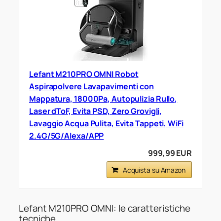
Lefant M210PRO OMNI Robot
Aspirapolvere Lavapavimenti con
Mappatura, 18000Pa, Autopulizia Rullo,
Laser dToF, Evita PSD, Zero Grovigli,
Lavaggio Acqua Pulita, Evita Tappeti, WiFi
2.4G/5G/Alexa/APP
999,99 EUR
Acquista su Amazon
Lefant M210PRO OMNI: le caratteristiche
tecniche