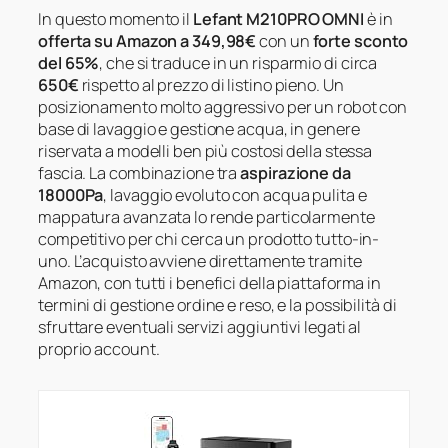
In questo momento il
Lefant M210PRO OMNI
è in
offerta su Amazon a 349,98€
con un
forte sconto
del 65%
, che si traduce in un risparmio di circa
650€
rispetto al prezzo di listino pieno. Un
posizionamento molto aggressivo per un robot con
base di lavaggio e gestione acqua, in genere
riservata a modelli ben più costosi della stessa
fascia. La combinazione tra
aspirazione da
18000Pa
, lavaggio evoluto con acqua pulita e
mappatura avanzata lo rende particolarmente
competitivo per chi cerca un prodotto tutto-in-
uno. L’acquisto avviene direttamente tramite
Amazon, con tutti i benefici della piattaforma in
termini di gestione ordine e reso, e la possibilità di
sfruttare eventuali servizi aggiuntivi legati al
proprio account.