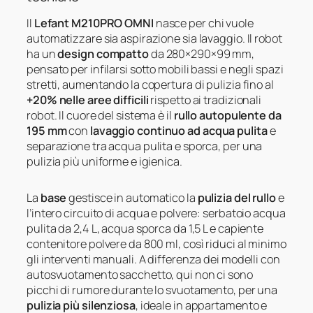
Il
Lefant M210PRO OMNI
nasce per chi vuole
automatizzare sia aspirazione sia lavaggio. Il robot
ha un
design compatto
da 280×290×99 mm,
pensato per infilarsi sotto mobili bassi e negli spazi
stretti, aumentando la copertura di pulizia fino al
+20% nelle aree difficili
rispetto ai tradizionali
robot. Il cuore del sistema è il
rullo autopulente da
195 mm
con
lavaggio continuo ad acqua pulita
e
separazione tra acqua pulita e sporca, per una
pulizia più uniforme e igienica.
La
base
gestisce in automatico la
pulizia del rullo
e
l’intero circuito di acqua e polvere: serbatoio acqua
pulita da 2,4 L, acqua sporca da 1,5 L e capiente
contenitore polvere da 800 ml, così riduci al minimo
gli interventi manuali. A differenza dei modelli con
autosvuotamento sacchetto, qui non ci sono
picchi di rumore durante lo svuotamento, per una
pulizia più silenziosa
, ideale in appartamento e