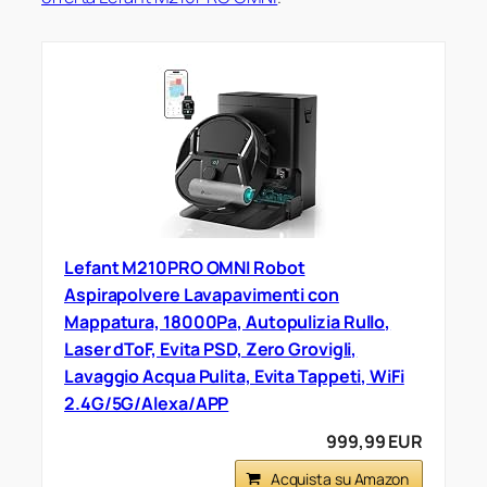
Lefant M210PRO OMNI Robot
Aspirapolvere Lavapavimenti con
Mappatura, 18000Pa, Autopulizia Rullo,
Laser dToF, Evita PSD, Zero Grovigli,
Lavaggio Acqua Pulita, Evita Tappeti, WiFi
2.4G/5G/Alexa/APP
999,99 EUR
Acquista su Amazon