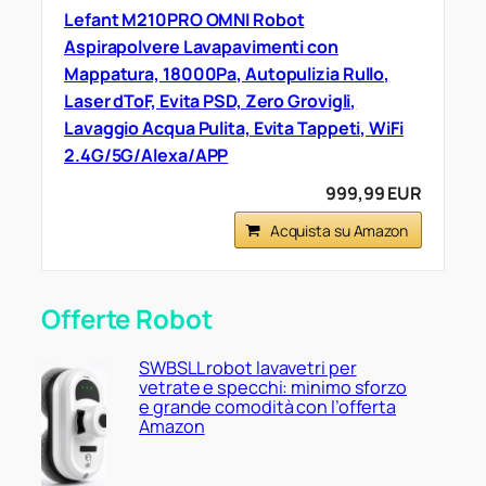
Lefant M210PRO OMNI Robot
Aspirapolvere Lavapavimenti con
Mappatura, 18000Pa, Autopulizia Rullo,
Laser dToF, Evita PSD, Zero Grovigli,
Lavaggio Acqua Pulita, Evita Tappeti, WiFi
2.4G/5G/Alexa/APP
999,99 EUR
Acquista su Amazon
Offerte Robot
SWBSLL robot lavavetri per
vetrate e specchi: minimo sforzo
e grande comodità con l’offerta
Amazon