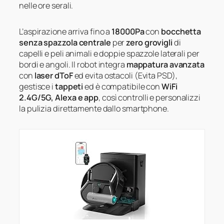
nelle ore serali.
L’aspirazione arriva fino a
18000Pa
con
bocchetta
senza spazzola centrale
per
zero grovigli
di
capelli e peli animali e doppie spazzole laterali per
bordi e angoli. Il robot integra
mappatura avanzata
con
laser dToF
ed evita ostacoli (Evita PSD),
gestisce i
tappeti
ed è compatibile con
WiFi
2.4G/5G, Alexa e app
, così controlli e personalizzi
la pulizia direttamente dallo smartphone.