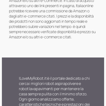
Amazon e/o su altri e-commerce. In caso di acquisto
attraverso uno dei link presenti in pagina, Italiaonline
potrebbe ricevere una commissione da Amazon o
dagli altri e-commerce citati. I prezzi e la disponibilità
dei prodotti non sono aggiornati in tempo reale e
potrebbero subire variazioni nel tempo: è quindi
sempre necessario verificate disponibilità e prezzo su
Amazon e/o su altri e-commerce citati.
ILoveMyRobot.it è il portale dedicato a chi
cerca i migliori robot aspirapolvere e
robot lavapavimenti per mantenere la
casa sempre pulita con il minimo sforzo.
Ogni giorno analizziamo offerte,
caratteristiche tecniche e prestazioni dei