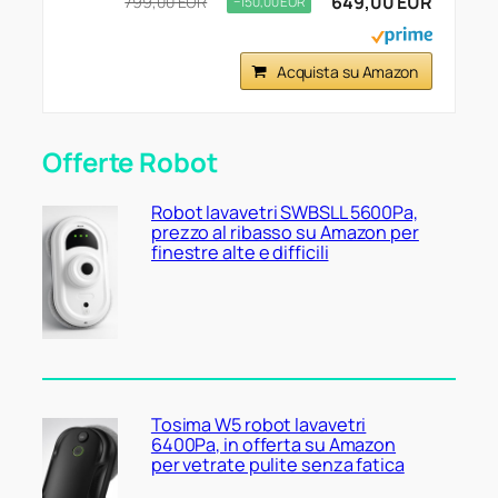
649,00 EUR
799,00 EUR
−150,00 EUR
Acquista su Amazon
Offerte Robot
Robot lavavetri SWBSLL 5600Pa,
prezzo al ribasso su Amazon per
finestre alte e difficili
Tosima W5 robot lavavetri
6400Pa, in offerta su Amazon
per vetrate pulite senza fatica