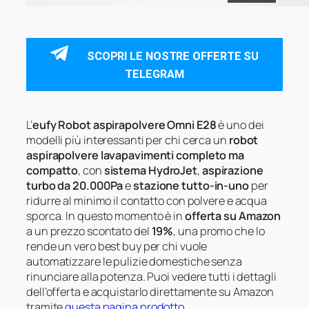
SCOPRI LE NOSTRE OFFERTE SU
TELEGRAM
L’
eufy Robot aspirapolvere Omni E28
è uno dei
modelli più interessanti per chi cerca un
robot
aspirapolvere lavapavimenti completo ma
compatto
, con
sistema HydroJet
,
aspirazione
turbo da 20.000Pa
e
stazione tutto-in-uno
per
ridurre al minimo il contatto con polvere e acqua
sporca. In questo momento è in
offerta su Amazon
a un prezzo scontato del
19%
, una promo che lo
rende un vero best buy per chi vuole
automatizzare le pulizie domestiche senza
rinunciare alla potenza. Puoi vedere tutti i dettagli
dell’offerta e acquistarlo direttamente su Amazon
tramite
questa pagina prodotto
.