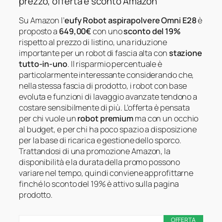
prezzo, offerta e sconto Amazon
Su Amazon l’
eufy Robot aspirapolvere Omni E28
è
proposto a
649,00€
con uno
sconto del 19%
rispetto al prezzo di listino, una riduzione
importante per un robot di fascia alta con
stazione
tutto-in-uno
. Il risparmio percentuale è
particolarmente interessante considerando che,
nella stessa fascia di prodotto, i robot con base
evoluta e funzioni di lavaggio avanzate tendono a
costare sensibilmente di più. L’offerta è pensata
per chi vuole un
robot premium
ma con un occhio
al budget, e per chi ha poco spazio a disposizione
per la base di ricarica e gestione dello sporco.
Trattandosi di una promozione Amazon, la
disponibilità e la durata della promo possono
variare nel tempo, quindi conviene approfittarne
finché lo sconto del 19% è attivo sulla pagina
prodotto.
OFFERTA