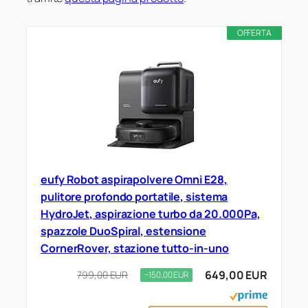
OFFERTA
eufy Robot aspirapolvere Omni E28,
pulitore profondo portatile, sistema
HydroJet, aspirazione turbo da 20.000Pa,
spazzole DuoSpiral, estensione
CornerRover, stazione tutto-in-uno
649,00 EUR
799,00 EUR
−150,00 EUR