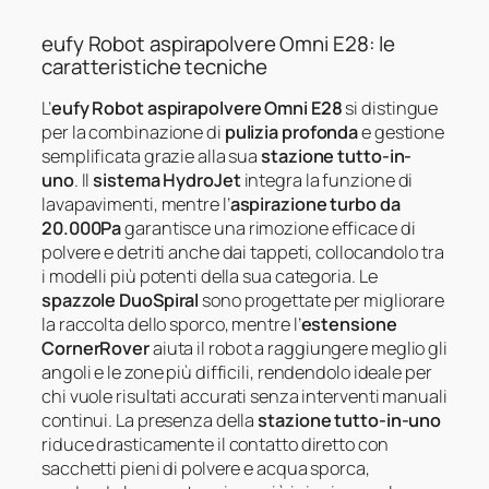
eufy Robot aspirapolvere Omni E28: le
caratteristiche tecniche
L’
eufy Robot aspirapolvere Omni E28
si distingue
per la combinazione di
pulizia profonda
e gestione
semplificata grazie alla sua
stazione tutto-in-
uno
. Il
sistema HydroJet
integra la funzione di
lavapavimenti, mentre l’
aspirazione turbo da
20.000Pa
garantisce una rimozione efficace di
polvere e detriti anche dai tappeti, collocandolo tra
i modelli più potenti della sua categoria. Le
spazzole DuoSpiral
sono progettate per migliorare
la raccolta dello sporco, mentre l’
estensione
CornerRover
aiuta il robot a raggiungere meglio gli
angoli e le zone più difficili, rendendolo ideale per
chi vuole risultati accurati senza interventi manuali
continui. La presenza della
stazione tutto-in-uno
riduce drasticamente il contatto diretto con
sacchetti pieni di polvere e acqua sporca,