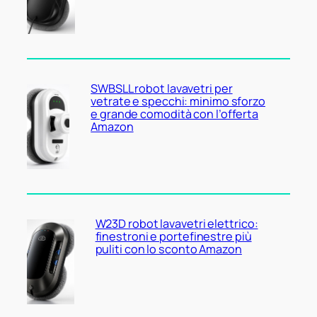
SWBSLL robot lavavetri per
vetrate e specchi: minimo sforzo
e grande comodità con l’offerta
Amazon
W23D robot lavavetri elettrico:
finestroni e portefinestre più
puliti con lo sconto Amazon