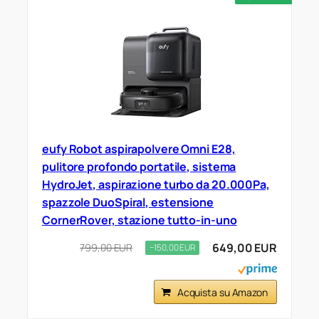
eufy Robot aspirapolvere Omni E28,
pulitore profondo portatile, sistema
HydroJet, aspirazione turbo da 20.000Pa,
spazzole DuoSpiral, estensione
CornerRover, stazione tutto-in-uno
649,00 EUR
799,00 EUR
−150,00 EUR
Acquista su Amazon