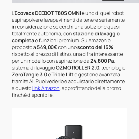
L’
Ecovacs DEEBOT T80S OMNI
è uno di quei robot
aspirapolvere lavapavimenti da tenere seriamente
in considerazione se cerchi una soluzione quasi
totalmente autonoma, con
stazione di lavaggio
completa
e funzioni premium. Su Amazon è
proposto a
549,00€
con uno
sconto del 15%
rispetto al prezzo di listino, una cifra interessante
per un modello con aspirazione da
24.800 Pa
,
sistema di lavaggio
OZMO ROLLER 2.0
, tecnologie
ZeroTangle 3.0
e
Triple Lift
e gestione avanzata
tramite AI. Puoi vederlo e acquistarlo direttamente
a questo
link Amazon
, approfittando della promo
finché disponibile.