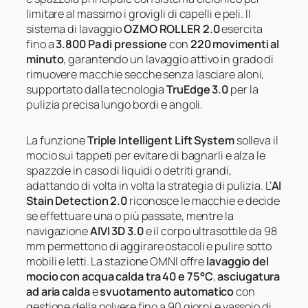
limitare al massimo i grovigli di capelli e peli. Il
sistema di lavaggio
OZMO ROLLER 2.0
esercita
fino a
3.800 Pa di pressione
con
220 movimenti al
minuto
, garantendo un lavaggio attivo in grado di
rimuovere macchie secche senza lasciare aloni,
supportato dalla tecnologia
TruEdge 3.0
per la
pulizia precisa lungo bordi e angoli.
La funzione
Triple Intelligent Lift System
solleva il
mocio sui tappeti per evitare di bagnarli e alza le
spazzole in caso di liquidi o detriti grandi,
adattando di volta in volta la strategia di pulizia. L’
AI
Stain Detection 2.0
riconosce le macchie e decide
se effettuare una o più passate, mentre la
navigazione
AIVI 3D 3.0
e il corpo ultrasottile da 98
mm permettono di aggirare ostacoli e pulire sotto
mobili e letti. La stazione OMNI offre
lavaggio del
mocio con acqua calda tra 40 e 75°C
,
asciugatura
ad aria calda
e
svuotamento automatico
con
gestione della polvere fino a 90 giorni e vassoio di