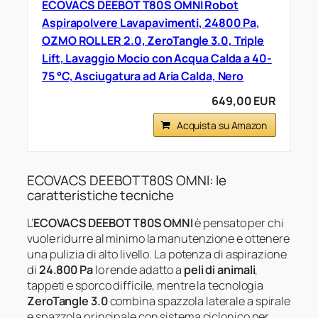
ECOVACS DEEBOT T80S OMNI Robot
Aspirapolvere Lavapavimenti, 24800 Pa,
OZMO ROLLER 2.0, ZeroTangle 3.0, Triple
Lift, Lavaggio Mocio con Acqua Calda a 40-
75 °C, Asciugatura ad Aria Calda, Nero
649,00 EUR
Acquista su Amazon
ECOVACS DEEBOT T80S OMNI: le
caratteristiche tecniche
L’
ECOVACS DEEBOT T80S OMNI
è pensato per chi
vuole ridurre al minimo la manutenzione e ottenere
una pulizia di alto livello. La potenza di aspirazione
di
24.800 Pa
lo rende adatto a
peli di animali
,
tappeti e sporco difficile, mentre la tecnologia
ZeroTangle 3.0
combina spazzola laterale a spirale
e spazzola principale con sistema ciclonico per