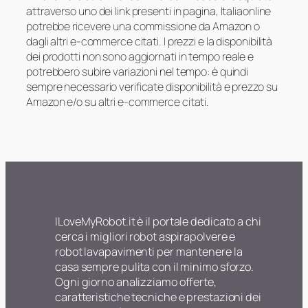
attraverso uno dei link presenti in pagina, Italiaonline
potrebbe ricevere una commissione da Amazon o
dagli altri e-commerce citati. I prezzi e la disponibilità
dei prodotti non sono aggiornati in tempo reale e
potrebbero subire variazioni nel tempo: è quindi
sempre necessario verificate disponibilità e prezzo su
Amazon e/o su altri e-commerce citati.
ILoveMyRobot.it è il portale dedicato a chi
cerca i migliori robot aspirapolvere e
robot lavapavimenti per mantenere la
casa sempre pulita con il minimo sforzo.
Ogni giorno analizziamo offerte,
caratteristiche tecniche e prestazioni dei