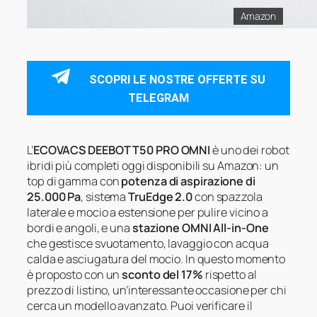
Amazon
SCOPRI LE NOSTRE OFFERTE SU
TELEGRAM
L’
ECOVACS DEEBOT T50 PRO OMNI
è uno dei robot
ibridi più completi oggi disponibili su Amazon: un
top di gamma con
potenza di aspirazione di
25.000 Pa
, sistema
TruEdge 2.0
con spazzola
laterale e mocio a estensione per pulire vicino a
bordi e angoli, e una
stazione OMNI All-in-One
che gestisce svuotamento, lavaggio con acqua
calda e asciugatura del mocio. In questo momento
è proposto con un
sconto del 17%
rispetto al
prezzo di listino, un’interessante occasione per chi
cerca un modello avanzato. Puoi verificare il