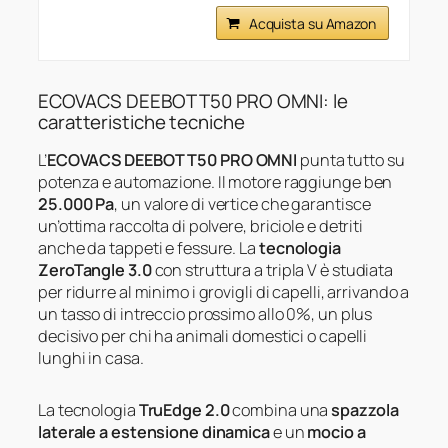
Acquista su Amazon
ECOVACS DEEBOT T50 PRO OMNI: le
caratteristiche tecniche
L’
ECOVACS DEEBOT T50 PRO OMNI
punta tutto su
potenza e automazione. Il motore raggiunge ben
25.000 Pa
, un valore di vertice che garantisce
un’ottima raccolta di polvere, briciole e detriti
anche da tappeti e fessure. La
tecnologia
ZeroTangle 3.0
con struttura a tripla V è studiata
per ridurre al minimo i grovigli di capelli, arrivando a
un tasso di intreccio prossimo allo 0%, un plus
decisivo per chi ha animali domestici o capelli
lunghi in casa.
La tecnologia
TruEdge 2.0
combina una
spazzola
laterale a estensione dinamica
e un
mocio a