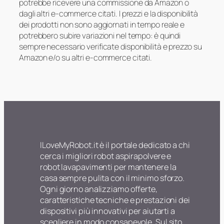
potrebbe ricevere una commissione da Amazon o
dagli altri e-commerce citati. I prezzi e la disponibilità
dei prodotti non sono aggiornati in tempo reale e
potrebbero subire variazioni nel tempo: è quindi
sempre necessario verificate disponibilità e prezzo su
Amazon e/o su altri e-commerce citati.
ILoveMyRobot.it è il portale dedicato a chi
cerca i migliori robot aspirapolvere e
robot lavapavimenti per mantenere la
casa sempre pulita con il minimo sforzo.
Ogni giorno analizziamo offerte,
caratteristiche tecniche e prestazioni dei
dispositivi più innovativi per aiutarti a
scegliere in modo consapevole. Sul sito