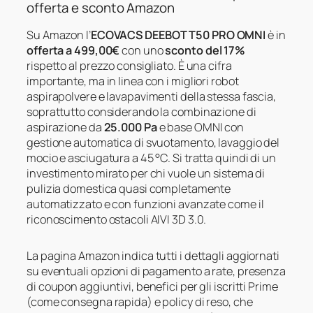
offerta e sconto Amazon
Su Amazon l’
ECOVACS DEEBOT T50 PRO OMNI
è in
offerta a 499,00€
con uno
sconto del 17%
rispetto al prezzo consigliato. È una cifra
importante, ma in linea con i migliori robot
aspirapolvere e lavapavimenti della stessa fascia,
soprattutto considerando la combinazione di
aspirazione da
25.000 Pa
e base OMNI con
gestione automatica di svuotamento, lavaggio del
mocio e asciugatura a 45 °C. Si tratta quindi di un
investimento mirato per chi vuole un sistema di
pulizia domestica quasi completamente
automatizzato e con funzioni avanzate come il
riconoscimento ostacoli AIVI 3D 3.0.
La pagina Amazon indica tutti i dettagli aggiornati
su eventuali opzioni di pagamento a rate, presenza
di coupon aggiuntivi, benefici per gli iscritti Prime
(come consegna rapida) e policy di reso, che