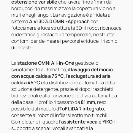
estensione variabile
che lavora fino a 1 mm dai
bordi, così da massimizzare la copertura vicino ai
muri e negli angoli. La navigazione è affidata al
sistema
AIVI 3D 3.0 OMNI-Approach
con
fotocamera e luce strutturata 3D: il robot riconosce
e identifica gli ostacoli in tempo reale, ne sfrutta i
contorni per delineare i percorsi e riduce il rischio
di incastri.
La
stazione OMNI All-in-One
gestisce lo
svuotamento automatico, il
lavaggio del mocio
con acqua calda a 75 °C
, l’
asciugatura ad aria
calda a 45 °C
e la distribuzione automatica della
soluzione detergente, grazie ai doppi raschietti
bidirezionali e alla funzione di pulizia automatica
della base. Il profilo ribassato da
81 mm
, reso
possibile dal modulo
dToF LiDAR integrato
,
consente al robot di infilarsi sotto molti mobili.
Completano il quadro l’
assistente vocale YIKO
, il
supporto a scenari vocali avanzati e la