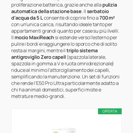
proliferazione batterica, grazie anche alla
pulizia
automatica della stazione base
. Il
serbatoio
d’acqua da 5 L
consente di coprire fino a
700 m²
con un’unica carica, risultando ideale tanto per
appartamenti grandi quanto per case su più livelli.
Il
mocio MaxiReach
si estende verso l’esterno per
pulire i bordi e raggiungere lo sporco che di solito
resta ai margini, mentre il
triplo sistema
antigroviglio Zero capell
(spazzola laterale,
spazzola in gomma a V e ruota omnidirezionale)
riduce al minimo l’attorcigliamento dei capelli,
semplificando la manutenzione. Un set di funzioni
che rende l’E50 Pro Ultra particolarmente adatto a
chi ha animali domestici, superfici miste e
metrature medio-grandi.
OFFERTA