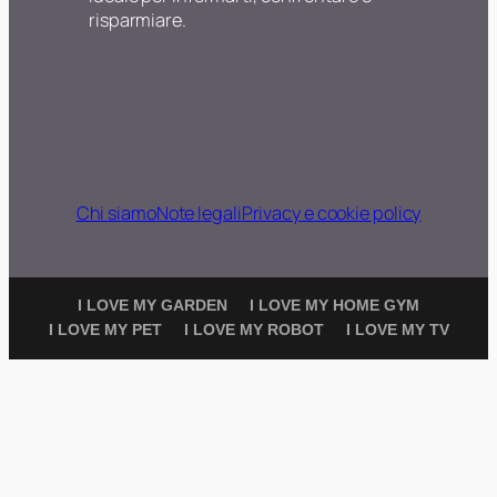
risparmiare.
Chi siamo
Note legali
Privacy e cookie policy
I LOVE MY GARDEN
I LOVE MY HOME GYM
I LOVE MY PET
I LOVE MY ROBOT
I LOVE MY TV