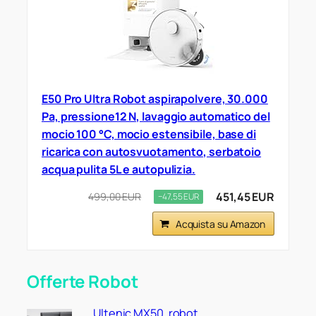
E50 Pro Ultra Robot aspirapolvere, 30.000
Pa, pressione12 N, lavaggio automatico del
mocio 100 °C, mocio estensibile, base di
ricarica con autosvuotamento, serbatoio
acqua pulita 5L e autopulizia.
451,45 EUR
499,00 EUR
−47,55 EUR
Acquista su Amazon
Offerte Robot
Ultenic MX50, robot