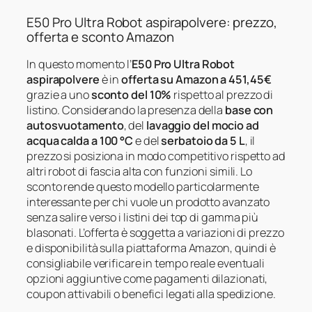
E50 Pro Ultra Robot aspirapolvere: prezzo,
offerta e sconto Amazon
In questo momento l’
E50 Pro Ultra Robot
aspirapolvere
è in
offerta su Amazon a 451,45€
grazie a uno
sconto del 10%
rispetto al prezzo di
listino. Considerando la presenza della
base con
autosvuotamento
, del
lavaggio del mocio ad
acqua calda a 100 °C
e del
serbatoio da 5 L
, il
prezzo si posiziona in modo competitivo rispetto ad
altri robot di fascia alta con funzioni simili. Lo
sconto rende questo modello particolarmente
interessante per chi vuole un prodotto avanzato
senza salire verso i listini dei top di gamma più
blasonati. L’offerta è soggetta a variazioni di prezzo
e disponibilità sulla piattaforma Amazon, quindi è
consigliabile verificare in tempo reale eventuali
opzioni aggiuntive come pagamenti dilazionati,
coupon attivabili o benefici legati alla spedizione.