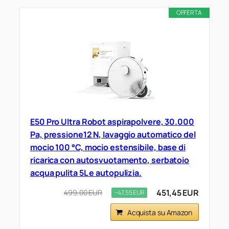
OFFERTA
E50 Pro Ultra Robot aspirapolvere, 30.000
Pa, pressione12 N, lavaggio automatico del
mocio 100 °C, mocio estensibile, base di
ricarica con autosvuotamento, serbatoio
acqua pulita 5L e autopulizia.
451,45 EUR
499,00 EUR
−47,55 EUR
Acquista su Amazon