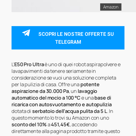
Amazon
SCOPRI LE NOSTRE OFFERTE SU
TELEGRAM
L’
E50 Pro Ultra
è uno di quei robot aspirapolvere e
lavapavimenti da tenere seriamente in
considerazione se vuoi una soluzione completa
per la pulizia di casa. Offre una
potente
aspirazione da 30.000 Pa
, un
lavaggio
automatico del mocio a 100 °C
e una
base di
ricarica con autosvuotamento e autopulizia
dotata di
serbatoio dell’acqua pulita da 5 L
. In
questo momento lo trovi su Amazon con uno
sconto del 10%
a
451,45€
, accedendo
direttamente alla pagina prodotto tramite questo