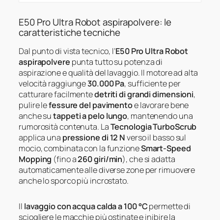
E50 Pro Ultra Robot aspirapolvere: le
caratteristiche tecniche
Dal punto di vista tecnico, l’
E50 Pro Ultra Robot
aspirapolvere
punta tutto su potenza di
aspirazione e qualità del lavaggio. Il motore ad alta
velocità raggiunge
30.000 Pa
, sufficiente per
catturare facilmente
detriti di grandi dimensioni
,
pulire le
fessure del pavimento
e lavorare bene
anche su
tappeti a pelo lungo
, mantenendo una
rumorosità contenuta. La
Tecnologia TurboScrub
applica una
pressione di 12 N
verso il basso sul
mocio, combinata con la funzione
Smart-Speed
Mopping
(fino a
260 giri/min
), che si adatta
automaticamente alle diverse zone per rimuovere
anche lo sporco più incrostato.
Il
lavaggio con acqua calda a 100 °C
permette di
sciogliere le macchie più ostinate e inibire la