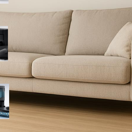
Lefant M5 MAX, robot
aspirapolvere lavapavimenti
con rullo riscaldato e base
autopulente: occasione da
cogliere su Amazon
Lefant M210 PRO OMNI, robot
aspirapolvere lavapavimenti
completo con base
multifunzione in offerta su
Amazon