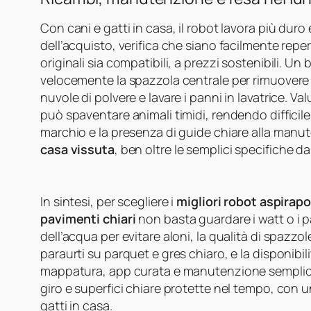
Con cani e gatti in casa, il robot lavora più duro 
dell’acquisto, verifica che siano facilmente reperi
originali sia compatibili, a prezzi sostenibili. 
velocemente la spazzola centrale per rimuovere n
nuvole di polvere e lavare i panni in lavatrice. 
può spaventare animali timidi, rendendo difficile u
marchio e la presenza di guide chiare alla manute
casa vissuta
, ben oltre le semplici specifiche d
In sintesi, per scegliere i
migliori robot aspirap
pavimenti chiari
non basta guardare i watt o i p
dell’acqua per evitare aloni, la qualità di spazzole 
paraurti su parquet e gres chiaro, e la disponib
mappatura, app curata e manutenzione semplice o
giro e superfici chiare protette nel tempo, con 
gatti in casa.