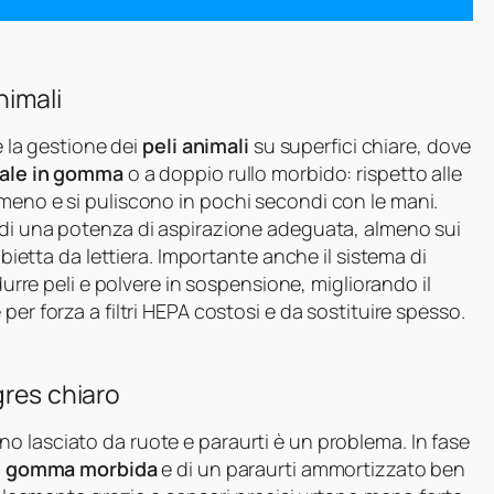
animali
è la gestione dei
peli animali
su superfici chiare, dove
rale in gomma
o a doppio rullo morbido: rispetto alle
meno e si puliscono in pochi secondi con le mani.
di una potenza di aspirazione adeguata, almeno sui
bbietta da lettiera. Importante anche il sistema di
durre peli e polvere in sospensione, migliorando il
 per forza a filtri HEPA costosi e da sostituire spesso.
gres chiaro
no lasciato da ruote e paraurti è un problema. In fase
in gomma morbida
e di un paraurti ammortizzato ben