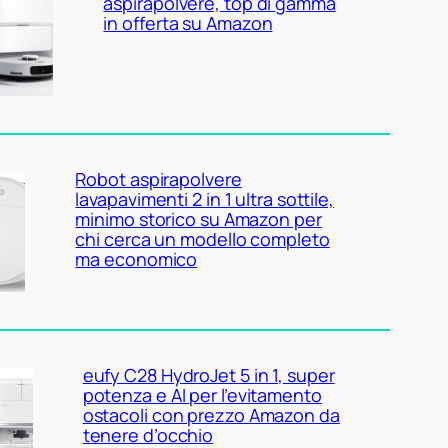
aspirapolvere, top di gamma
in offerta su Amazon
Robot aspirapolvere
lavapavimenti 2 in 1 ultra sottile,
minimo storico su Amazon per
chi cerca un modello completo
ma economico
eufy C28 HydroJet 5 in 1, super
potenza e AI per l’evitamento
ostacoli con prezzo Amazon da
tenere d’occhio