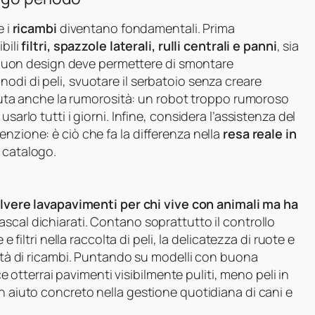
e i
ricambi
diventano fondamentali. Prima
bili
filtri, spazzole laterali, rulli centrali e panni
, sia
Un buon design deve permettere di smontare
odi di peli, svuotare il serbatoio senza creare
Valuta anche la rumorosità: un robot troppo rumoroso
sarlo tutti i giorni. Infine, considera l’assistenza del
nzione: è ciò che fa la differenza nella
resa reale in
a catalogo.
olvere lavapavimenti per chi vive con animali ma ha
ascal dichiarati. Contano soprattutto il controllo
e filtri nella raccolta di peli, la delicatezza di ruote e
ilità di ricambi. Puntando su modelli con buona
tterrai pavimenti visibilmente puliti, meno peli in
un aiuto concreto nella gestione quotidiana di cani e