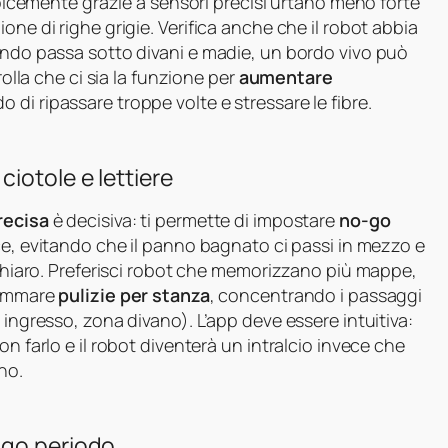
 dolcemente grazie a sensori precisi urtano meno forte
one di righe grigie. Verifica anche che il robot abbia
uando passa sotto divani e madie, un bordo vivo può
rolla che ci sia la funzione per
aumentare
do di ripassare troppe volte e stressare le fibre.
iotole e lettiere
recisa
è decisiva: ti permette di impostare
no-go
cce, evitando che il panno bagnato ci passi in mezzo e
o chiaro. Preferisci robot che memorizzano più mappe,
grammare
pulizie per stanza
, concentrando i passaggi
 ingresso, zona divano). L’app deve essere intuitiva:
n farlo e il robot diventerà un intralcio invece che
no.
ngo periodo