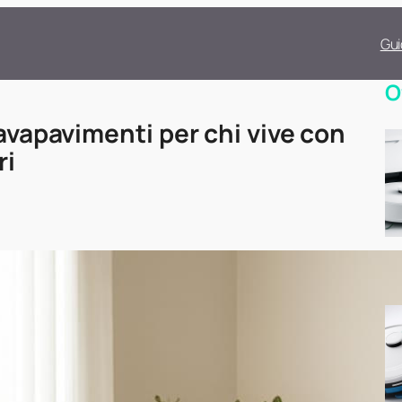
Gui
O
lavapavimenti per chi vive con
ri