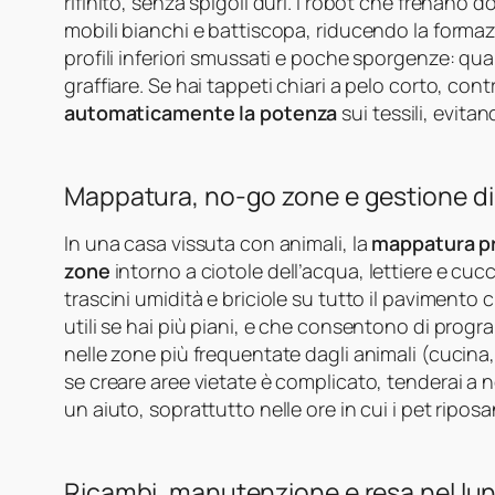
rifinito, senza spigoli duri. I robot che frenano
mobili bianchi e battiscopa, riducendo la formazi
profili inferiori smussati e poche sporgenze: q
graffiare. Se hai tappeti chiari a pelo corto, cont
automaticamente la potenza
sui tessili, evitan
Mappatura, no-go zone e gestione di c
In una casa vissuta con animali, la
mappatura p
zone
intorno a ciotole dell’acqua, lettiere e cu
trascini umidità e briciole su tutto il paviment
utili se hai più piani, e che consentono di pro
nelle zone più frequentate dagli animali (cucina,
se creare aree vietate è complicato, tenderai a no
un aiuto, soprattutto nelle ore in cui i pet riposa
Ricambi, manutenzione e resa nel lu