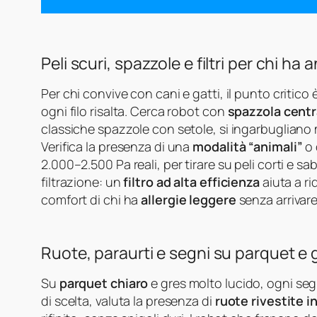
Peli scuri, spazzole e filtri per chi ha 
Per chi convive con cani e gatti, il punto critico 
ogni filo risalta. Cerca robot con
spazzola cent
classiche spazzole con setole, si ingarbugliano 
Verifica la presenza di una
modalità “animali”
o 
2.000–2.500 Pa reali, per tirare su peli corti e sa
filtrazione: un
filtro ad alta efficienza
aiuta a ri
comfort di chi ha
allergie leggere
senza arrivare
Ruote, paraurti e segni su parquet e 
Su
parquet chiaro
e gres molto lucido, ogni seg
di scelta, valuta la presenza di
ruote rivestite 