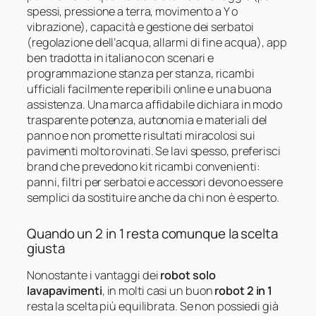
spessi, pressione a terra, movimento a Y o
vibrazione), capacità e gestione dei serbatoi
(regolazione dell’acqua, allarmi di fine acqua), app
ben tradotta in italiano con scenari e
programmazione stanza per stanza, ricambi
ufficiali facilmente reperibili online e una buona
assistenza. Una marca affidabile dichiara in modo
trasparente potenza, autonomia e materiali del
panno e non promette risultati miracolosi sui
pavimenti molto rovinati. Se lavi spesso, preferisci
brand che prevedono kit ricambi convenienti:
panni, filtri per serbatoi e accessori devono essere
semplici da sostituire anche da chi non è esperto.
Quando un 2 in 1 resta comunque la scelta
giusta
Nonostante i vantaggi dei
robot solo
lavapavimenti
, in molti casi un buon
robot 2 in 1
resta la scelta più equilibrata. Se non possiedi già