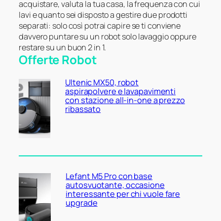
acquistare, valuta la tua casa, la frequenza con cui
lavi e quanto sei disposto a gestire due prodotti
separati: solo così potrai capire se ti conviene
davvero puntare su un robot solo lavaggio oppure
restare su un buon 2 in 1.
Offerte Robot
Ultenic MX50, robot
aspirapolvere e lavapavimenti
con stazione all-in-one a prezzo
ribassato
Lefant M5 Pro con base
autosvuotante, occasione
interessante per chi vuole fare
upgrade