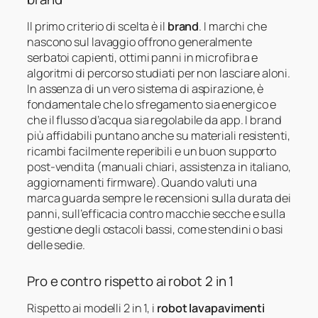
Il primo criterio di scelta è il
brand
. I marchi che
nascono sul lavaggio offrono generalmente
serbatoi capienti, ottimi panni in microfibra e
algoritmi di percorso studiati per non lasciare aloni.
In assenza di un vero sistema di aspirazione, è
fondamentale che lo sfregamento sia energico e
che il flusso d’acqua sia regolabile da app. I brand
più affidabili puntano anche su materiali resistenti,
ricambi facilmente reperibili e un buon supporto
post‑vendita (manuali chiari, assistenza in italiano,
aggiornamenti firmware). Quando valuti una
marca guarda sempre le recensioni sulla durata dei
panni, sull’efficacia contro macchie secche e sulla
gestione degli ostacoli bassi, come stendini o basi
delle sedie.
Pro e contro rispetto ai robot 2 in 1
Rispetto ai modelli 2 in 1, i
robot lavapavimenti