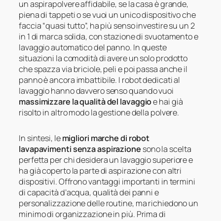
un aspirapolvere affidabile, se la casa è grande,
piena di tappeti o se vuoi un unico dispositivo che
faccia “quasi tutto”, ha più senso investire su un 2
in 1 di marca solida, con stazione di svuotamento e
lavaggio automatico del panno. In queste
situazioni la comodità di avere un solo prodotto
che spazza via briciole, peli e poi passa anche il
panno è ancora imbattibile. I robot dedicati al
lavaggio hanno davvero senso quando vuoi
massimizzare la qualità del lavaggio
e hai già
risolto in altro modo la gestione della polvere.
In sintesi, le
migliori marche di robot
lavapavimenti senza aspirazione
sono la scelta
perfetta per chi desidera un lavaggio superiore e
ha già coperto la parte di aspirazione con altri
dispositivi. Offrono vantaggi importanti in termini
di capacità d’acqua, qualità dei panni e
personalizzazione delle routine, ma richiedono un
minimo di organizzazione in più. Prima di