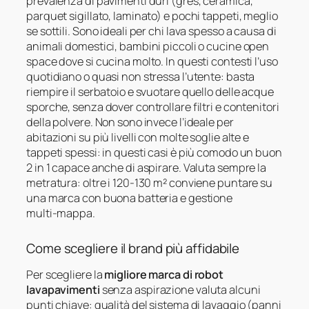
prevalenza di pavimenti duri (gres, ceramica,
parquet sigillato, laminato) e pochi tappeti, meglio
se sottili. Sono ideali per chi lava spesso a causa di
animali domestici, bambini piccoli o cucine open
space dove si cucina molto. In questi contesti l’uso
quotidiano o quasi non stressa l’utente: basta
riempire il serbatoio e svuotare quello delle acque
sporche, senza dover controllare filtri e contenitori
della polvere. Non sono invece l’ideale per
abitazioni su più livelli con molte soglie alte e
tappeti spessi: in questi casi è più comodo un buon
2 in 1 capace anche di aspirare. Valuta sempre la
metratura: oltre i 120‑130 m² conviene puntare su
una marca con buona batteria e gestione
multi‑mappa.
Come scegliere il brand più affidabile
Per scegliere la
migliore marca di robot
lavapavimenti
senza aspirazione valuta alcuni
punti chiave: qualità del sistema di lavaggio (panni