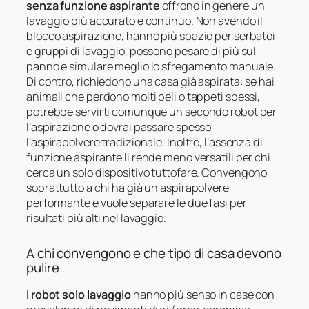
senza funzione aspirante
offrono in genere un
lavaggio più accurato e continuo. Non avendo il
blocco aspirazione, hanno più spazio per serbatoi
e gruppi di lavaggio, possono pesare di più sul
panno e simulare meglio lo sfregamento manuale.
Di contro, richiedono una casa già aspirata: se hai
animali che perdono molti peli o tappeti spessi,
potrebbe servirti comunque un secondo robot per
l’aspirazione o dovrai passare spesso
l’aspirapolvere tradizionale. Inoltre, l’assenza di
funzione aspirante li rende meno versatili per chi
cerca un solo dispositivo tuttofare. Convengono
soprattutto a chi ha già un aspirapolvere
performante e vuole separare le due fasi per
risultati più alti nel lavaggio.
A chi convengono e che tipo di casa devono
pulire
I
robot solo lavaggio
hanno più senso in case con