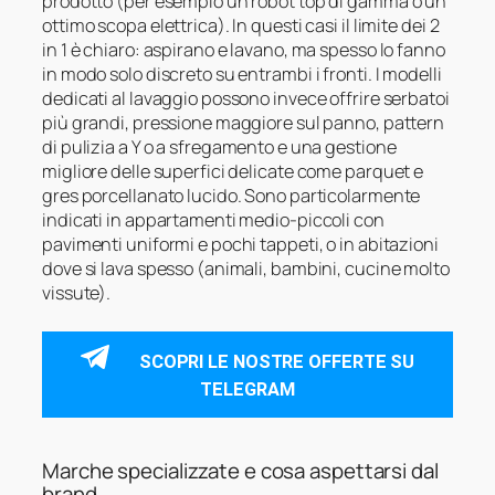
prodotto (per esempio un robot top di gamma o un
ottimo scopa elettrica). In questi casi il limite dei 2
in 1 è chiaro: aspirano e lavano, ma spesso lo fanno
in modo solo discreto su entrambi i fronti. I modelli
dedicati al lavaggio possono invece offrire serbatoi
più grandi, pressione maggiore sul panno, pattern
di pulizia a Y o a sfregamento e una gestione
migliore delle superfici delicate come parquet e
gres porcellanato lucido. Sono particolarmente
indicati in appartamenti medio‑piccoli con
pavimenti uniformi e pochi tappeti, o in abitazioni
dove si lava spesso (animali, bambini, cucine molto
vissute).
SCOPRI LE NOSTRE OFFERTE SU
TELEGRAM
Marche specializzate e cosa aspettarsi dal
brand