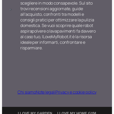
scegliere in modo consapevole. Sul sito
trovi recensioni aggiornate, guide
all’acquisto, confronti tra modelli e
consigli pratici per ottimizzare la pulizia
domestica. Se vuoi scoprire quale robot
aspirapolvere o lavapavimenti fa davvero
al caso tuo, ILoveMyRobot.it è la risorsa
ideale per informarti, confrontare e
risparmiare.
Chi siamo
Note legali
Privacy e cookie policy
I LOVE MY GARDEN
I LOVE MY HOME GYM