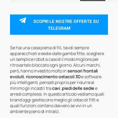
SCOPRI LE NOSTRE OFFERTE SU
TELEGRAM
Se hai una casa piena di fili, tavoli sempre
apparecchiati e sedie dalle gambe fitte, scegliere
un semplice robot a caso è il modo migliore per
ritrovartelo bloccato ogni giorno. Alcuni marchi,
però, hanno investito molto in
sensori frontali
evoluti
,
riconoscimento ostacoli 3D
e software
più intelligenti, pensati proprio per ridurre al
minimo gli incastri tra
cavi
,
piedi delle sedie
e
arredi complessi. In questo articolo vediamo quali
brand oggi gestiscono meglio gli ostacoli fitti e
quali funzioni contano davvero se vivi in un
ambiente pieno di intralci.