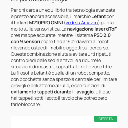
Per chi cerca un equilibrio tra tecnologia avanzata
e prezzo ancora accessibile, il marchio
Lefant
con
il
Lefant M210PRO OMNI
(
vedi su Amazon
) punta
molto sulla sensoristica. La
navigazione laser dToF
crea mappe accurate, mentre il sistema
PSD 2.0
con 9 sensori
copre fino a 190° davanti al robot,
rilevando ostacoli, mobili e oggetti sul percorso.
Questa combinazione aiuta a evitare urti ripetuti
contro piedi delle sedie e tavoli e a ridurre le
situazioni di incastro, soprattutto nelle zone fitte.
La filosofia Lefant è quella di un robot compatto,
con bocchetta senza spazzola centrale per limitare
grovigli e peli attorno al rullo, e con funzioni di
evitamento tappeti durante il lavaggio
, utile se
hai tappeti sottili sotto il tavolo che potrebbero
farlo bloccare.
OFFERTA