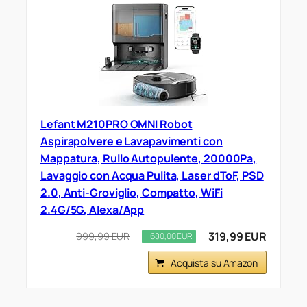
Lefant M210PRO OMNI Robot
Aspirapolvere e Lavapavimenti con
Mappatura, Rullo Autopulente, 20000Pa,
Lavaggio con Acqua Pulita, Laser dToF, PSD
2.0, Anti-Groviglio, Compatto, WiFi
2.4G/5G, Alexa/App
319,99 EUR
999,99 EUR
−680,00 EUR
Acquista su Amazon