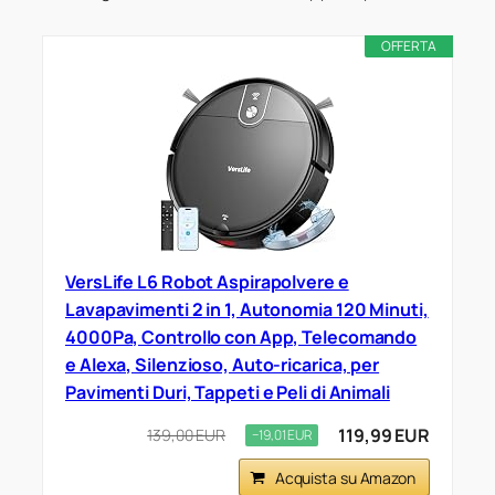
OFFERTA
VersLife L6 Robot Aspirapolvere e
Lavapavimenti 2 in 1, Autonomia 120 Minuti,
4000Pa, Controllo con App, Telecomando
e Alexa, Silenzioso, Auto-ricarica, per
Pavimenti Duri, Tappeti e Peli di Animali
119,99 EUR
139,00 EUR
−19,01 EUR
Acquista su Amazon