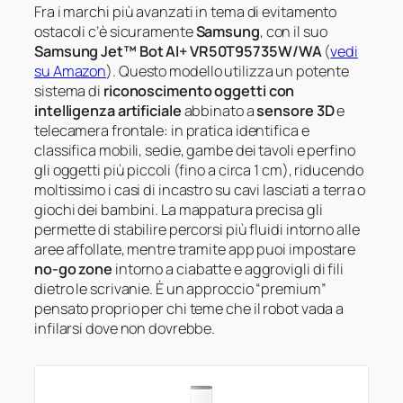
Fra i marchi più avanzati in tema di evitamento
ostacoli c’è sicuramente
Samsung
, con il suo
Samsung Jet™ Bot AI+ VR50T95735W/WA
(
vedi
su Amazon
). Questo modello utilizza un potente
sistema di
riconoscimento oggetti con
intelligenza artificiale
abbinato a
sensore 3D
e
telecamera frontale: in pratica identifica e
classifica mobili, sedie, gambe dei tavoli e perfino
gli oggetti più piccoli (fino a circa 1 cm), riducendo
moltissimo i casi di incastro su cavi lasciati a terra o
giochi dei bambini. La mappatura precisa gli
permette di stabilire percorsi più fluidi intorno alle
aree affollate, mentre tramite app puoi impostare
no-go zone
intorno a ciabatte e aggrovigli di fili
dietro le scrivanie. È un approccio “premium”
pensato proprio per chi teme che il robot vada a
infilarsi dove non dovrebbe.