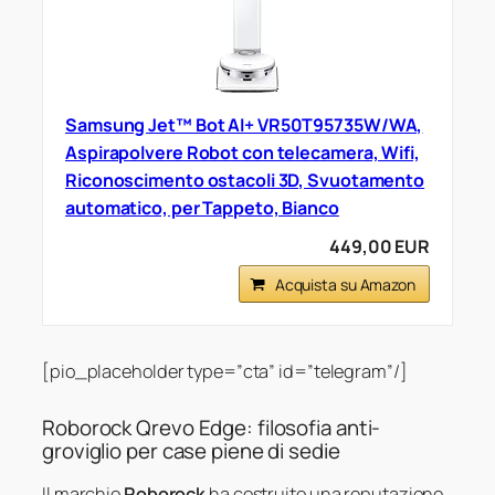
Samsung Jet™ Bot AI+ VR50T95735W/WA,
Aspirapolvere Robot con telecamera, Wifi,
Riconoscimento ostacoli 3D, Svuotamento
automatico, per Tappeto, Bianco
449,00 EUR
Acquista su Amazon
[pio_placeholder type=”cta” id=”telegram”/]
Roborock Qrevo Edge: filosofia anti-
groviglio per case piene di sedie
Il marchio
Roborock
ha costruito una reputazione