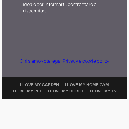
ideale per informarti, confrontare e
risparmiare.
Chi siamo
Note legali
Privacy e cookie policy
I LOVE MY GARDEN
I LOVE MY HOME GYM
I LOVE MY PET
I LOVE MY ROBOT
I LOVE MY TV