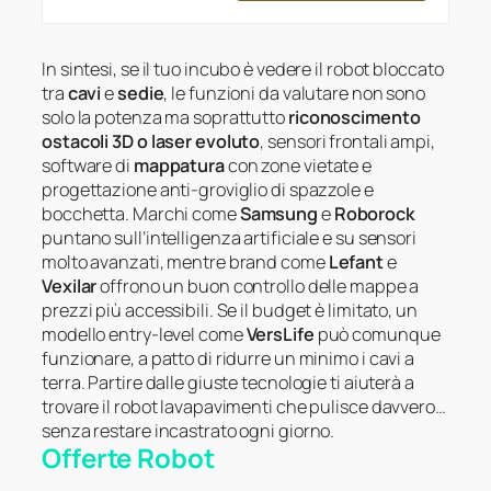
In sintesi, se il tuo incubo è vedere il robot bloccato
tra
cavi
e
sedie
, le funzioni da valutare non sono
solo la potenza ma soprattutto
riconoscimento
ostacoli 3D o laser evoluto
, sensori frontali ampi,
software di
mappatura
con zone vietate e
progettazione anti-groviglio di spazzole e
bocchetta. Marchi come
Samsung
e
Roborock
puntano sull’intelligenza artificiale e su sensori
molto avanzati, mentre brand come
Lefant
e
Vexilar
offrono un buon controllo delle mappe a
prezzi più accessibili. Se il budget è limitato, un
modello entry-level come
VersLife
può comunque
funzionare, a patto di ridurre un minimo i cavi a
terra. Partire dalle giuste tecnologie ti aiuterà a
trovare il robot lavapavimenti che pulisce davvero…
senza restare incastrato ogni giorno.
Offerte Robot