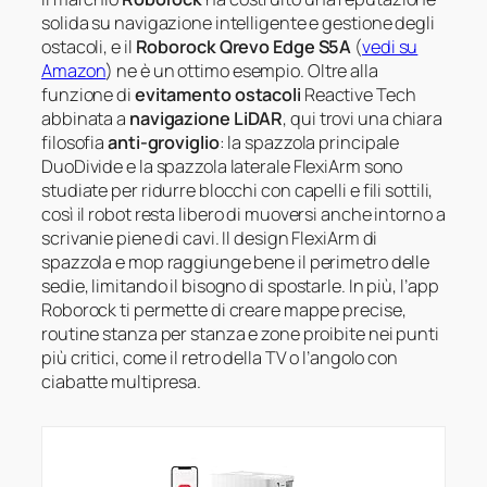
solida su navigazione intelligente e gestione degli
ostacoli, e il
Roborock Qrevo Edge S5A
(
vedi su
Amazon
) ne è un ottimo esempio. Oltre alla
funzione di
evitamento ostacoli
Reactive Tech
abbinata a
navigazione LiDAR
, qui trovi una chiara
filosofia
anti-groviglio
: la spazzola principale
DuoDivide e la spazzola laterale FlexiArm sono
studiate per ridurre blocchi con capelli e fili sottili,
così il robot resta libero di muoversi anche intorno a
scrivanie piene di cavi. Il design FlexiArm di
spazzola e mop raggiunge bene il perimetro delle
sedie, limitando il bisogno di spostarle. In più, l’app
Roborock ti permette di creare mappe precise,
routine stanza per stanza e zone proibite nei punti
più critici, come il retro della TV o l’angolo con
ciabatte multipresa.