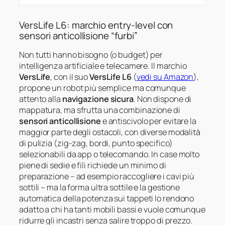
VersLife L6: marchio entry-level con
sensori anticollisione “furbi”
Non tutti hanno bisogno (o budget) per
intelligenza artificiale e telecamere. Il marchio
VersLife
, con il suo
VersLife L6
(
vedi su Amazon
),
propone un robot più semplice ma comunque
attento alla
navigazione sicura
. Non dispone di
mappatura, ma sfrutta una combinazione di
sensori anticollisione
e antiscivolo per evitare la
maggior parte degli ostacoli, con diverse modalità
di pulizia (zig-zag, bordi, punto specifico)
selezionabili da app o telecomando. In case molto
piene di sedie e fili richiede un minimo di
preparazione – ad esempio raccogliere i cavi più
sottili – ma la forma ultra sottile e la gestione
automatica della potenza sui tappeti lo rendono
adatto a chi ha tanti mobili bassi e vuole comunque
ridurre gli incastri senza salire troppo di prezzo.