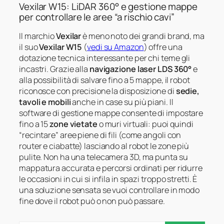
Vexilar W15: LiDAR 360° e gestione mappe
per controllare le aree “a rischio cavi”
Il marchio
Vexilar
è meno noto dei grandi brand, ma
il suo
Vexilar W15
(
vedi su Amazon
) offre una
dotazione tecnica interessante per chi teme gli
incastri. Grazie alla
navigazione laser LDS 360°
e
alla possibilità di salvare fino a 5 mappe, il robot
riconosce con precisione la disposizione di
sedie,
tavoli e mobili
anche in case su più piani. Il
software di gestione mappe consente di impostare
fino a 15
zone vietate
o muri virtuali: puoi quindi
“recintare” aree piene di fili (come angoli con
router e ciabatte) lasciando al robot le zone più
pulite. Non ha una telecamera 3D, ma punta su
mappatura accurata e percorsi ordinati per ridurre
le occasioni in cui si infila in spazi troppo stretti. È
una soluzione sensata se vuoi controllare in modo
fine dove il robot può o non può passare.