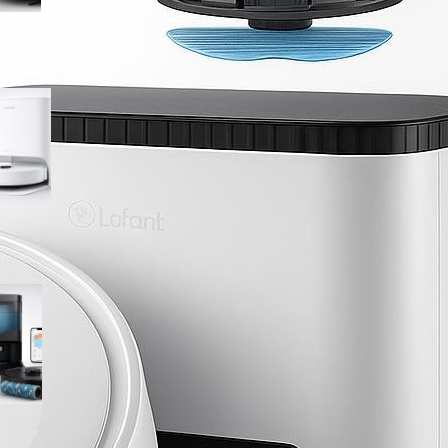
Roborock Qrevo 2 Pro Set,
stazione all-in-one al minimo
storico su Amazon
Lefant M210 PRO OMNI, robot
aspirapolvere lavapavimenti
completo in offerta su
Amazon