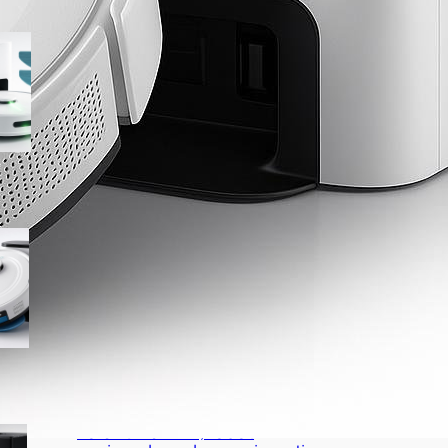
R10 robot aspirapolvere
lavapavimenti con
svuotamento automatico e
mappatura LiDAR, ottimo affare
su Amazon
Lefant M2 Plus con stazione di
raccolta automatica: robot
aspirapolvere lavapavimenti 2 in
1 da prendere ora su Amazon
Lefant M5 MAX, robot