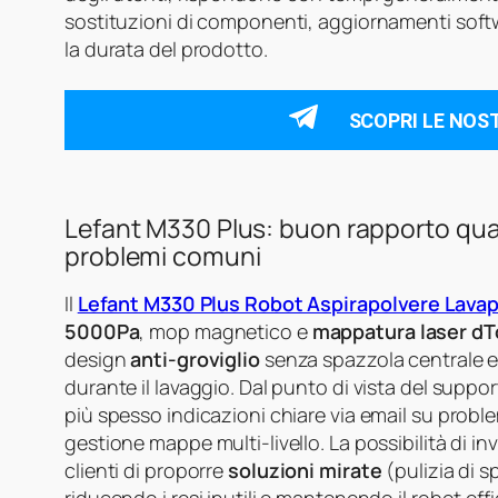
sostituzioni di componenti, aggiornamenti sof
la durata del prodotto.
SCOPRI LE NOS
Lefant M330 Plus: buon rapporto qual
problemi comuni
Il
Lefant M330 Plus Robot Aspirapolvere Lava
5000Pa
, mop magnetico e
mappatura laser dT
design
anti‑groviglio
senza spazzola centrale e 
durante il lavaggio. Dal punto di vista del supp
più spesso indicazioni chiare via email su problem
gestione mappe multi‑livello. La possibilità di inv
clienti di proporre
soluzioni mirate
(pulizia di s