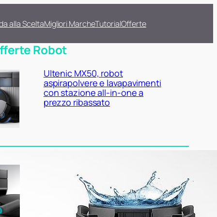
da alla Scelta
Migliori Marche
Tutorial
Offerte
fferte Robot
Ultenic MX50, robot
aspirapolvere e lavapavimenti
con stazione all-in-one a
prezzo ribassato
Lefant M5 Pro con base
autosvuotante, occasione
interessante per chi vuole
fare upgrade