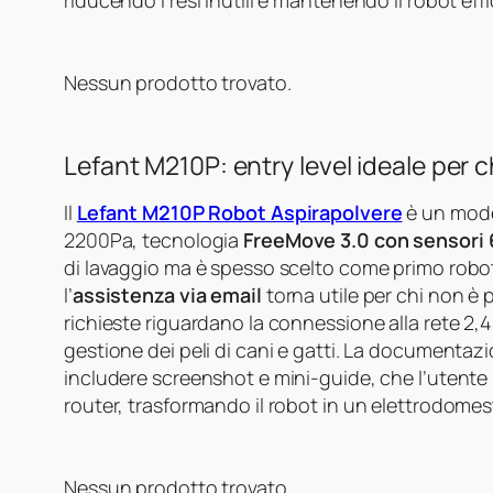
riducendo i resi inutili e mantenendo il robot eff
Nessun prodotto trovato.
Lefant M210P: entry level ideale per ch
Il
Lefant M210P Robot Aspirapolvere
è un mod
2200Pa, tecnologia
FreeMove 3.0 con sensori
di lavaggio ma è spesso scelto come primo robot
l’
assistenza via email
torna utile per chi non è 
richieste riguardano la connessione alla rete 2,
gestione dei peli di cani e gatti. La documentazi
includere screenshot e mini‑guide, che l’utente p
router, trasformando il robot in un elettrodome
Nessun prodotto trovato.