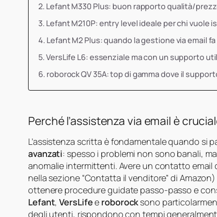
Lefant M330 Plus: buon rapporto qualità/prezz
Lefant M210P: entry level ideale per chi vuole is
Lefant M2 Plus: quando la gestione via email fa
VersLife L6: essenziale ma con un supporto uti
roborock QV 35A: top di gamma dove il supporto 
Perché l’assistenza via email è crucia
L’assistenza scritta è fondamentale quando si pa
avanzati
: spesso i problemi non sono banali, ma
anomalie intermittenti. Avere un contatto email d
nella sezione “Contatta il venditore” di Amazon)
ottenere procedure guidate passo‑passo e conse
Lefant
,
VersLife
e
roborock
sono particolarment
degli utenti, rispondono con tempi generalmente