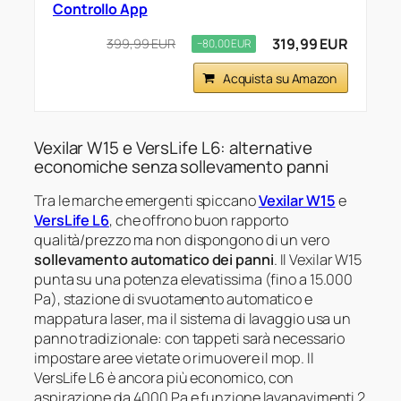
Controllo App
319,99 EUR
399,99 EUR
−80,00 EUR
Acquista su Amazon
Vexilar W15 e VersLife L6: alternative
economiche senza sollevamento panni
Tra le marche emergenti spiccano
Vexilar W15
e
VersLife L6
, che offrono buon rapporto
qualità/prezzo ma non dispongono di un vero
sollevamento automatico dei panni
. Il Vexilar W15
punta su una potenza elevatissima (fino a 15.000
Pa), stazione di svuotamento automatico e
mappatura laser, ma il sistema di lavaggio usa un
panno tradizionale: con tappeti sarà necessario
impostare aree vietate o rimuovere il mop. Il
VersLife L6 è ancora più economico, con
aspirazione da 4000 Pa e funzione lavapavimenti 2