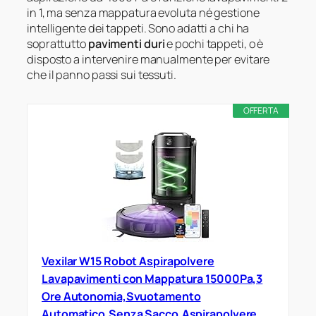
in 1, ma senza mappatura evoluta né gestione
intelligente dei tappeti. Sono adatti a chi ha
soprattutto
pavimenti duri
e pochi tappeti, o è
disposto a intervenire manualmente per evitare
che il panno passi sui tessuti.
OFFERTA
Vexilar W15 Robot Aspirapolvere
Lavapavimenti con Mappatura 15000Pa,3
Ore Autonomia,Svuotamento
Automatico,Senza Sacco,Aspirapolvere