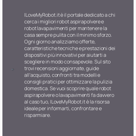
ILoveMyRobot.it è il portale dedicato a chi
cerca i migliori robot aspirapolvere e
robot lavapavimenti per mantenere la
casa sempre pulita con il minimo sforzo.
Ogni giorno analizziamo offerte,
caratteristiche tecniche e prestazioni dei
dispositivi più innovativi per aiutarti a
scegliere in modo consapevole. Sul sito
trovi recensioni aggiornate, guide
all’acquisto, confronti tra modelli e
consigli pratici per ottimizzare la pulizia
domestica. Se vuoi scoprire quale robot
aspirapolvere o lavapavimenti fa davvero
al caso tuo, ILoveMyRobot.it è la risorsa
ideale per informarti, confrontare e
risparmiare.