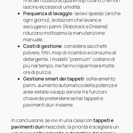
fine del flusso d’acqua e mop rotanti che non
lascino eccesso di umidità.
Frequenza di lavaggio
: se lavi spesso (anche
ogni giorno), le stazioni che lavano e
asciugano i panni (Roborock e Dreame)
riducono moltissimo la manutenzione
manuale.
Costi di gestione
: considera sacchetti
polvere, filtri, mop di ricambio e consumo di
detergente. I modelli “premium” costano di
più nel tempo, ma fanno risparmiare molte
ore di pulizia.
Gestione smart dei tappeti
: sollevamento
panni, aumento automatico della potenza e
aree vietate via app sono le tre funzioni
chiave da pretendere se hai tappeti e
pavimenti duri insieme.
In conclusione, se vivi in una casa con
tappeti e
pavimenti duri
mescolati, la priorità è scegliere un