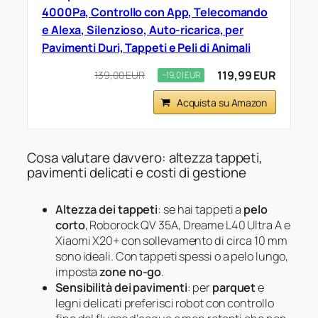
4000Pa, Controllo con App, Telecomando
e Alexa, Silenzioso, Auto-ricarica, per
Pavimenti Duri, Tappeti e Peli di Animali
119,99 EUR
139,00 EUR
−19,01 EUR
Acquista su Amazon
Cosa valutare davvero: altezza tappeti,
pavimenti delicati e costi di gestione
Altezza dei tappeti
: se hai tappeti a
pelo
corto
, Roborock QV 35A, Dreame L40 Ultra A e
Xiaomi X20+ con sollevamento di circa 10 mm
sono ideali. Con tappeti spessi o a pelo lungo,
imposta
zone no-go
.
Sensibilità dei pavimenti
: per
parquet
e
legni delicati preferisci robot con controllo