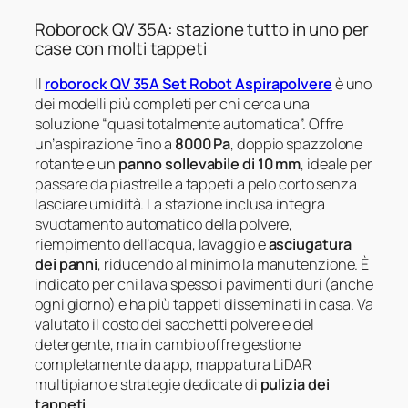
Roborock QV 35A: stazione tutto in uno per
case con molti tappeti
Il
roborock QV 35A Set Robot Aspirapolvere
è uno
dei modelli più completi per chi cerca una
soluzione “quasi totalmente automatica”. Offre
un’aspirazione fino a
8000 Pa
, doppio spazzolone
rotante e un
panno sollevabile di 10 mm
, ideale per
passare da piastrelle a tappeti a pelo corto senza
lasciare umidità. La stazione inclusa integra
svuotamento automatico della polvere,
riempimento dell’acqua, lavaggio e
asciugatura
dei panni
, riducendo al minimo la manutenzione. È
indicato per chi lava spesso i pavimenti duri (anche
ogni giorno) e ha più tappeti disseminati in casa. Va
valutato il costo dei sacchetti polvere e del
detergente, ma in cambio offre gestione
completamente da app, mappatura LiDAR
multipiano e strategie dedicate di
pulizia dei
tappeti
.