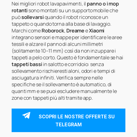
Nei migliori robot lavapavimenti, il
panno o i mop
rotanti
sono montati su un supporto mobile che
può
sollevarsi
quando il robot riconosce un
tappeto o quando torna alla base di lavaggio.
Marchi come
Roborock
,
Dreame
e
Xiaomi
integrano sensori e mappe per identificare le aree
tessili e alzare il panno di alcuni millimetri
(solitamente 10–11 mm) così da non inzuppare i
tappeti a pelo corto. Questo è fondamentale se hai
tappeti bassi
in salotto e corridoio: senza
sollevamento rischieresti aloni, odori e tempi di
asciugatura infiniti. Verifica sempre nelle
specifiche se il sollevamento è automatico, di
quanti mm e se puoi escludere manualmente le
zone con tappeti più alti tramite app.
SCOPRI LE NOSTRE OFFERTE SU
TELEGRAM