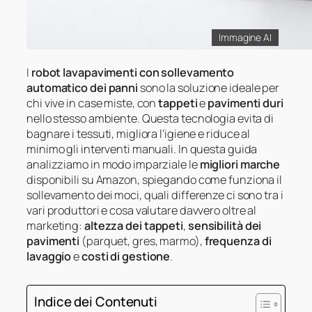
Immagine AI
I
robot lavapavimenti con sollevamento
automatico dei panni
sono la soluzione ideale per
chi vive in case miste, con
tappeti
e
pavimenti duri
nello stesso ambiente. Questa tecnologia evita di
bagnare i tessuti, migliora l’igiene e riduce al
minimo gli interventi manuali. In questa guida
analizziamo in modo imparziale le
migliori marche
disponibili su Amazon, spiegando come funziona il
sollevamento dei moci, quali differenze ci sono tra i
vari produttori e cosa valutare davvero oltre al
marketing:
altezza dei tappeti
,
sensibilità dei
pavimenti
(parquet, gres, marmo),
frequenza di
lavaggio
e
costi di gestione
.
Indice dei Contenuti