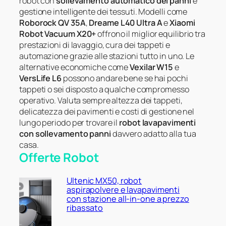
robot con
sollevamento automatico dei panni
e
gestione intelligente dei tessuti. Modelli come
Roborock QV 35A
,
Dreame L40 Ultra A
e
Xiaomi
Robot Vacuum X20+
offrono il miglior equilibrio tra
prestazioni di lavaggio, cura dei tappeti e
automazione grazie alle stazioni tutto in uno. Le
alternative economiche come
Vexilar W15
e
VersLife L6
possono andare bene se hai pochi
tappeti o sei disposto a qualche compromesso
operativo. Valuta sempre altezza dei tappeti,
delicatezza dei pavimenti e costi di gestione nel
lungo periodo per trovare il
robot lavapavimenti
con sollevamento panni
davvero adatto alla tua
casa.
Offerte Robot
Ultenic MX50, robot
aspirapolvere e lavapavimenti
con stazione all-in-one a prezzo
ribassato