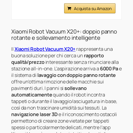
Acquista su Amazon
Xiaomi Robot Vacuum X20+: doppio panno
rotante e sollevamento intelligente
Il
Xiaomi Robot Vacuum X20+
rappresenta una
buona soluzione per chi cerca un
rapporto
qualità/prezzo
interessante senza rinunciare alla
stazione all-in-one. L’aspirazione arriva a
6000 Pa
e
il sistema di
lavaggio con doppio panno rotante
offre un’ottima rimozione delle macchie sui
pavimenti duri. I panni si
sollevano
automaticamente
quando il robot incontra
tappeti o durante il lavaggio/asciugatura in base,
così da non trascinare umidità sui tessuti. La
navigazione laser 3D
e il riconoscimento ostacoli
permettono di creare zone vietate per tappeti
spessi o particolarmente delicati, mentre l’app