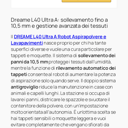
Dreame L40 Ultra A: sollevamento fino a
10,5 mm e gestione avanzata dei tessuti
Il
DREAME L40 Ultra A Robot Aspirapolvere e
Lavapavimenti
nasce proprio per chi ha tante
superfici diverse e vuole una cura particolare per
tappeti e moquette. Il sistema di
sollevamento dei
panni da 10,5 mm
protegge i tessuti dall’umidità,
mentre la funzione di
rilevamento automatico dei
tappeti
consente al robot di aumentare la potenza
di aspirazione solo quando serve. Il doppio sistema
antigroviglio
riduce la manutenzione in case con
animali e capelli lunghi. La stazione si occupa di
lavare i panni, districare le spazzole e svuotare il
contenitore della polvere, con un’impostazione
molto orientata all’autonomia. È un’ottima scelta se
hai tappeti sensibili o moquette leggera e vuoi
evitare completamente che vengano sfiorati da