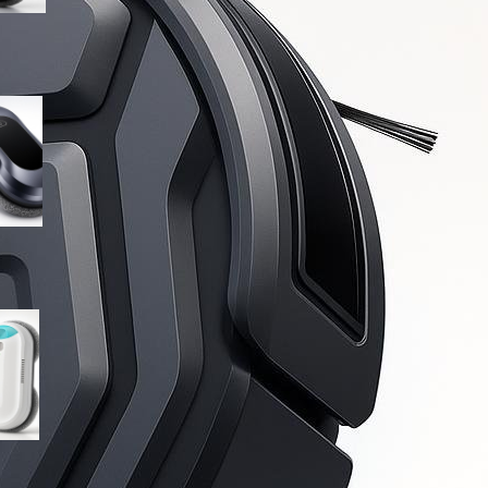
Robot lavavetri W22D su
Amazon: soluzione
automatica per finestre e
vetrate sempre in ordine
HIXZAP robot lavavetri in
offerta su Amazon: vetri puliti
automaticamente anche nei
punti più scomodi