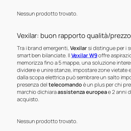
Nessun prodotto trovato.
Vexilar: buon rapporto qualità/prezz
Tra i brand emergenti,
Vexilar
si distingue per i
smart ben bilanciate. Il
Vexilar W9
offre aspirazi
memorizza fino a 5 mappe, una soluzione interes
dividere e unire stanze, impostare zone vietate e
dalla scopa elettrica può sembrare un salto impor
presenza del
telecomando
è un plus per chi pref
marchio dichiara
assistenza europea
e 2 anni d
acquisto.
Nessun prodotto trovato.