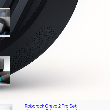
Ultenic MX50, robot
aspirapolvere e lavapavimenti
con stazione all-in-one a
prezzo ribassato
Lefant M5 Pro con base
autosvuotante, occasione
interessante per chi vuole
fare upgrade
Roborock Qrevo 2 Pro Set,