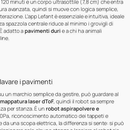
 120 minuti e un corpo ultrasottile (7,8 cm) che entra
tura avanzata, quindi si muove con logica semplice,
erazione. L’app Lefant è essenziale e intuitiva, ideale
za spazzola centrale riduce al minimo i grovigli di
 È adatto a
pavimenti duri
e a chi ha animali
line.
lavare i pavimenti
su un marchio semplice da gestire, può guardare al
a
mappatura laser dToF
, quindi il robot sa sempre
nza per stanza. È un
robot aspirapolvere e
00Pa, riconoscimento automatico dei tappeti e
 da una scopa elettrica, la differenza si sente: si può