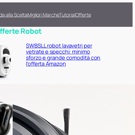
da alla Scelta
Migliori Marche
Tutorial
Offerte
fferte Robot
SWBSLL robot lavavetri per
vetrate e specchi: minimo
sforzo e grande comodità con
l’offerta Amazon
W23D robot lavavetri
elettrico: finestroni e
portefinestre più puliti con lo
sconto Amazon