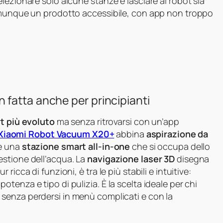
lezionare solo alcune stanze e lasciare al robot sia
comunque un prodotto accessibile, con app non troppo
fatta anche per principianti
t più evoluto
ma senza ritrovarsi con un’app
Xiaomi Robot Vacuum X20+
abbina
aspirazione da
 e una
stazione smart all‑in‑one
che si occupa dello
estione dell’acqua. La
navigazione laser 3D
disegna
icca di funzioni, è tra le più stabili e intuitive:
enza e tipo di pulizia. È la scelta ideale per chi
, senza perdersi in menù complicati e con la