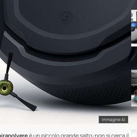
Immagine AI
pirapolvere
è un piccolo grande salto: non si cerca il