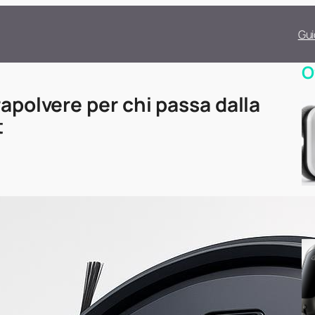
Gui
O
rapolvere per chi passa dalla
t