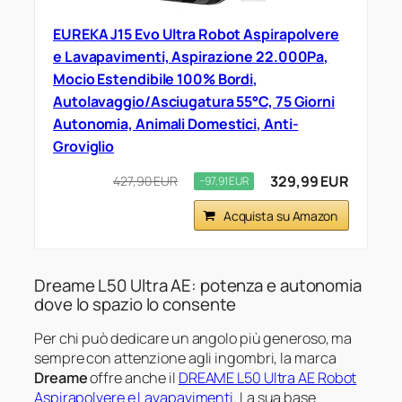
EUREKA J15 Evo Ultra Robot Aspirapolvere
e Lavapavimenti, Aspirazione 22.000Pa,
Mocio Estendibile 100% Bordi,
Autolavaggio/Asciugatura 55°C, 75 Giorni
Autonomia, Animali Domestici, Anti-
Groviglio
329,99 EUR
427,90 EUR
−97,91 EUR
Acquista su Amazon
Dreame L50 Ultra AE: potenza e autonomia
dove lo spazio lo consente
Per chi può dedicare un angolo più generoso, ma
sempre con attenzione agli ingombri, la marca
Dreame
offre anche il
DREAME L50 Ultra AE Robot
Aspirapolvere e Lavapavimenti
. La sua base