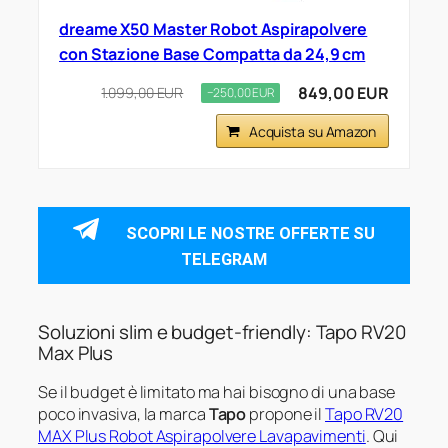
dreame X50 Master Robot Aspirapolvere
con Stazione Base Compatta da 24,9 cm
849,00 EUR
1.099,00 EUR
−250,00 EUR
Acquista su Amazon
SCOPRI LE NOSTRE OFFERTE SU
TELEGRAM
Soluzioni slim e budget-friendly: Tapo RV20
Max Plus
Se il budget è limitato ma hai bisogno di una base
poco invasiva, la marca
Tapo
propone il
Tapo RV20
MAX Plus Robot Aspirapolvere Lavapavimenti
. Qui