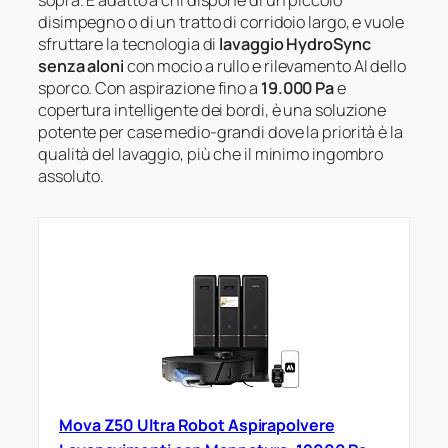
sopra. È adatto a chi dispone di un piccolo
disimpegno o di un tratto di corridoio largo, e vuole
sfruttare la tecnologia di
lavaggio HydroSync
senza aloni
con mocio a rullo e rilevamento AI dello
sporco. Con aspirazione fino a
19.000 Pa
e
copertura intelligente dei bordi, è una soluzione
potente per case medio-grandi dove la priorità è la
qualità del lavaggio, più che il minimo ingombro
assoluto.
Mova Z50 Ultra Robot Aspirapolvere