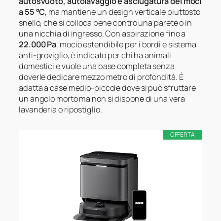
autosvuoto, autolavaggio e asciugatura dei moci
a 55 °C
, ma mantiene un design verticale piuttosto
snello, che si colloca bene contro una parete o in
una nicchia di ingresso. Con aspirazione fino a
22.000 Pa
, mocio estendibile per i bordi e sistema
anti-groviglio, è indicato per chi ha animali
domestici e vuole una base completa senza
doverle dedicare mezzo metro di profondità. È
adatta a case medio-piccole dove si può sfruttare
un angolo morto ma non si dispone di una vera
lavanderia o ripostiglio.
OFFERTA