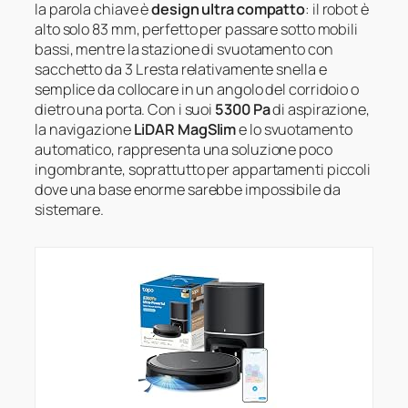
la parola chiave è
design ultra compatto
: il robot è
alto solo 83 mm, perfetto per passare sotto mobili
bassi, mentre la stazione di svuotamento con
sacchetto da 3 L resta relativamente snella e
semplice da collocare in un angolo del corridoio o
dietro una porta. Con i suoi
5300 Pa
di aspirazione,
la navigazione
LiDAR MagSlim
e lo svuotamento
automatico, rappresenta una soluzione poco
ingombrante, soprattutto per appartamenti piccoli
dove una base enorme sarebbe impossibile da
sistemare.