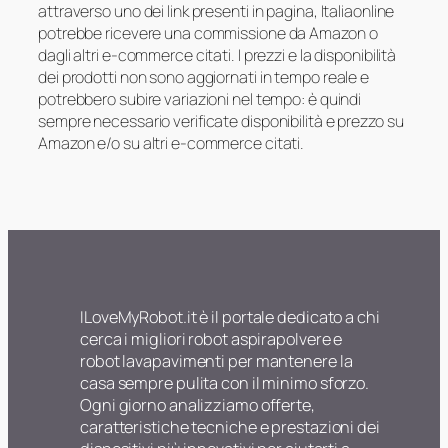
attraverso uno dei link presenti in pagina, Italiaonline
potrebbe ricevere una commissione da Amazon o
dagli altri e-commerce citati. I prezzi e la disponibilità
dei prodotti non sono aggiornati in tempo reale e
potrebbero subire variazioni nel tempo: è quindi
sempre necessario verificate disponibilità e prezzo su
Amazon e/o su altri e-commerce citati.
ILoveMyRobot.it è il portale dedicato a chi
cerca i migliori robot aspirapolvere e
robot lavapavimenti per mantenere la
casa sempre pulita con il minimo sforzo.
Ogni giorno analizziamo offerte,
caratteristiche tecniche e prestazioni dei