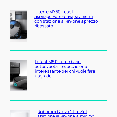
Ultenic MX50, robot
aspirapolvere e lavapavimenti
con stazione all-in-one a prezzo
ribassato
Lefant M5 Pro con base
autosvuotante, occasione
interessante per chi vuole fare
upgrade
Roborock Qrevo 2 Pro Set,
stazione all-in-one al minimo