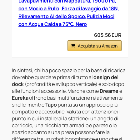
Lavapavimenti con Mappatura, 19000 Pa,
con Mocio a Rullo, Forza di lavaggio da 18N,
Rilevamento AI dello Sporco,Pulizia Moci
con Acqua Calda a 75℃, Nero
605,56 EUR
Acquista su Amazon
In sintesi, chi ha poco spazio per la base di ricarica
dovrebbe guardare prima di tutto al
design del
dock
(profondità e sviluppo verticale) e solo dopo
alle funzioni accessorie. Marche come
Dreame
e
Eureka
offrono basi multifunzione relativamente
snelle, mentre
Tapo
punta su un approccio più
compatto e accessibile. Valuta con attenzione il
punto in cui installerai la stazione: un angolo di
corridoio, una nicchia tra armadio e parete o lo
spazio accanto a una presa possono fare la
differenza tra un robot ingombrante e uno che si