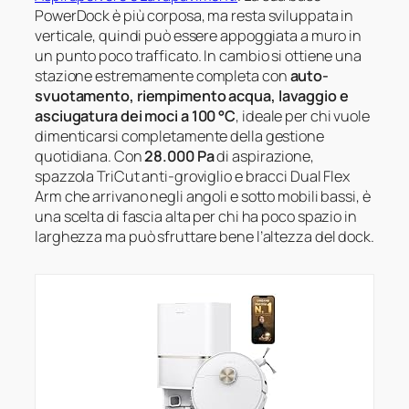
PowerDock è più corposa, ma resta sviluppata in
verticale, quindi può essere appoggiata a muro in
un punto poco trafficato. In cambio si ottiene una
stazione estremamente completa con
auto-
svuotamento, riempimento acqua, lavaggio e
asciugatura dei moci a 100 °C
, ideale per chi vuole
dimenticarsi completamente della gestione
quotidiana. Con
28.000 Pa
di aspirazione,
spazzola TriCut anti-groviglio e bracci Dual Flex
Arm che arrivano negli angoli e sotto mobili bassi, è
una scelta di fascia alta per chi ha poco spazio in
larghezza ma può sfruttare bene l’altezza del dock.