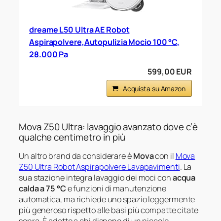
dreame L50 Ultra AE Robot
Aspirapolvere,Autopulizia Mocio 100 °C,
28.000 Pa
599,00 EUR
Acquista su Amazon
Mova Z50 Ultra: lavaggio avanzato dove c’è
qualche centimetro in più
Un altro brand da considerare è
Mova
con il
Mova
Z50 Ultra Robot Aspirapolvere Lavapavimenti
. La
sua stazione integra lavaggio dei moci con
acqua
calda a 75 °C
e funzioni di manutenzione
automatica, ma richiede uno spazio leggermente
più generoso rispetto alle basi più compatte citate