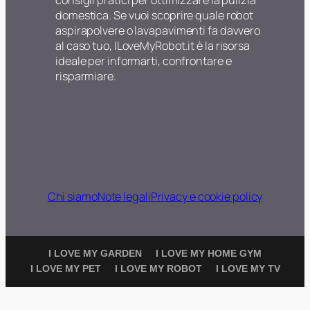
domestica. Se vuoi scoprire quale robot
aspirapolvere o lavapavimenti fa davvero
al caso tuo, ILoveMyRobot.it è la risorsa
ideale per informarti, confrontare e
risparmiare.
Chi siamo
Note legali
Privacy e cookie policy
I LOVE MY GARDEN
I LOVE MY HOME GYM
I LOVE MY PET
I LOVE MY ROBOT
I LOVE MY TV