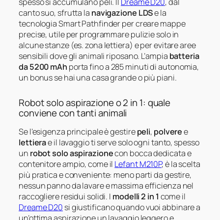
spesso si accumulano peli. Il
Dreame D20
, dal
canto suo, sfrutta la
navigazione LDS
e la
tecnologia Smart Pathfinder per creare mappe
precise, utile per programmare pulizie solo in
alcune stanze (es. zona lettiera) e per evitare aree
sensibili dove gli animali riposano. L’ampia
batteria
da 5200 mAh
porta fino a 285 minuti di autonomia,
un bonus se hai una casa grande o più piani.
Robot solo aspirazione o 2 in 1: quale
conviene con tanti animali
Se l’esigenza principale è gestire
peli
,
polvere
e
lettiera
e il lavaggio ti serve solo ogni tanto, spesso
un
robot solo aspirazione
con bocca dedicata e
contenitore ampio, come il
Lefant M210P
, è la scelta
più pratica e conveniente: meno parti da gestire,
nessun panno da lavare e massima efficienza nel
raccogliere residui solidi. I
modelli 2 in 1
come il
Dreame D20
si giustificano quando vuoi abbinare a
un’ottima aspirazione un lavaggio leggero e