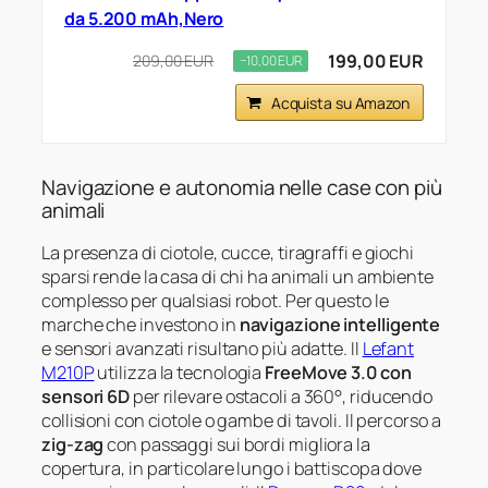
da 5.200 mAh,Nero
199,00 EUR
209,00 EUR
−10,00 EUR
Acquista su Amazon
Navigazione e autonomia nelle case con più
animali
La presenza di ciotole, cucce, tiragraffi e giochi
sparsi rende la casa di chi ha animali un ambiente
complesso per qualsiasi robot. Per questo le
marche che investono in
navigazione intelligente
e sensori avanzati risultano più adatte. Il
Lefant
M210P
utilizza la tecnologia
FreeMove 3.0 con
sensori 6D
per rilevare ostacoli a 360°, riducendo
collisioni con ciotole o gambe di tavoli. Il percorso a
zig-zag
con passaggi sui bordi migliora la
copertura, in particolare lungo i battiscopa dove