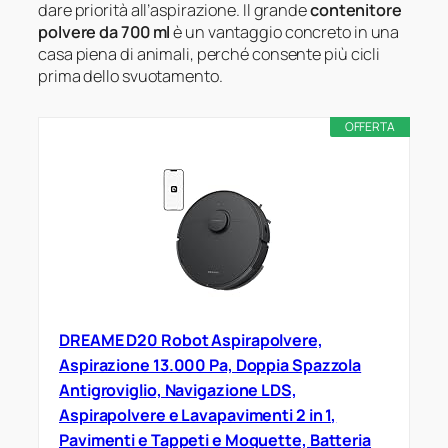
dare priorità all’aspirazione. Il grande
contenitore
polvere da 700 ml
è un vantaggio concreto in una
casa piena di animali, perché consente più cicli
prima dello svuotamento.
OFFERTA
DREAME D20 Robot Aspirapolvere,
Aspirazione 13.000 Pa, Doppia Spazzola
Antigroviglio, Navigazione LDS,
Aspirapolvere e Lavapavimenti 2 in 1,
Pavimenti e Tappeti e Moquette, Batteria