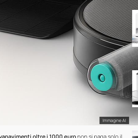
Immagine AI
vapavimenti oltre i 1000 euro
non si paga solo il