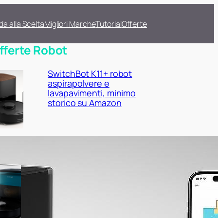
da alla Scelta
Migliori Marche
Tutorial
Offerte
fferte Robot
SwitchBot K11+ robot
aspirapolvere e
lavapavimenti, minimo
storico su Amazon
Cecotec Conga X50 X-Treme,
robot con base autovuotante
a prezzo super su Amazon