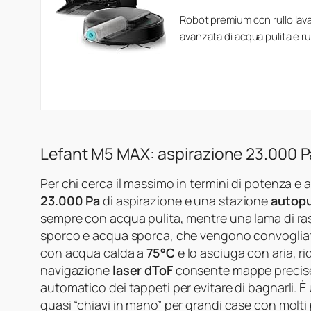
Robot premium con rullo lav
avanzata di acqua pulita e r
Lefant M5 MAX: aspirazione 23.000 P
Per chi cerca il massimo in termini di potenza e
23.000 Pa
di aspirazione e una stazione
autopu
sempre con acqua pulita, mentre una lama di ra
sporco e acqua sporca, che vengono convogliati n
con acqua calda a
75°C
e lo asciuga con aria, r
navigazione
laser dToF
consente mappe precise
automatico dei tappeti per evitare di bagnarli. 
quasi “chiavi in mano” per grandi case con molti