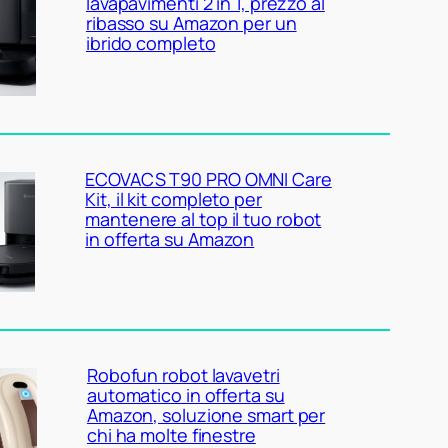
lavapavimenti 2 in 1, prezzo al
ribasso su Amazon per un
ibrido completo
ECOVACS T90 PRO OMNI Care
Kit, il kit completo per
mantenere al top il tuo robot
in offerta su Amazon
Robofun robot lavavetri
automatico in offerta su
Amazon, soluzione smart per
chi ha molte finestre