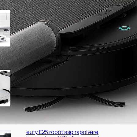
eufy C28 HydroJet 5 in 1, super
potenza e AI per l’evitamento
ostacoli con prezzo Amazon da
tenere d’occhio
Lefant M210 PLUS in offerta su
Amazon, robot compatto con
base di raccolta a prezzo
molto interessante
eufy E25 robot aspirapolvere