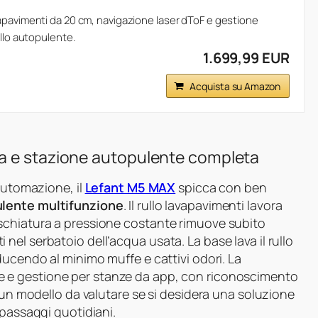
apavimenti da 20 cm, navigazione laser dToF e gestione
ullo autopulente.
1.699,99 EUR
Acquista su Amazon
a e stazione autopulente completa
 automazione, il
Lefant M5 MAX
spicca con ben
lente multifunzione
. Il rullo lavapavimenti lavora
schiatura a pressione costante rimuove subito
el serbatoio dell’acqua usata. La base lava il rullo
iducendo al minimo muffe e cattivi odori. La
 e gestione per stanze da app, con riconoscimento
È un modello da valutare se si desidera una soluzione
 passaggi quotidiani.