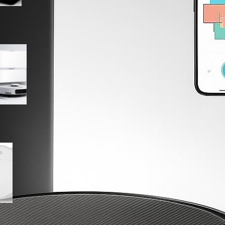
MOVA P50 Ultra robot
aspirapolvere, top di gamma
in offerta su Amazon
Robot aspirapolvere
lavapavimenti 2 in 1 ultra sottile,
minimo storico su Amazon per
chi cerca un modello completo
ma economico