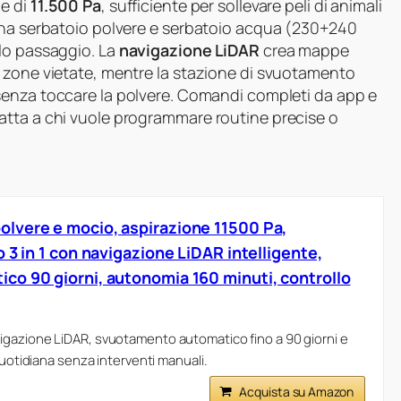
ne di
11.500 Pa
, sufficiente per sollevare peli di animali
bina serbatoio polvere e serbatoio acqua (230+240
lo passaggio. La
navigazione LiDAR
crea mappe
 zone vietate, mentre la stazione di svuotamento
enza toccare la polvere. Comandi completi da app e
atta a chi vuole programmare routine precise o
lvere e mocio, aspirazione 11500 Pa,
 3 in 1 con navigazione LiDAR intelligente,
o 90 giorni, autonomia 160 minuti, controllo
gazione LiDAR, svuotamento automatico fino a 90 giorni e
quotidiana senza interventi manuali.
Acquista su Amazon