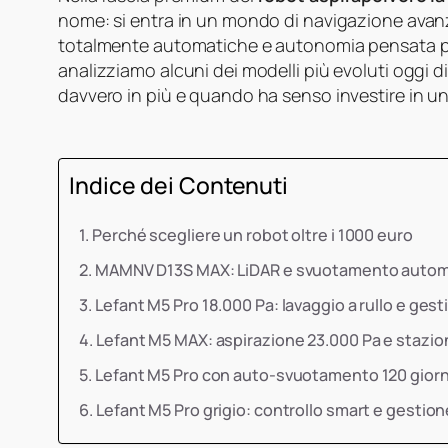
nome: si entra in un mondo di navigazione avan
totalmente automatiche e autonomia pensata p
analizziamo alcuni dei modelli più evoluti oggi 
davvero in più e quando ha senso investire in u
Indice dei Contenuti
Perché scegliere un robot oltre i 1000 euro
MAMNV D13S MAX: LiDAR e svuotamento automat
Lefant M5 Pro 18.000 Pa: lavaggio a rullo e gest
Lefant M5 MAX: aspirazione 23.000 Pa e stazi
Lefant M5 Pro con auto-svuotamento 120 giorn
Lefant M5 Pro grigio: controllo smart e gestion