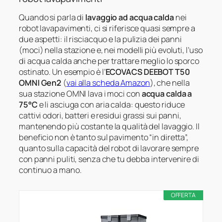
Quando si parla di
lavaggio ad acqua calda
nei
robot lavapavimenti, ci si riferisce quasi sempre a
due aspetti: il risciacquo e la pulizia dei panni
(moci) nella stazione e, nei modelli più evoluti, l’uso
di acqua calda anche per trattare meglio lo sporco
ostinato. Un esempio è l’
ECOVACS DEEBOT T50
OMNI Gen2
(
vai alla scheda Amazon
), che nella
sua stazione OMNI lava i moci con
acqua calda a
75°C
e li asciuga con aria calda: questo riduce
cattivi odori, batteri e residui grassi sui panni,
mantenendo più costante la qualità del lavaggio. Il
beneficio non è tanto sul pavimento “in diretta”,
quanto sulla capacità del robot di lavorare sempre
con panni puliti, senza che tu debba intervenire di
continuo a mano.
OFFERTA