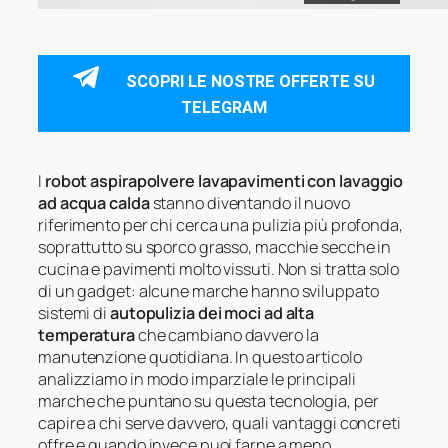
SCOPRI LE NOSTRE OFFERTE SU
TELEGRAM
I
robot aspirapolvere lavapavimenti con lavaggio
ad acqua calda
stanno diventando il nuovo
riferimento per chi cerca una pulizia più profonda,
soprattutto su sporco grasso, macchie secche in
cucina e pavimenti molto vissuti. Non si tratta solo
di un gadget: alcune marche hanno sviluppato
sistemi di
autopulizia dei moci ad alta
temperatura
che cambiano davvero la
manutenzione quotidiana. In questo articolo
analizziamo in modo imparziale le principali
marche che puntano su questa tecnologia, per
capire a chi serve davvero, quali vantaggi concreti
offre e quando invece puoi farne a meno.