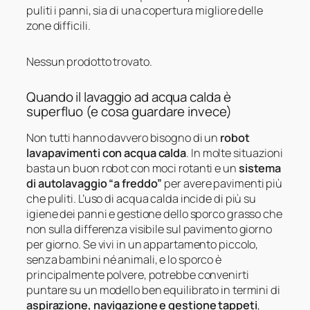
puliti i panni, sia di una copertura migliore delle
zone difficili.
Nessun prodotto trovato.
Quando il lavaggio ad acqua calda è
superfluo (e cosa guardare invece)
Non tutti hanno davvero bisogno di un
robot
lavapavimenti con acqua calda
. In molte situazioni
basta un buon robot con moci rotanti e un
sistema
di autolavaggio “a freddo”
per avere pavimenti più
che puliti. L’uso di acqua calda incide di più su
igiene dei panni e gestione dello sporco grasso che
non sulla differenza visibile sul pavimento giorno
per giorno. Se vivi in un appartamento piccolo,
senza bambini né animali, e lo sporco è
principalmente polvere, potrebbe convenirti
puntare su un modello ben equilibrato in termini di
aspirazione, navigazione e gestione tappeti
,