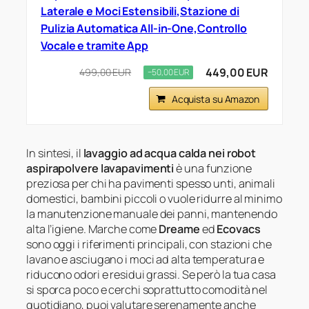
Laterale e Moci Estensibili,Stazione di
Pulizia Automatica All-in-One,Controllo
Vocale e tramite App
449,00 EUR
499,00 EUR
−50,00 EUR
Acquista su Amazon
In sintesi, il
lavaggio ad acqua calda nei robot
aspirapolvere lavapavimenti
è una funzione
preziosa per chi ha pavimenti spesso unti, animali
domestici, bambini piccoli o vuole ridurre al minimo
la manutenzione manuale dei panni, mantenendo
alta l’igiene. Marche come
Dreame
ed
Ecovacs
sono oggi i riferimenti principali, con stazioni che
lavano e asciugano i moci ad alta temperatura e
riducono odori e residui grassi. Se però la tua casa
si sporca poco e cerchi soprattutto comodità nel
quotidiano, puoi valutare serenamente anche