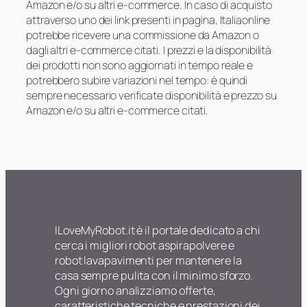
Amazon e/o su altri e-commerce. In caso di acquisto
attraverso uno dei link presenti in pagina, Italiaonline
potrebbe ricevere una commissione da Amazon o
dagli altri e-commerce citati. I prezzi e la disponibilità
dei prodotti non sono aggiornati in tempo reale e
potrebbero subire variazioni nel tempo: è quindi
sempre necessario verificate disponibilità e prezzo su
Amazon e/o su altri e-commerce citati.
ILoveMyRobot.it è il portale dedicato a chi
cerca i migliori robot aspirapolvere e
robot lavapavimenti per mantenere la
casa sempre pulita con il minimo sforzo.
Ogni giorno analizziamo offerte,
caratteristiche tecniche e prestazioni dei