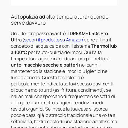
Autopulizia ad alta temperatura: quando
serve davvero
Un ulteriore passo avanti è il
DREAME L50s Pro
Ultra
(
scopri il prodotto su Amazon
), che affina il
concetto di acqua calda con il sistema
ThermoHub
a 100°C
per l’auto-pulizia dei moci. Qui l’alta
temperatura agisce in modo ancora più netto su
unto, macchie secche e batteri
nei panni,
mantenendo la stazione e i moci più igienici nel
lungo periodo. Questa tecnologia è
particolarmente indicata se lavi spesso pavimenti
di cucina molto unti (es. fritture, condimenti), se
hai animali che sporcano di frequente o se soffri di
allergie e punti molto su igiene e riduzione di
residui organici. Se invece la tua casa si sporca
poco e passi già lo straccio tradizionale una volta a
settimana, l’extra costo di una stazione ad altissima
temperatura potrebbe non portarti un vantaggio