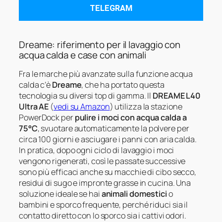
TELEGRAM
Dreame: riferimento per il lavaggio con
acqua calda e case con animali
Fra le marche più avanzate sulla funzione acqua
calda c’è
Dreame
, che ha portato questa
tecnologia su diversi top di gamma. Il
DREAME L40
Ultra AE
(
vedi su Amazon
) utilizza la stazione
PowerDock per
pulire i moci con acqua calda a
75°C
, svuotare automaticamente la polvere per
circa 100 giorni e asciugare i panni con aria calda.
In pratica, dopo ogni ciclo di lavaggio i moci
vengono rigenerati, così le passate successive
sono più efficaci anche su macchie di cibo secco,
residui di sugo e impronte grasse in cucina. Una
soluzione ideale se hai
animali domestici
o
bambini e sporco frequente, perché riduci sia il
contatto diretto con lo sporco sia i cattivi odori.