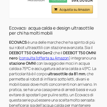
599,00 EUR
749,00 EUR
−150,00 EUR
Acquista su Amazon
Ecovacs: acqua calda e design ultrasottile
per chi ha molti mobili
ECOVACS
è una delle marche che ha spinto di più
sui robot ultrasottili con stazione avanzata. Sia il
DEEBOT T50 OMNI Gen2
che il
DEEBOT T50 OMNI
nero
(
consulta l’offerta su Amazon
) integrano una
stazione OMNI
con lavaggio dei moci in acqua
calda a 75°C e asciugatura ad aria calda a 45°C. La
particolarità è il corpo
ultrasottile da 81 mm
, che
permette al robot di infilarsi sotto letti, divani e
mobili bassi dove molti concorrenti non arrivano. In
pratica, se hai una casa piena di arredi bassi e vuoi
evitare di spostarli per pulire sotto, un Ecovacs di
questa serie può essere una scelta molto sensata:
beneficerai sia dell’acqua calda per mantenere