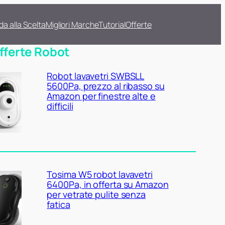
da alla Scelta
Migliori Marche
Tutorial
Offerte
fferte Robot
Robot lavavetri SWBSLL
5600Pa, prezzo al ribasso su
Amazon per finestre alte e
difficili
Tosima W5 robot lavavetri
6400Pa, in offerta su Amazon
per vetrate pulite senza
fatica