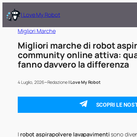
I Love My Robot
Migliori Marche
Migliori marche di robot asp
community online attiva: qu
fanno davvero la differenza
–
4 Luglio, 2026
Redazione
I Love My Robot
SCOPRI LE NOS
I
robot aspirapolvere lavapavimenti
sono diven