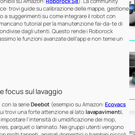
onibili su Amazon:
Roborock S8
). La community
e: trovi guide su calibrazione delle mappe, gestione
ino a suggerimenti su come integrare il robot con
 mancano tutorial per la manutenzione fai‑da‑te di
 condivise dagli utenti. Questo rende i Roborock
massimo le funzioni avanzate dell’app e non teme un
 focus sul lavaggio
, con la serie
Deebot
(esempio su Amazon:
Ecovacs
Qui trovi una forte attenzione al lato
lavapavimenti
,
impostare l’intensità di umidificazione dei mop,
gres, parquet o laminato. Nei gruppi utenti vengono
 con molti tappeti, animali domestici o bambini piccoli.