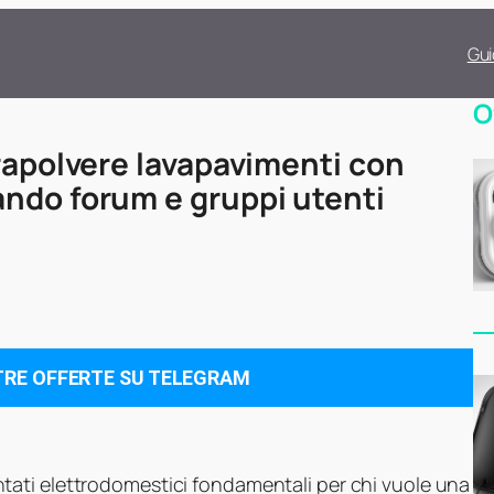
Gui
O
irapolvere lavapavimenti con
ando forum e gruppi utenti
TRE OFFERTE SU TELEGRAM
tati elettrodomestici fondamentali per chi vuole una