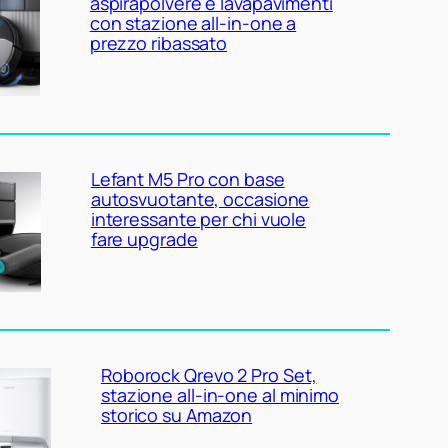
aspirapolvere e lavapavimenti
con stazione all-in-one a
prezzo ribassato
Lefant M5 Pro con base
autosvuotante, occasione
interessante per chi vuole
fare upgrade
Roborock Qrevo 2 Pro Set,
stazione all-in-one al minimo
storico su Amazon