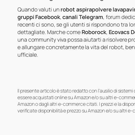
Quando valuti un
robot aspirapolvere lavapav
gruppi Facebook
,
canali Telegram
, forum dedic
recenti ci sono, se gli utenti si rispondono tra l
dettagliate. Marche come
Roborock
,
Ecovacs 
una community viva possa aiutarti a risolvere pro
e allungare concretamente la vita del robot, ben o
ufficiale.
Il presente articolo è stato redatto con l’ausilio di sistem
essere acquistati online su Amazon e/o su altri e-commerc
Amazon o dagli altri e-commerce citati. I prezzi e la disp
verificate disponibilità e prezzo su Amazon e/o su altri e