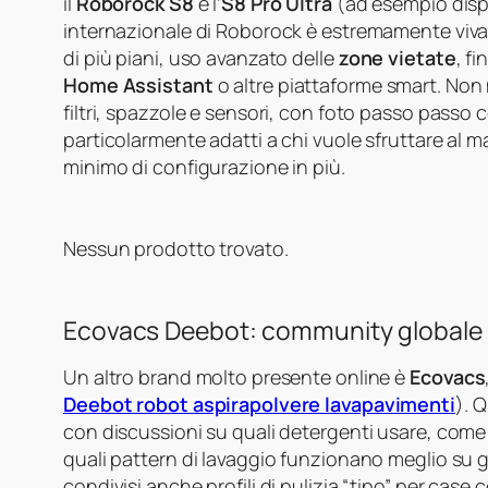
il
Roborock S8
e l’
S8 Pro Ultra
(ad esempio disp
internazionale di Roborock è estremamente vivac
di più piani, uso avanzato delle
zone vietate
, f
Home Assistant
o altre piattaforme smart. Non
filtri, spazzole e sensori, con foto passo passo
particolarmente adatti a chi vuole sfruttare al 
minimo di configurazione in più.
Nessun prodotto trovato.
Ecovacs Deebot: community globale e
Un altro brand molto presente online è
Ecovacs
Deebot robot aspirapolvere lavapavimenti
). 
con discussioni su quali detergenti usare, come 
quali pattern di lavaggio funzionano meglio su 
condivisi anche profili di pulizia “tipo” per case