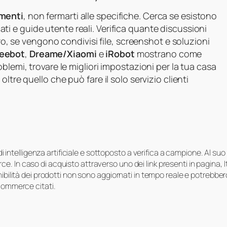
imenti
, non fermarti alle specifiche. Cerca se esistono
ati e guide utente reali. Verifica quante discussioni
oro, se vengono condivisi file, screenshot e soluzioni
Deebot
,
Dreame/Xiaomi
e
iRobot
mostrano come
blemi, trovare le migliori impostazioni per la tua casa
ltre quello che può fare il solo servizio clienti
i di intelligenza artificiale e sottoposto a verifica a campione. Al 
e. In caso di acquisto attraverso uno dei link presenti in pagina,
onibilità dei prodotti non sono aggiornati in tempo reale e potrebb
-commerce citati.