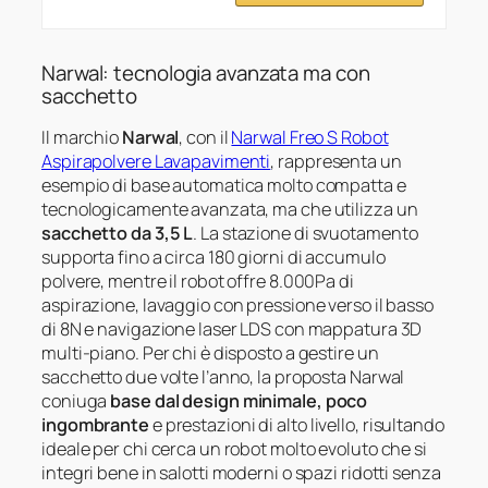
Narwal: tecnologia avanzata ma con
sacchetto
Il marchio
Narwal
, con il
Narwal Freo S Robot
Aspirapolvere Lavapavimenti
, rappresenta un
esempio di base automatica molto compatta e
tecnologicamente avanzata, ma che utilizza un
sacchetto da 3,5 L
. La stazione di svuotamento
supporta fino a circa 180 giorni di accumulo
polvere, mentre il robot offre 8.000Pa di
aspirazione, lavaggio con pressione verso il basso
di 8N e navigazione laser LDS con mappatura 3D
multi‑piano. Per chi è disposto a gestire un
sacchetto due volte l’anno, la proposta Narwal
coniuga
base dal design minimale, poco
ingombrante
e prestazioni di alto livello, risultando
ideale per chi cerca un robot molto evoluto che si
integri bene in salotti moderni o spazi ridotti senza