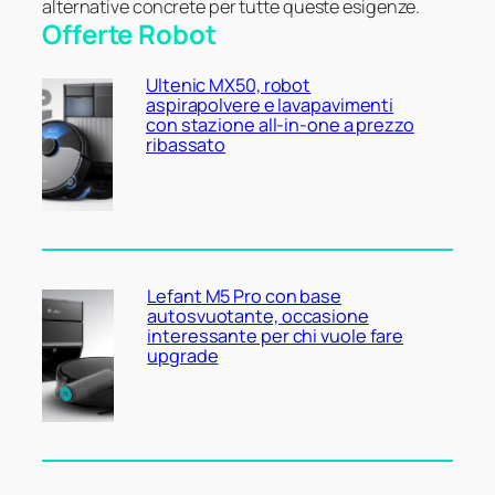
alternative concrete per tutte queste esigenze.
Offerte Robot
Ultenic MX50, robot
aspirapolvere e lavapavimenti
con stazione all-in-one a prezzo
ribassato
Lefant M5 Pro con base
autosvuotante, occasione
interessante per chi vuole fare
upgrade