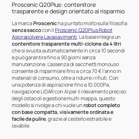
Proscenic Q20Plus: contenitore
trasparente e design orientato al risparmio
La marca
Proscenic
ha puntato molto sulla filosofia
senza sacco
con il
Proscenic Q20Plus Robot
Aspirapolvere Lavapavimenti
. La base integra un
contenitore trasparente multi‑ciclone da 4 litri
che si svuota automaticamente in circa 10 secondi
e può garantire fino a 90 giorni senza
manutenzione. L’assenza di sacchetti monouso
consente di risparmiare fino a circa 70 € l’anno in
materiali di consumo, oltre a ridurre i rifiuti. Con
una potenza di aspirazione fino a 10.000Pa,
navigazione LiDAR con AI per il rilevamento preciso
degli ostacoli e gestione multi‑mappa, questo
modello si rivolge a chi vuole un
robot completo
con base compatta, visivamente ordinata e
facile da pulire
, grazie al cestello estraibile e
lavabile.