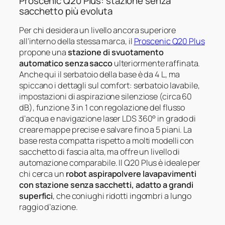
Proscenic Q20 Plus: stazione senza
sacchetto più evoluta
Per chi desidera un livello ancora superiore
all’interno della stessa marca, il
Proscenic Q20 Plus
propone una
stazione di svuotamento
automatico senza sacco
ulteriormente raffinata.
Anche qui il serbatoio della base è da 4 L, ma
spiccano i dettagli sul comfort: serbatoio lavabile,
impostazioni di aspirazione silenziose (circa 60
dB), funzione 3 in 1 con regolazione del flusso
d’acqua e navigazione laser LDS 360° in grado di
creare mappe precise e salvare fino a 5 piani. La
base resta compatta rispetto a molti modelli con
sacchetto di fascia alta, ma offre un livello di
automazione comparabile. Il Q20 Plus è ideale per
chi cerca un
robot aspirapolvere lavapavimenti
con stazione senza sacchetti, adatto a grandi
superfici
, che coniughi ridotti ingombri a lungo
raggio d’azione.