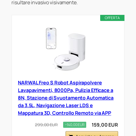
risultare invasivo visivamente.
OFFERTA
NARWAL Freo S Robot Aspirapolvere
Lavapavimenti, 8000Pa, Pulizia Efficace a
8N, Stazione di Svuotamento Automatica
da 3.5L, Navigazione Laser LDS e
Mappatura 3D, Controllo Remoto via APP
159,00 EUR
299,00 EUR
−140,00 EUR