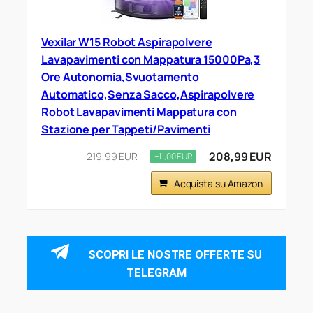
Vexilar W15 Robot Aspirapolvere
Lavapavimenti con Mappatura 15000Pa,3
Ore Autonomia,Svuotamento
Automatico,Senza Sacco,Aspirapolvere
Robot Lavapavimenti Mappatura con
Stazione per Tappeti/Pavimenti
208,99 EUR
219,99 EUR
−11,00 EUR
Acquista su Amazon
SCOPRI LE NOSTRE OFFERTE SU
TELEGRAM