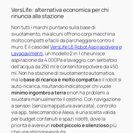
VersLife: alternativa economica per chi
rinuncia alla stazione
Non tutti i marchi puntano sulla base di
svuotamento, ma alcuni offrono corpi macchina
molto compatti e facili da parcheggiare contro il
muro. È il caso del
VersLife L6 Robot Aspirapolvere e
Lavapavimenti
, un modello 2 in 1 che unisce
aspirazione da 4.000Pa e lavaggio, con serbatoio
dell’acqua da 250 ml e contenitore polvere da 450
ml. Non ha stazione di svuotamento automatica,
ma la
base di ricarica è molto compatta
e il robot si
auto‑ricarica, risultando indicato per chi vuole
minimo ingombro a terra
e non ha problemi a
svuotare manualmente il cestino. Con navigazione
a sensori (senza mappatura avanzata), controllo
via app, telecomando e Alexa, è una scelta valida
per budget contenuti e spazi ridotti, dove la
priorità è avere un
robot piccolo e silenzioso
più
che una stazione evoluta.