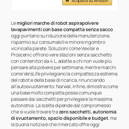
Acquista su Amazon
Le
migliori marche di robot aspirapolvere
lavapavimenti con base compatta senza sacco
oggi puntano su riduzione della manutenzione,
risparmio sui consumabili e minore ingombro
vicino alla parete. Soluzioni come Vexilar e
Proscenic offrono vere stazioni senza sacchetto
con contenitori da 4 L, adatte a chi non vuole più
pensare alla polvere per settimane, mentre marchi
come VersLife privilegiano la compattezza estrema
del robot e della base di ricarica, rinunciando
all’autosvuotamento. Narwal, infine, dimostra come
una base molto compatta possa comunque
passare dai sacchetti per privilegiare la massima
autonomia. La scelta dipende dal compromesso
che si vuole trovare tra
zero sacchetti, autonomia
di svuotamento, spazio disponibile e budget
, ma
la buona notizia è che il mercato offre oggi