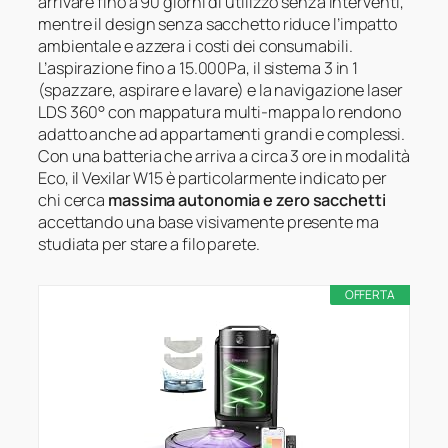
arrivare fino a 90 giorni di utilizzo senza interventi,
mentre il design senza sacchetto riduce l’impatto
ambientale e azzera i costi dei consumabili.
L’aspirazione fino a 15.000Pa, il sistema 3 in 1
(spazzare, aspirare e lavare) e la navigazione laser
LDS 360° con mappatura multi‑mappa lo rendono
adatto anche ad appartamenti grandi e complessi.
Con una batteria che arriva a circa 3 ore in modalità
Eco, il Vexilar W15 è particolarmente indicato per
chi cerca
massima autonomia e zero sacchetti
accettando una base visivamente presente ma
studiata per stare a filo parete.
OFFERTA