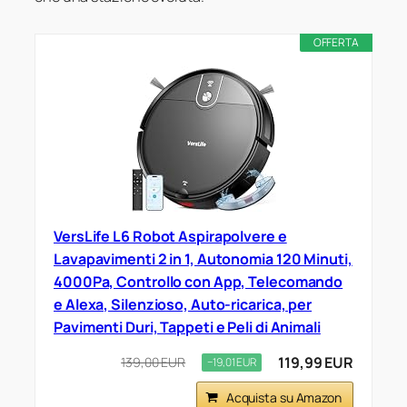
OFFERTA
VersLife L6 Robot Aspirapolvere e
Lavapavimenti 2 in 1, Autonomia 120 Minuti,
4000Pa, Controllo con App, Telecomando
e Alexa, Silenzioso, Auto-ricarica, per
Pavimenti Duri, Tappeti e Peli di Animali
119,99 EUR
139,00 EUR
−19,01 EUR
Acquista su Amazon