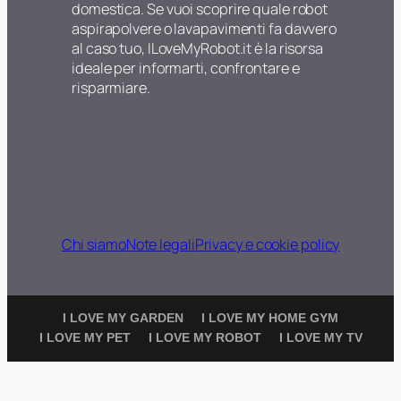
domestica. Se vuoi scoprire quale robot
aspirapolvere o lavapavimenti fa davvero
al caso tuo, ILoveMyRobot.it è la risorsa
ideale per informarti, confrontare e
risparmiare.
Chi siamo
Note legali
Privacy e cookie policy
I LOVE MY GARDEN
I LOVE MY HOME GYM
I LOVE MY PET
I LOVE MY ROBOT
I LOVE MY TV