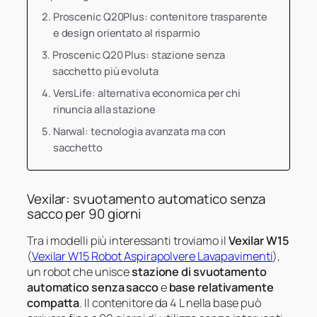
Proscenic Q20Plus: contenitore trasparente
e design orientato al risparmio
Proscenic Q20 Plus: stazione senza
sacchetto più evoluta
VersLife: alternativa economica per chi
rinuncia alla stazione
Narwal: tecnologia avanzata ma con
sacchetto
Vexilar: svuotamento automatico senza
sacco per 90 giorni
Tra i modelli più interessanti troviamo il
Vexilar W15
(
Vexilar W15 Robot Aspirapolvere Lavapavimenti
),
un robot che unisce
stazione di svuotamento
automatico senza sacco
e
base relativamente
compatta
. Il contenitore da 4 L nella base può