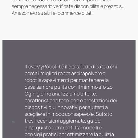
sempre necessario verificate disponibilità e prezzo su
Amazon e/o su altri e-commerce citati.
ILoveMyRobot.it è il portale dedicato a chi
cerca i migliori robot aspirapolvere e
robot lavapavimenti per mantenere la
casa sempre pulita con il minimo sforzo.
Ogni giorno analizziamo offerte,
caratteristiche tecniche e prestazioni dei
dispositivi più innovativi per aiutarti a
scegliere in modo consapevole. Sul sito
trovi recensioni aggiornate, guide
all’acquisto, confronti tra modelli e
consigli pratici per ottimizzare la pulizia