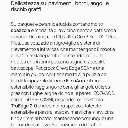
Delicatezza sui pavimenti: bordi, angoli e
rischio graffi
Su parquet e ceramica lucida contano molto
spazzole
e modalità di avvicinamento a battiscopa
e mobili. Dreame, con L10s Ultra Gen 3 Kit e D20 Pro
Plus, usa spazzole antigroviglio e sistemi di
rilevamento a infrarossi che mantengono il robot a
circa 2 mm dalle pareti: questo riduce gli urti
ripetuti che in anni possono segnare zoccoli e
battiscopa. Roborock Qrevo Edge S5A ha una
marcia in più per chi tiene molto alla pulizia dei
bordi: la
spazzola laterale FlexiArm
e il mop
estensibile raggiungono bene gli angoli, utile su
gres con fughe larghe vicino alle pareti. ECOVACS,
con il T50 PRO OMNI, risponde con il sistema
TruEdge 2.0
che combina spazzola laterale
estensibile e piastra lavapavimenti che si avvicina
fino a 1 mm al bordo, mantenendo comunque una
buona delicatezza. Sui pavimenti delicati, il