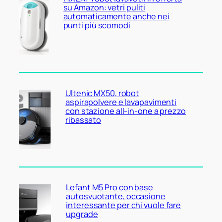
su Amazon: vetri puliti
automaticamente anche nei
punti più scomodi
Ultenic MX50, robot
aspirapolvere e lavapavimenti
con stazione all-in-one a prezzo
ribassato
Lefant M5 Pro con base
autosvuotante, occasione
interessante per chi vuole fare
upgrade