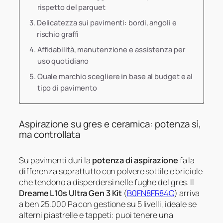
rispetto del parquet
Delicatezza sui pavimenti: bordi, angoli e
rischio graffi
Affidabilità, manutenzione e assistenza per
uso quotidiano
Quale marchio scegliere in base al budget e al
tipo di pavimento
Aspirazione su gres e ceramica: potenza sì,
ma controllata
Su pavimenti duri la
potenza di aspirazione
fa la
differenza soprattutto con polvere sottile e briciole
che tendono a disperdersi nelle fughe del gres. Il
Dreame L10s Ultra Gen 3 Kit
(
B0FN8FR84Q
) arriva
a ben 25.000 Pa con gestione su 5 livelli, ideale se
alterni piastrelle e tappeti: puoi tenere una