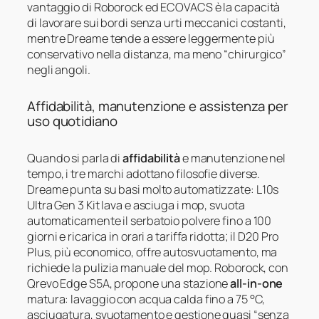
vantaggio di Roborock ed ECOVACS è la capacità
di lavorare sui bordi senza urti meccanici costanti,
mentre Dreame tende a essere leggermente più
conservativo nella distanza, ma meno “chirurgico”
negli angoli.
Affidabilità, manutenzione e assistenza per
uso quotidiano
Quando si parla di
affidabilità
e manutenzione nel
tempo, i tre marchi adottano filosofie diverse.
Dreame punta su basi molto automatizzate: L10s
Ultra Gen 3 Kit lava e asciuga i mop, svuota
automaticamente il serbatoio polvere fino a 100
giorni e ricarica in orari a tariffa ridotta; il D20 Pro
Plus, più economico, offre autosvuotamento, ma
richiede la pulizia manuale del mop. Roborock, con
Qrevo Edge S5A, propone una stazione
all-in-one
matura: lavaggio con acqua calda fino a 75 °C,
asciugatura, svuotamento e gestione quasi “senza