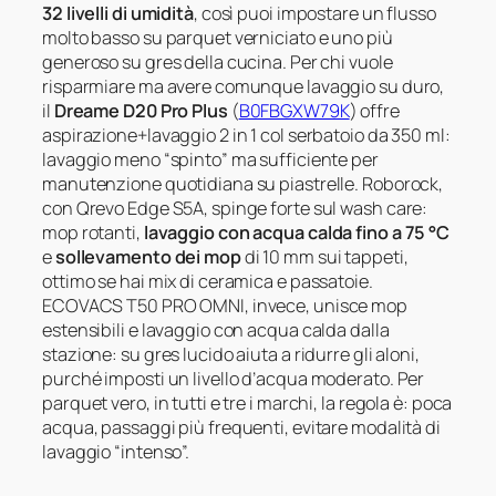
32 livelli di umidità
, così puoi impostare un flusso
molto basso su parquet verniciato e uno più
generoso su gres della cucina. Per chi vuole
risparmiare ma avere comunque lavaggio su duro,
il
Dreame D20 Pro Plus
(
B0FBGXW79K
) offre
aspirazione+lavaggio 2 in 1 col serbatoio da 350 ml:
lavaggio meno “spinto” ma sufficiente per
manutenzione quotidiana su piastrelle. Roborock,
con Qrevo Edge S5A, spinge forte sul wash care:
mop rotanti,
lavaggio con acqua calda fino a 75 °C
e
sollevamento dei mop
di 10 mm sui tappeti,
ottimo se hai mix di ceramica e passatoie.
ECOVACS T50 PRO OMNI, invece, unisce mop
estensibili e lavaggio con acqua calda dalla
stazione: su gres lucido aiuta a ridurre gli aloni,
purché imposti un livello d’acqua moderato. Per
parquet vero, in tutti e tre i marchi, la regola è: poca
acqua, passaggi più frequenti, evitare modalità di
lavaggio “intenso”.