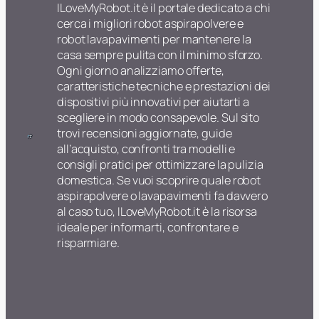
ILoveMyRobot.it è il portale dedicato a chi
cerca i migliori robot aspirapolvere e
robot lavapavimenti per mantenere la
casa sempre pulita con il minimo sforzo.
Ogni giorno analizziamo offerte,
caratteristiche tecniche e prestazioni dei
dispositivi più innovativi per aiutarti a
scegliere in modo consapevole. Sul sito
trovi recensioni aggiornate, guide
all’acquisto, confronti tra modelli e
consigli pratici per ottimizzare la pulizia
domestica. Se vuoi scoprire quale robot
aspirapolvere o lavapavimenti fa davvero
al caso tuo, ILoveMyRobot.it è la risorsa
ideale per informarti, confrontare e
risparmiare.