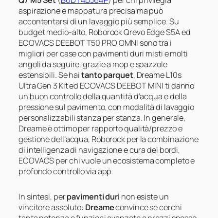
aspirazione e mappatura precisa ma può
accontentarsi di un lavaggio più semplice. Su
budget medio-alto, Roborock Qrevo Edge S5A ed
ECOVACS DEEBOT T50 PRO OMNI sono tra i
migliori per case con pavimenti duri misti e molti
angoli da seguire, grazie a mop e spazzole
estensibili. Se hai
tanto parquet
, Dreame L10s
Ultra Gen 3 Kit ed ECOVACS DEEBOT MINI ti danno
un buon controllo della quantità d’acqua e della
pressione sul pavimento, con modalità di lavaggio
personalizzabili stanza per stanza. In generale,
Dreame è ottimo per rapporto qualità/prezzo e
gestione dell’acqua, Roborock per la combinazione
di intelligenza di navigazione e cura dei bordi,
ECOVACS per chi vuole un ecosistema completo e
profondo controllo via app.
In sintesi, per
pavimenti duri
non esiste un
vincitore assoluto:
Dreame
convince se cerchi
tanta potenza e funzioni avanzate a prezzi spesso