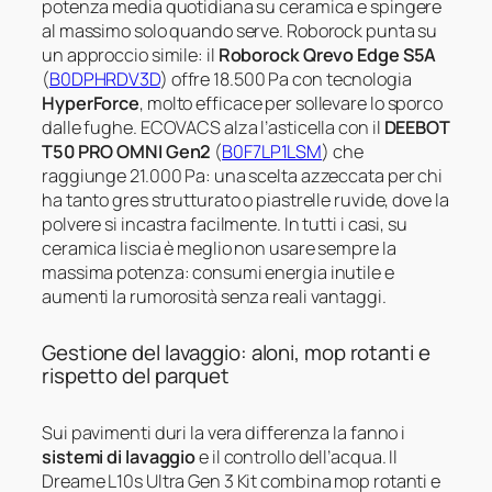
potenza media quotidiana su ceramica e spingere
al massimo solo quando serve. Roborock punta su
un approccio simile: il
Roborock Qrevo Edge S5A
(
B0DPHRDV3D
) offre 18.500 Pa con tecnologia
HyperForce
, molto efficace per sollevare lo sporco
dalle fughe. ECOVACS alza l’asticella con il
DEEBOT
T50 PRO OMNI Gen2
(
B0F7LP1LSM
) che
raggiunge 21.000 Pa: una scelta azzeccata per chi
ha tanto gres strutturato o piastrelle ruvide, dove la
polvere si incastra facilmente. In tutti i casi, su
ceramica liscia è meglio non usare sempre la
massima potenza: consumi energia inutile e
aumenti la rumorosità senza reali vantaggi.
Gestione del lavaggio: aloni, mop rotanti e
rispetto del parquet
Sui pavimenti duri la vera differenza la fanno i
sistemi di lavaggio
e il controllo dell’acqua. Il
Dreame L10s Ultra Gen 3 Kit combina mop rotanti e