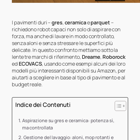
I pavimenti duri –
gres
,
ceramica
e
parquet
–
richiedono robot capaci non solo di aspirare con
forza, ma anche di lavare in modo controllato,
senza aloni e senza stressare le superfici più
delicate. In questo confronto mettiamo sotto la
lente tre marchi di riferimento,
Dreame
,
Roborock
ed
ECOVACS
, usando come esempi alcuni dei loro
modelli più interessanti disponibili su Amazon, per
aiutarti a scegliere in base al tipo di pavimento e al
budget reale.
Indice dei Contenuti
Aspirazione su gres e ceramica: potenza sì,
ma controllata
Gestione del lavaggio: aloni, mop rotanti e