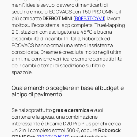
mani”, ideale se vuoi davvero dimenticarti di
secchio e mocio. ECOVACS con T50 PRO OMNI e il
più compatto
DEEBOT MINI
(
B0FB3TCYVJ
) lavora
molto sull’ecosistema: app completa, TrueMapping
2.0, stazioni con asciugatura a 45 °C e buona
disponibilità di ricambi. In Italia, Roborock ed
ECOVACS hanno ormai una rete di assistenza
consolidata; Dreame è cresciuta molto negli ultimi
anni, ma conviene verificare sempre compatibilità
dei ricambi e tempi di spedizione su filtri e
spazzole.
Quale marchio scegliere in base al budget e
al tipo di pavimento
Se hai soprattutto
gres e ceramica
e vuoi
contenere la spesa, una combinazione
interessante è Dreame D20 Pro Plus per chi cerca
un 2 in 1 completo sotto i 300 €, oppure
Roborock
Q7 M5 Set
(
B0DT4DJ64P
) per chi privilegia