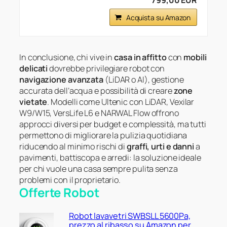
799,00 EUR
Acquista su Amazon
In conclusione, chi vive in
casa in affitto
con
mobili
delicati
dovrebbe privilegiare robot con
navigazione avanzata
(LiDAR o AI), gestione
accurata dell’acqua e possibilità di creare
zone
vietate
. Modelli come Ultenic con LiDAR, Vexilar
W9/W15, VersLife L6 e NARWAL Flow offrono
approcci diversi per budget e complessità, ma tutti
permettono di migliorare la pulizia quotidiana
riducendo al minimo rischi di
graffi, urti e danni
a
pavimenti, battiscopa e arredi: la soluzione ideale
per chi vuole una casa sempre pulita senza
problemi con il proprietario.
Offerte Robot
Robot lavavetri SWBSLL 5600Pa,
prezzo al ribasso su Amazon per