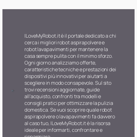
ILoveMyRobot.it è il portale dedicato a chi
cerca i migliori robot aspirapolvere e
robot lavapavimenti per mantenere la
casa sempre pulita con il minimo sforzo.
Ogni giorno analizziamo offerte,
caratteristiche tecniche e prestazioni dei
dispositivi più innovativi per aiutarti a
scegliere in modo consapevole. Sul sito
trovi recensioni aggiornate, guide
all’acquisto, confronti tra modelli e
consigli pratici per ottimizzare la pulizia
domestica. Se vuoi scoprire quale robot
aspirapolvere o lavapavimenti fa davvero
al caso tuo, ILoveMyRobot.it è la risorsa
ideale per informarti, confrontare e
risparmiare.