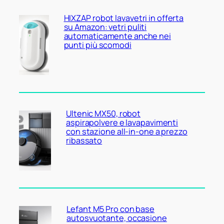
HIXZAP robot lavavetri in offerta
su Amazon: vetri puliti
automaticamente anche nei
punti più scomodi
Ultenic MX50, robot
aspirapolvere e lavapavimenti
con stazione all-in-one a prezzo
ribassato
Lefant M5 Pro con base
autosvuotante, occasione