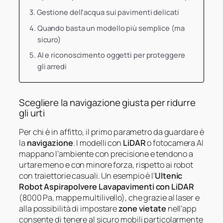
Gestione dell’acqua sui pavimenti delicati
Quando basta un modello più semplice (ma
sicuro)
AI e riconoscimento oggetti per proteggere
gli arredi
Scegliere la navigazione giusta per ridurre
gli urti
Per chi è in affitto, il primo parametro da guardare è
la
navigazione
. I modelli con
LiDAR
o fotocamera AI
mappano l’ambiente con precisione e tendono a
urtare meno e con minore forza, rispetto ai robot
con traiettorie casuali. Un esempio è l’
Ultenic
Robot Aspirapolvere Lavapavimenti con LiDAR
(8000 Pa, mappe multilivello), che grazie al laser e
alla possibilità di impostare
zone vietate
nell’app
consente di tenere al sicuro mobili particolarmente