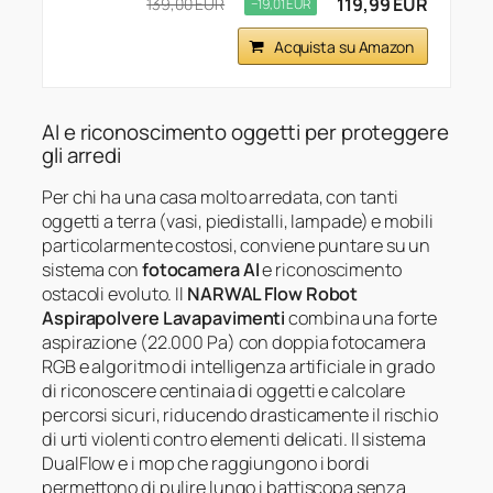
119,99 EUR
139,00 EUR
−19,01 EUR
Acquista su Amazon
AI e riconoscimento oggetti per proteggere
gli arredi
Per chi ha una casa molto arredata, con tanti
oggetti a terra (vasi, piedistalli, lampade) e mobili
particolarmente costosi, conviene puntare su un
sistema con
fotocamera AI
e riconoscimento
ostacoli evoluto. Il
NARWAL Flow Robot
Aspirapolvere Lavapavimenti
combina una forte
aspirazione (22.000 Pa) con doppia fotocamera
RGB e algoritmo di intelligenza artificiale in grado
di riconoscere centinaia di oggetti e calcolare
percorsi sicuri, riducendo drasticamente il rischio
di urti violenti contro elementi delicati. Il sistema
DualFlow e i mop che raggiungono i bordi
permettono di pulire lungo i battiscopa senza