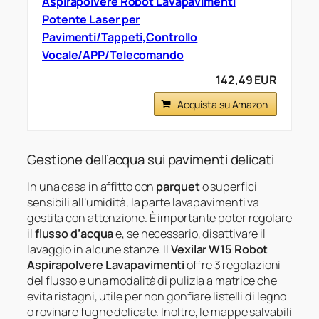
Aspirapolvere Robot Lavapavimenti
Potente Laser per
Pavimenti/Tappeti,Controllo
Vocale/APP/Telecomando
142,49 EUR
Acquista su Amazon
Gestione dell’acqua sui pavimenti delicati
In una casa in affitto con
parquet
o superfici
sensibili all’umidità, la parte lavapavimenti va
gestita con attenzione. È importante poter regolare
il
flusso d’acqua
e, se necessario, disattivare il
lavaggio in alcune stanze. Il
Vexilar W15 Robot
Aspirapolvere Lavapavimenti
offre 3 regolazioni
del flusso e una modalità di pulizia a matrice che
evita ristagni, utile per non gonfiare listelli di legno
o rovinare fughe delicate. Inoltre, le mappe salvabili