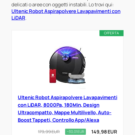
delicati o aree con oggetti instabili. Lo trovi qui:
Ultenic Robot Aspirapolvere Lavapavimenti con
LiDAR
.
OFFERTA
Ultenic Robot Aspirapolvere Lavapavimenti
con LiDAR, 8000Pa, 180Min, Design
Ultracompatto, Mappe Multilivello, Auto-
Boost Tappeti, Controllo App/Alexa
149,98 EUR
179,99 EUR
−30,01 EUR