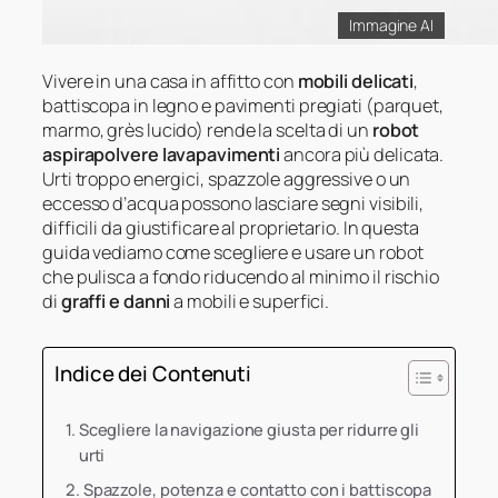
Immagine AI
Vivere in una casa in affitto con
mobili delicati
,
battiscopa in legno e pavimenti pregiati (parquet,
marmo, grès lucido) rende la scelta di un
robot
aspirapolvere lavapavimenti
ancora più delicata.
Urti troppo energici, spazzole aggressive o un
eccesso d’acqua possono lasciare segni visibili,
difficili da giustificare al proprietario. In questa
guida vediamo come scegliere e usare un robot
che pulisca a fondo riducendo al minimo il rischio
di
graffi e danni
a mobili e superfici.
Indice dei Contenuti
Scegliere la navigazione giusta per ridurre gli
urti
Spazzole, potenza e contatto con i battiscopa