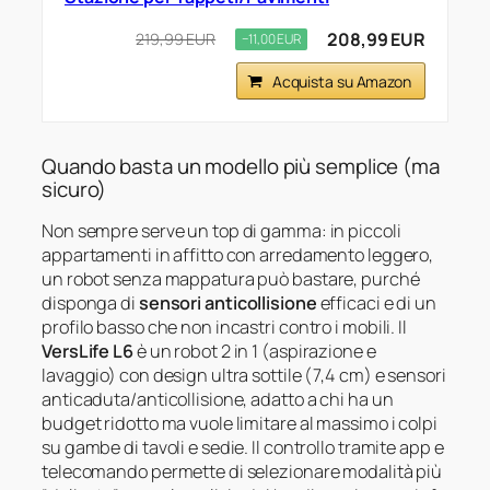
208,99 EUR
219,99 EUR
−11,00 EUR
Acquista su Amazon
Quando basta un modello più semplice (ma
sicuro)
Non sempre serve un top di gamma: in piccoli
appartamenti in affitto con arredamento leggero,
un robot senza mappatura può bastare, purché
disponga di
sensori anticollisione
efficaci e di un
profilo basso che non incastri contro i mobili. Il
VersLife L6
è un robot 2 in 1 (aspirazione e
lavaggio) con design ultra sottile (7,4 cm) e sensori
anticaduta/anticollisione, adatto a chi ha un
budget ridotto ma vuole limitare al massimo i colpi
su gambe di tavoli e sedie. Il controllo tramite app e
telecomando permette di selezionare modalità più