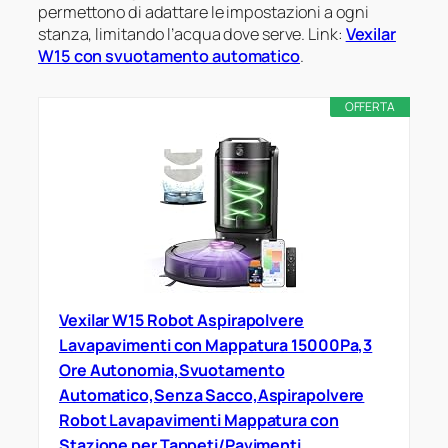
permettono di adattare le impostazioni a ogni
stanza, limitando l’acqua dove serve. Link:
Vexilar
W15 con svuotamento automatico
.
OFFERTA
Vexilar W15 Robot Aspirapolvere
Lavapavimenti con Mappatura 15000Pa,3
Ore Autonomia,Svuotamento
Automatico,Senza Sacco,Aspirapolvere
Robot Lavapavimenti Mappatura con
Stazione per Tappeti/Pavimenti