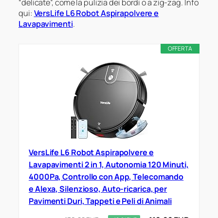
“delicate”, come la pulizia dei bordi o a zig-zag. Info
qui:
VersLife L6 Robot Aspirapolvere e
Lavapavimenti
.
OFFERTA
VersLife L6 Robot Aspirapolvere e
Lavapavimenti 2 in 1, Autonomia 120 Minuti,
4000Pa, Controllo con App, Telecomando
e Alexa, Silenzioso, Auto-ricarica, per
Pavimenti Duri, Tappeti e Peli di Animali