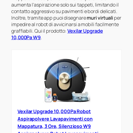
aumenta l’aspirazione solo sui tappeti, limitando il
contatto aggressivo su pavimenti e bordi delicati.
Inoltre, tramite app puoi disegnare
muri virtuali
per
impedire al robot di avvicinarsi a mobili facilmente
graffiabili. Qui il prodotto:
Vexilar Upgrade
10,000Pa W9
.
Vexilar Upgrade 10,000Pa Robot
Aspirapolvere Lavapavimenti con
Mappatura, 3 Ore, Silenzioso W9