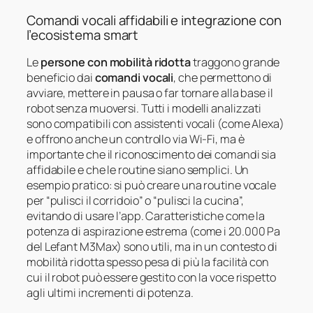
Comandi vocali affidabili e integrazione con
l’ecosistema smart
Le
persone con mobilità ridotta
traggono grande
beneficio dai
comandi vocali
, che permettono di
avviare, mettere in pausa o far tornare alla base il
robot senza muoversi. Tutti i modelli analizzati
sono compatibili con assistenti vocali (come Alexa)
e offrono anche un controllo via Wi-Fi, ma è
importante che il riconoscimento dei comandi sia
affidabile e che le routine siano semplici. Un
esempio pratico: si può creare una routine vocale
per “pulisci il corridoio” o “pulisci la cucina”,
evitando di usare l’app. Caratteristiche come la
potenza di aspirazione estrema (come i 20.000 Pa
del Lefant M3Max) sono utili, ma in un contesto di
mobilità ridotta spesso pesa di più la facilità con
cui il robot può essere gestito con la voce rispetto
agli ultimi incrementi di potenza.