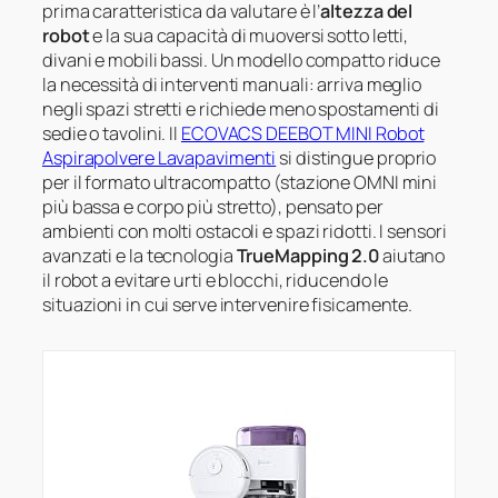
prima caratteristica da valutare è l’
altezza del
robot
e la sua capacità di muoversi sotto letti,
divani e mobili bassi. Un modello compatto riduce
la necessità di interventi manuali: arriva meglio
negli spazi stretti e richiede meno spostamenti di
sedie o tavolini. Il
ECOVACS DEEBOT MINI Robot
Aspirapolvere Lavapavimenti
si distingue proprio
per il formato ultracompatto (stazione OMNI mini
più bassa e corpo più stretto), pensato per
ambienti con molti ostacoli e spazi ridotti. I sensori
avanzati e la tecnologia
TrueMapping 2.0
aiutano
il robot a evitare urti e blocchi, riducendo le
situazioni in cui serve intervenire fisicamente.