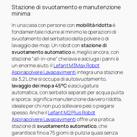
Stazione di svuotamento e manutenzione
minima
In una casa con persone con
mobilità ridotta
è
fondamentale ridurre al minimo le operazioni di
svuotamento del serbatoio della polvere o di
lavaggio dei mop. Un robot con
stazione di
svuotamento automatico
e, meglio ancora, con
stazione “all-in-one” che lava e asciuga i panni è
un enorme aiuto. Il
Lefant M3Max Robot
Aspirapolvere Lavapavimenti
integra una stazione
da 3,2 L che si occupa di autosvuotamento,
lavaggio dei mop a 45°C
e asciugatura
automatica, con serbatoi separati per acqua pulita
e sporca: significa manutenzione davvero ridotta,
ideale per chi non può sollevare pesi o piegarsi
spesso. Anche il
Lefant M2 Plus Robot
Aspirapolvere Lavapavimenti
offre una pratica
stazione di
svuotamento automatico
, che
garantisce fino a 75 giorni di pulizia quasi senza