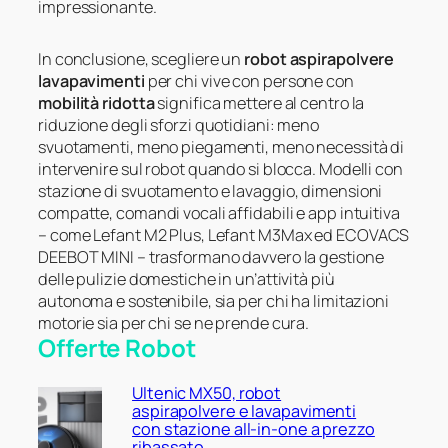
impressionante.
In conclusione, scegliere un
robot aspirapolvere
lavapavimenti
per chi vive con persone con
mobilità ridotta
significa mettere al centro la
riduzione degli sforzi quotidiani: meno
svuotamenti, meno piegamenti, meno necessità di
intervenire sul robot quando si blocca. Modelli con
stazione di svuotamento e lavaggio, dimensioni
compatte, comandi vocali affidabili e app intuitiva
– come Lefant M2 Plus, Lefant M3Max ed ECOVACS
DEEBOT MINI – trasformano davvero la gestione
delle pulizie domestiche in un’attività più
autonoma e sostenibile, sia per chi ha limitazioni
motorie sia per chi se ne prende cura.
Offerte Robot
Ultenic MX50, robot
aspirapolvere e lavapavimenti
con stazione all-in-one a prezzo
ribassato