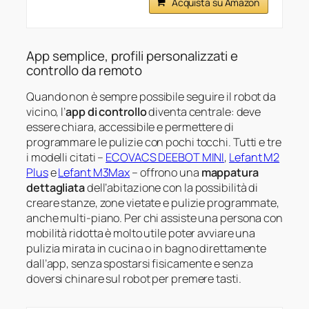
Acquista su Amazon
App semplice, profili personalizzati e
controllo da remoto
Quando non è sempre possibile seguire il robot da
vicino, l’
app di controllo
diventa centrale: deve
essere chiara, accessibile e permettere di
programmare le pulizie con pochi tocchi. Tutti e tre
i modelli citati –
ECOVACS DEEBOT MINI
,
Lefant M2
Plus
e
Lefant M3Max
– offrono una
mappatura
dettagliata
dell’abitazione con la possibilità di
creare stanze, zone vietate e pulizie programmate,
anche multi-piano. Per chi assiste una persona con
mobilità ridotta è molto utile poter avviare una
pulizia mirata in cucina o in bagno direttamente
dall’app, senza spostarsi fisicamente e senza
doversi chinare sul robot per premere tasti.