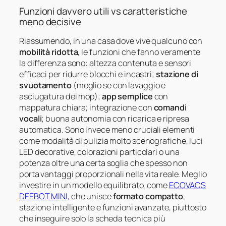
Funzioni davvero utili vs caratteristiche
meno decisive
Riassumendo, in una casa dove vive qualcuno con
mobilità ridotta
, le funzioni che fanno veramente
la differenza sono: altezza contenuta e sensori
efficaci per ridurre blocchi e incastri;
stazione di
svuotamento
(meglio se con lavaggio e
asciugatura dei mop);
app semplice
con
mappatura chiara; integrazione con
comandi
vocali
; buona autonomia con ricarica e ripresa
automatica. Sono invece meno cruciali elementi
come modalità di pulizia molto scenografiche, luci
LED decorative, colorazioni particolari o una
potenza oltre una certa soglia che spesso non
porta vantaggi proporzionali nella vita reale. Meglio
investire in un modello equilibrato, come
ECOVACS
DEEBOT MINI
, che unisce
formato compatto
,
stazione intelligente e funzioni avanzate, piuttosto
che inseguire solo la scheda tecnica più