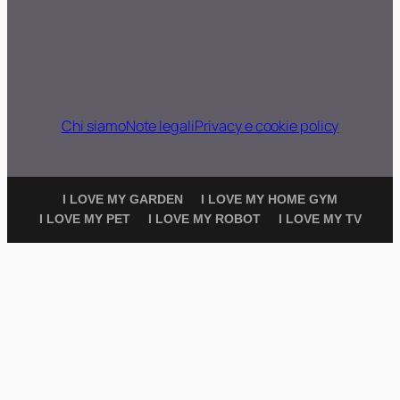
Chi siamo
Note legali
Privacy e cookie policy
I LOVE MY GARDEN
I LOVE MY HOME GYM
I LOVE MY PET
I LOVE MY ROBOT
I LOVE MY TV