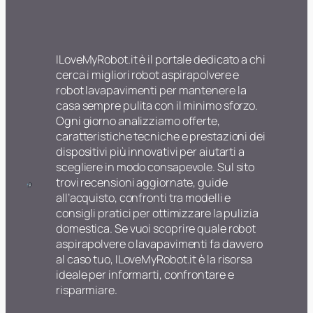
ILoveMyRobot.it è il portale dedicato a chi
cerca i migliori robot aspirapolvere e
robot lavapavimenti per mantenere la
casa sempre pulita con il minimo sforzo.
Ogni giorno analizziamo offerte,
caratteristiche tecniche e prestazioni dei
dispositivi più innovativi per aiutarti a
scegliere in modo consapevole. Sul sito
trovi recensioni aggiornate, guide
all’acquisto, confronti tra modelli e
consigli pratici per ottimizzare la pulizia
domestica. Se vuoi scoprire quale robot
aspirapolvere o lavapavimenti fa davvero
al caso tuo, ILoveMyRobot.it è la risorsa
ideale per informarti, confrontare e
risparmiare.