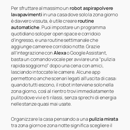
Per sfruttare al massimo un
robot aspirapolvere
lavapavimenti
in una casa dove solo la zona giorno
è davvero vissuta, è utile creare
routine
automatiche
. Puoi impostare un programma
quotidiano solo per open space e corridoio
d’ingresso, e una routine settimanale che
aggiunge camere e corridoio notte. Grazie
all’integrazione con
Alexa
o Google Assistant,
basta un comando vocale per avviare una “pulizia
rapida soggiorno” dopo una cena con amici,
lasciando intoccate le camere. Alcune app
permettono anche scenari legati all’uscita di casa:
quando tutti escono, il robot interviene solo nella
zona giorno, così al rientro trovi immediatamente
pulito dove vivi e ti rilassi, senza sprechi di energia
nelle stanze quasi mai usate.
Organizzare la casa pensando a una
pulizia mirata
tra zona giorno e zona notte significa scegliere il