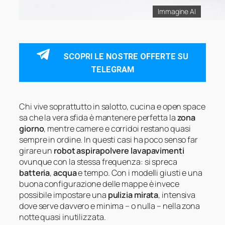
Immagine AI
SCOPRI LE NOSTRE OFFERTE SU
TELEGRAM
Chi vive soprattutto in salotto, cucina e open space
sa che la vera sfida è mantenere perfetta la
zona
giorno
, mentre camere e corridoi restano quasi
sempre in ordine. In questi casi ha poco senso far
girare un
robot aspirapolvere lavapavimenti
ovunque con la stessa frequenza: si spreca
batteria
,
acqua
e tempo. Con i modelli giusti e una
buona configurazione delle mappe è invece
possibile impostare una
pulizia mirata
, intensiva
dove serve davvero e minima – o nulla – nella zona
notte quasi inutilizzata.