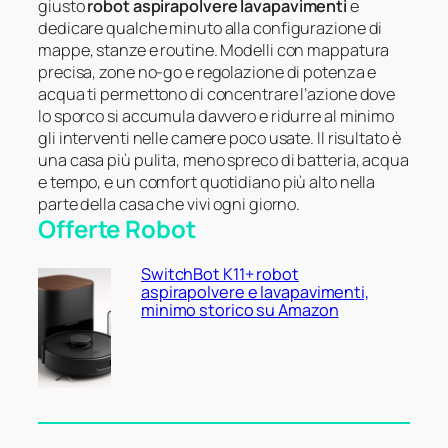
giusto
robot aspirapolvere lavapavimenti
e
dedicare qualche minuto alla configurazione di
mappe, stanze e routine. Modelli con mappatura
precisa, zone no-go e regolazione di potenza e
acqua ti permettono di concentrare l’azione dove
lo sporco si accumula davvero e ridurre al minimo
gli interventi nelle camere poco usate. Il risultato è
una casa più pulita, meno spreco di batteria, acqua
e tempo, e un comfort quotidiano più alto nella
parte della casa che vivi ogni giorno.
Offerte Robot
SwitchBot K11+ robot
aspirapolvere e lavapavimenti,
minimo storico su Amazon