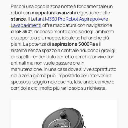
Per chi usa poco la zona notte è fondamentale un
robot con
mappatura avanzata
e gestione delle
stanze
. Il
Lefant M330 Pro Robot Aspirapolvere
Lavapavimenti
offre mappatura con navigazione
dToF 360°
, riconoscimento preciso degli ambienti
e supporto a più mappe, ideale se hai anche più
piani. La potenza di
aspirazione 5000Pa
e il
sistema senza spazzola centrale riducono i grovigli
di capelli, rendendolo perfetto per chi convive con
animali ma non vuole passare ore in
manutenzione. In una casa dove si vive soprattutto
nella zona giorno puoi impostarlo per intervenire
spesso su soggiorno e cucina, lasciando camere e
corridoi a cicli molto più rari o solo su richiesta.