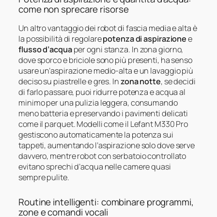
come non sprecare risorse
Un altro vantaggio dei robot di fascia media e alta è
la possibilità di regolare
potenza di aspirazione
e
flusso d’acqua
per ogni stanza. In zona giorno,
dove sporco e briciole sono più presenti, ha senso
usare un’aspirazione medio-alta e un lavaggio più
deciso su piastrelle e gres. In
zona notte
, se decidi
di farlo passare, puoi ridurre potenza e acqua al
minimo per una pulizia leggera, consumando
meno batteria e preservando i pavimenti delicati
come il parquet. Modelli come il Lefant M330 Pro
gestiscono automaticamente la potenza sui
tappeti, aumentando l’aspirazione solo dove serve
davvero, mentre robot con serbatoio controllato
evitano sprechi d’acqua nelle camere quasi
sempre pulite.
Routine intelligenti: combinare programmi,
zone e comandi vocali