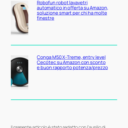
Robofun robot lavavetri
automatico in offerta su Amazon,
soluzione smart per chi ha molte
finestre
Conga M50 X-Treme, entry level
Cecotec su Amazon con sconto
e buon rapporto potenza/prezzo
Il presente articolo è stato redatto con l’ausilio di