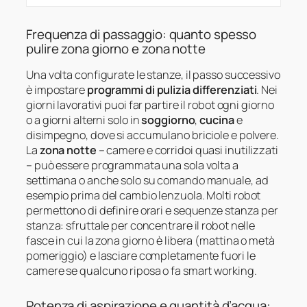
Frequenza di passaggio: quanto spesso
pulire zona giorno e zona notte
Una volta configurate le stanze, il passo successivo
è impostare
programmi di pulizia differenziati
. Nei
giorni lavorativi puoi far partire il robot ogni giorno
o a giorni alterni solo in
soggiorno
,
cucina
e
disimpegno, dove si accumulano briciole e polvere.
La
zona notte
– camere e corridoi quasi inutilizzati
– può essere programmata una sola volta a
settimana o anche solo su comando manuale, ad
esempio prima del cambio lenzuola. Molti robot
permettono di definire orari e sequenze stanza per
stanza: sfruttale per concentrare il robot nelle
fasce in cui la zona giorno è libera (mattina o metà
pomeriggio) e lasciare completamente fuori le
camere se qualcuno riposa o fa smart working.
Potenza di aspirazione e quantità d’acqua: