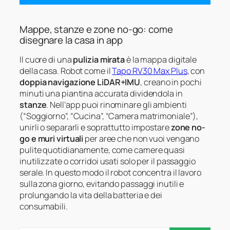
Mappe, stanze e zone no-go: come
disegnare la casa in app
Il cuore di una
pulizia mirata
è la mappa digitale
della casa. Robot come il
Tapo RV30 Max Plus
, con
doppia navigazione LiDAR+IMU
, creano in pochi
minuti una piantina accurata dividendola in
stanze
. Nell’app puoi rinominare gli ambienti
(“Soggiorno”, “Cucina”, “Camera matrimoniale”),
unirli o separarli e soprattutto impostare
zone no-
go e muri virtuali
per aree che non vuoi vengano
pulite quotidianamente, come camere quasi
inutilizzate o corridoi usati solo per il passaggio
serale. In questo modo il robot concentra il lavoro
sulla zona giorno, evitando passaggi inutili e
prolungando la vita della batteria e dei
consumabili.